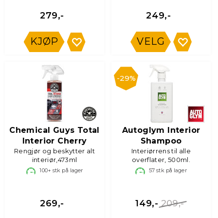
279,-
249,-
KJØP
VELG
29%
Chemical Guys Total
Autoglym Interior
Interior Cherry
Shampoo
Rengjør og beskytter alt
Interiørrens til alle
interiør,473ml
overflater, 500ml.
100+
stk på lager
57
stk på lager
209,-
269,-
149,-