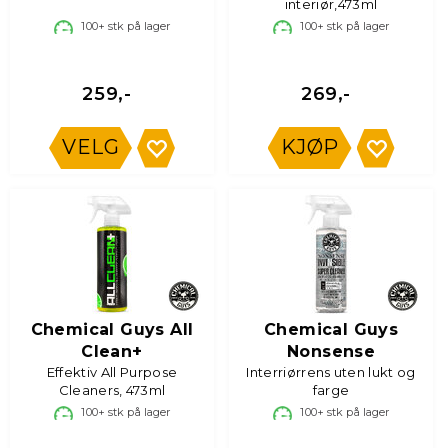
interiør,473ml
100+
stk på lager
100+
stk på lager
259,-
269,-
VELG
KJØP
Chemical Guys All
Chemical Guys
Clean+
Nonsense
Effektiv All Purpose
Interriørrens uten lukt og
Cleaners, 473ml
farge
100+
stk på lager
100+
stk på lager