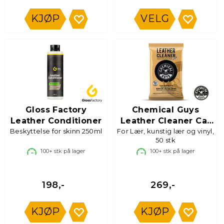
KJØP
VELG
Gloss Factory
Chemical Guys
Leather Conditioner
Leather Cleaner Car
Beskyttelse for skinn 250ml
For Lær, kunstig lær og vinyl,
Wipes
50 stk
100+
stk på lager
100+
stk på lager
198,-
269,-
KJØP
KJØP