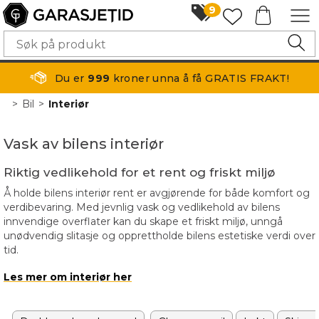
9
Du er
999
kroner unna å få GRATIS FRAKT!
>
Bil
>
Interiør
Vask av bilens interiør
Riktig vedlikehold for et rent og friskt miljø
Å holde bilens interiør rent er avgjørende for både komfort og
verdibevaring. Med jevnlig vask og vedlikehold av bilens
innvendige overflater kan du skape et friskt miljø, unngå
unødvendig slitasje og opprettholde bilens estetiske verdi over
tid.
Les mer om interiør her
Hos Garasjetid.no finner du alt du trenger for effektiv
interiørvask – fra kraftige rengjøringsmidler til skånsomme