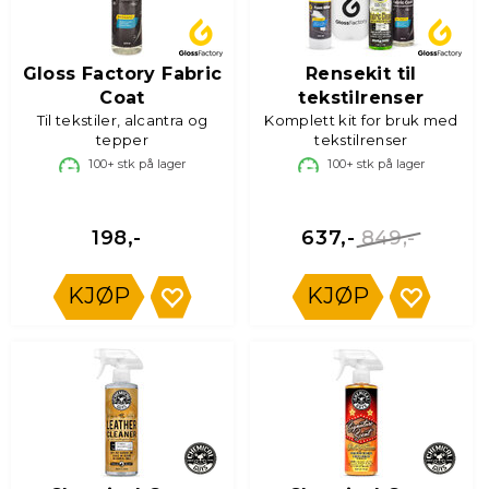
Vi har produkter fra kjente merker som Carpro, Autoglym,
Chemical Guys, Fenice, Gloss Factory, Meguiars, Rain-x, Sonax,
Turtle Wax, Wunder-Baum og Little Joe.
Gloss Factory Fabric
Rensekit til
Coat
tekstilrenser
Til tekstiler, alcantra og
Komplett kit for bruk med
tepper
tekstilrenser
100+
stk på lager
100+
stk på lager
849,-
198,-
637,-
KJØP
KJØP