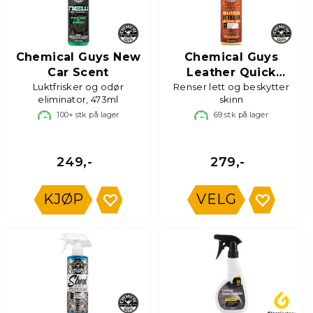
Chemical Guys New
Chemical Guys
Car Scent
Leather Quick
Luktfrisker og odør
Renser lett og beskytter
Detailer
eliminator, 473ml
skinn
100+
stk på lager
69
stk på lager
249,-
279,-
KJØP
VELG