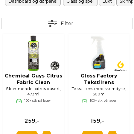
verktøy som beskytter overflatene.
Dashboard og dørpanel
Glass og speil
Lukt
Skinnp
Filter
Chemical Guys Citrus
Gloss Factory
Fabric Clean
Tekstilrens
Skummende, citrus basert,
Tekstilrens med skumdyse,
473ml
500ml
100+
stk på lager
100+
stk på lager
Hvorfor er interiørvask viktig?
Bilens interiør utsettes daglig for støv, smuss, søl og bakterier.
Uten regelmessig rengjøring kan dette føre til uønsket lukt,
misfarging og til og med materialslitasje. Ved å bruke riktige
259,-
159,-
produkter og teknikker kan du: