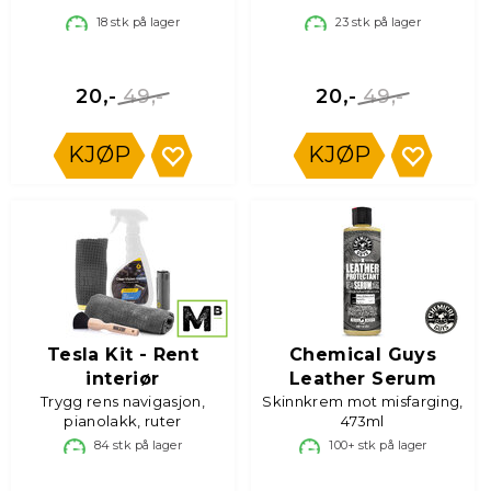
18
stk på lager
23
stk på lager
49,-
49,-
20,-
20,-
KJØP
KJØP
Tesla Kit - Rent
Chemical Guys
interiør
Leather Serum
Trygg rens navigasjon,
Skinnkrem mot misfarging,
pianolakk, ruter
473ml
84
stk på lager
100+
stk på lager