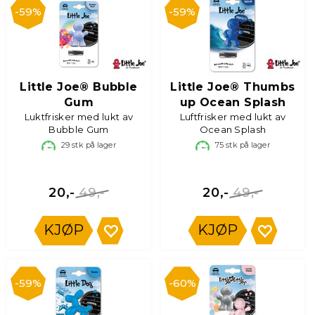
59%
59%
Little Joe® Bubble
Little Joe® Thumbs
Gum
up Ocean Splash
Luktfrisker med lukt av
Luftfrisker med lukt av
Bubble Gum
Ocean Splash
29
stk på lager
75
stk på lager
49,-
49,-
20,-
20,-
KJØP
KJØP
59%
60%