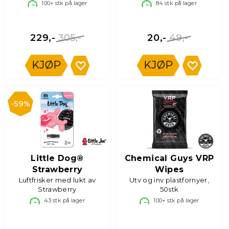
100+
stk på lager
84
stk på lager
305,-
49,-
229,-
20,-
KJØP
KJØP
59%
Little Dog®
Chemical Guys VRP
Strawberry
Wipes
Luftfrisker med lukt av
Utv og inv plastfornyer,
Strawberry
50stk
43
stk på lager
100+
stk på lager