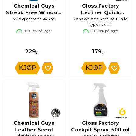
Chemical Guys
Gloss Factory
Streak Free Window
Leather Quick
Mild glassrens, 473ml
Clean
Rens og beskyttelse til alle
Detailer
typer skinn
100+
stk på lager
100+
stk på lager
229,-
179,-
KJØP
KJØP
Chemical Guys
Gloss Factory
Leather Scent
Cockpit Spray, 500 ml