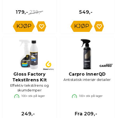
239,-
179,-
549,-
KJØP
KJØP
Gloss Factory
Carpro InnerQD
Tekstilrens Kit
Antistatisk interiør detailer
Effektiv tekstilrens og
skumdemper
100+
stk på lager
100+
stk på lager
249,-
Fra 209,-