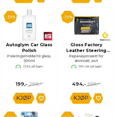
33%
25%
Autoglym Car Glass
Gloss Factory
Polish
Leather Steering
Poleringsmiddel til glass,
Reparasjonssett for
Wheel Kit
500ml
skinnratt, sort
13
stk på lager
100+
stk på lager
299,-
659,-
199,-
494,-
KJØP
KJØP