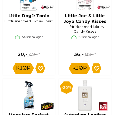
Little Dog® Tonic
Little Joe & Little
Luftfrisker med lukt av Tonic
Joya Candy Kisses
Luftfrisker med lukt av
Candy Kisses
54
stk på lager
27
stk på lager
49,-
89,-
20,-
36,-
KJØP
KJØP
30%
Meguiars Perfect
Autoglym Leather