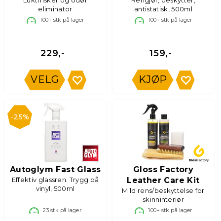
Luktfrisker og odør
Rengjør, beskytter,
eliminator
antistatisk, 500ml
100+
stk på lager
100+
stk på lager
229,-
159,-
VELG
KJØP
25%
Autoglym Fast Glass
Gloss Factory
Effektiv glassren. Trygg på
Leather Care Kit
vinyl, 500ml
Mild rens/beskyttelse for
skinninteriør
23
stk på lager
100+
stk på lager