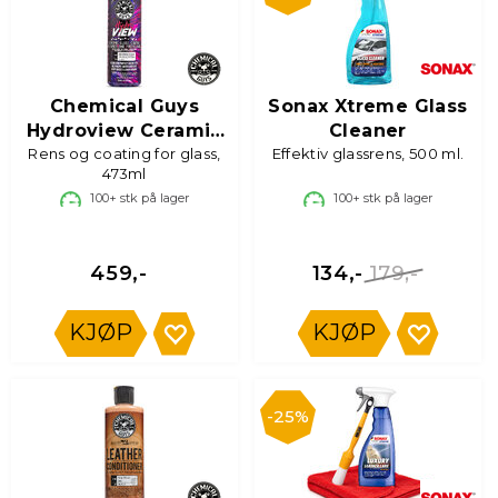
Chemical Guys
Sonax Xtreme Glass
Hydroview Ceramic
Cleaner
Rens og coating for glass,
Coating
Effektiv glassrens, 500 ml.
473ml
100+
stk på lager
100+
stk på lager
179,-
459,-
134,-
KJØP
KJØP
25%