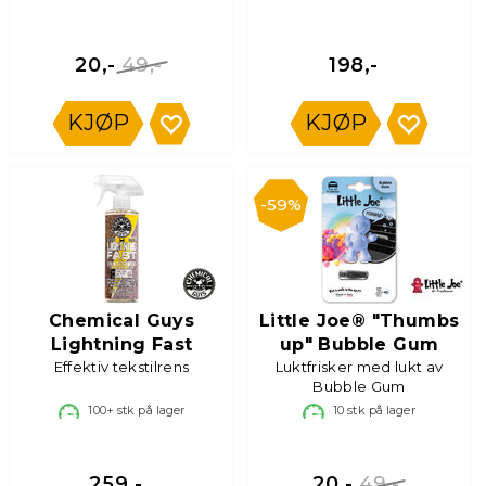
49,-
20,-
198,-
KJØP
KJØP
59%
Chemical Guys
Little Joe® "Thumbs
Lightning Fast
up" Bubble Gum
Effektiv tekstilrens
Luktfrisker med lukt av
Bubble Gum
100+
stk på lager
10
stk på lager
49,-
259,-
20,-