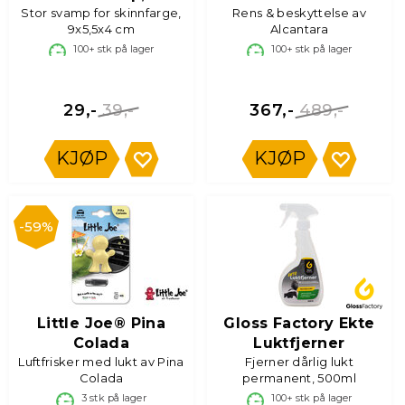
Stor svamp for skinnfarge,
Rens & beskyttelse av
9x5,5x4 cm
Alcantara
100+
stk på lager
100+
stk på lager
39,-
489,-
29,-
367,-
KJØP
KJØP
59%
Little Joe® Pina
Gloss Factory Ekte
Colada
Luktfjerner
Luftfrisker med lukt av Pina
Fjerner dårlig lukt
Colada
permanent, 500ml
3
stk på lager
100+
stk på lager