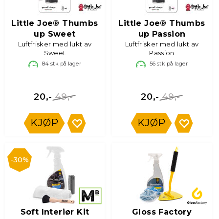
Little Joe® Thumbs
Little Joe® Thumbs
up Sweet
up Passion
Luftfrisker med lukt av
Luftfrisker med lukt av
Sweet
Passion
84
stk på lager
56
stk på lager
49,-
49,-
20,-
20,-
KJØP
KJØP
30%
Soft Interiør Kit
Gloss Factory