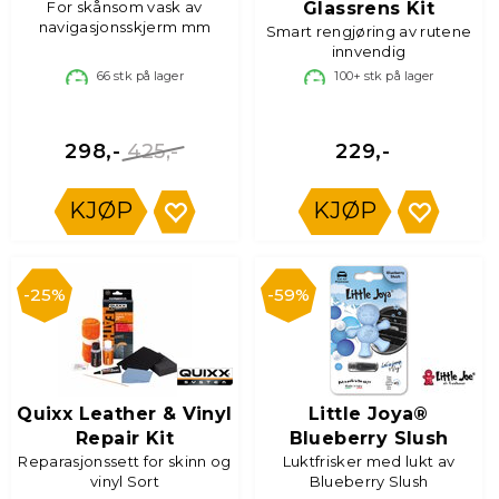
For skånsom vask av
Glassrens Kit
navigasjonsskjerm mm
Smart rengjøring av rutene
innvendig
66
stk på lager
100+
stk på lager
425,-
298,-
229,-
KJØP
KJØP
25%
59%
Quixx Leather & Vinyl
Little Joya®
Repair Kit
Blueberry Slush
Reparasjonssett for skinn og
Luktfrisker med lukt av
vinyl Sort
Blueberry Slush