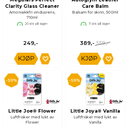
Clarity Glass Cleaner
Care Balm
Amoniakkfri vindusrens,
Balsam for skinn, 500ml
710ml
20
stk på lager
11
stk på lager
559,-
249,-
389,-
KJØP
KJØP
59%
59%
Little Joe® Flower
Little Joya® Vanilla
Luftfrisker med lukt av
Luftfrisker med lukt av
Flower
Vanilla