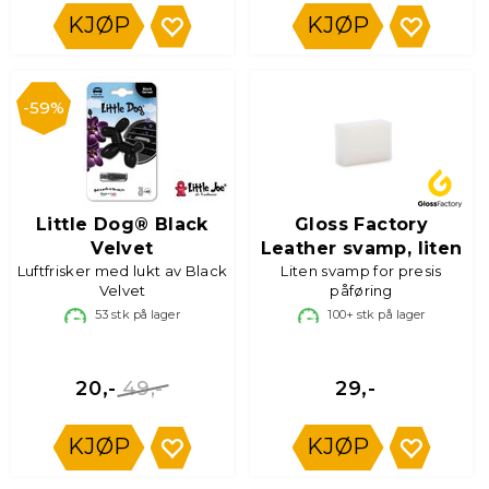
KJØP
KJØP
59%
Little Dog® Black
Gloss Factory
Velvet
Leather svamp, liten
Luftfrisker med lukt av Black
Liten svamp for presis
Velvet
påføring
53
stk på lager
100+
stk på lager
49,-
20,-
29,-
KJØP
KJØP