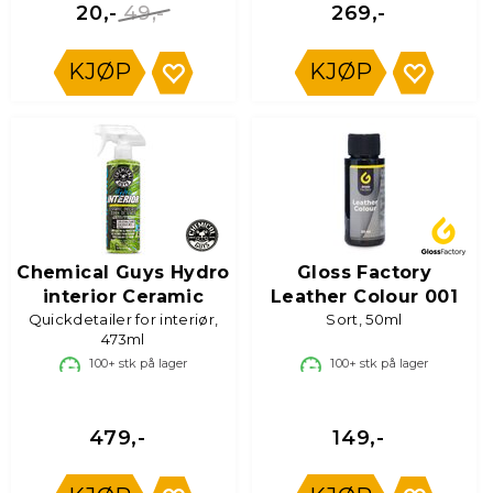
49,-
20,-
269,-
KJØP
KJØP
Chemical Guys Hydro
Gloss Factory
interior Ceramic
Leather Colour 001
Quickdetailer for interiør,
Sort, 50ml
473ml
100+
stk på lager
100+
stk på lager
479,-
149,-