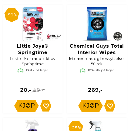
59%
Little Joya®
Chemical Guys Total
Springtime
Interior Wipes
Luktfrisker med lukt av
Interiør rens og beskyttelse,
Springtime
50 stk
10
stk på lager
100+
stk på lager
49,-
20,-
269,-
KJØP
KJØP
25%