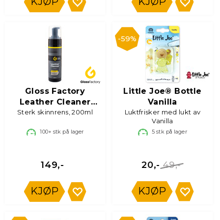
KJØP
KJØP
59%
Gloss Factory
Little Joe® Bottle
Leather Cleaner
Vanilla
Sterk skinnrens, 200ml
Strong
Luktfrisker med lukt av
Vanilla
100+
stk på lager
5
stk på lager
49,-
149,-
20,-
KJØP
KJØP