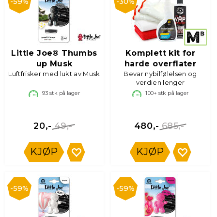
59%
30%
Little Joe® Thumbs
Komplett kit for
up Musk
harde overflater
Luftfrisker med lukt av Musk
Bevar nybilfølelsen og
verdien lenger
93
stk på lager
100+
stk på lager
49,-
685,-
20,-
480,-
KJØP
KJØP
59%
59%