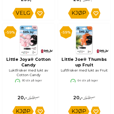
VELG
KJØP
59%
59%
Little Joya® Cotton
Little Joe® Thumbs
Candy
up Fruit
Luktfrisker med lukt av
Luftfrisker med lukt av Fruit
Cotton Candy
80
stk på lager
64
stk på lager
49,-
49,-
20,-
20,-
KJØP
KJØP