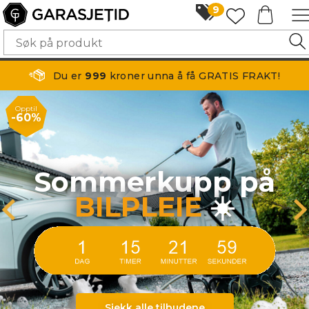
9
Du er
999
kroner unna å få GRATIS FRAKT!
Opptil
-60%
Sommerkupp på
BILPLEIE
☀️
Sjekk alle tilbudene