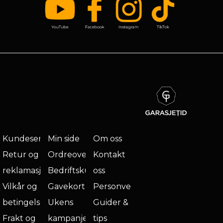
Kundeservice
Min side
Om oss
Retur og
Ordreoversikt
Kontakt
reklamasjon
Bedriftskunde
oss
Vilkår og
Gavekort
Personvern
betingelser
Ukens
Guider &
Frakt og
kampanje
tips