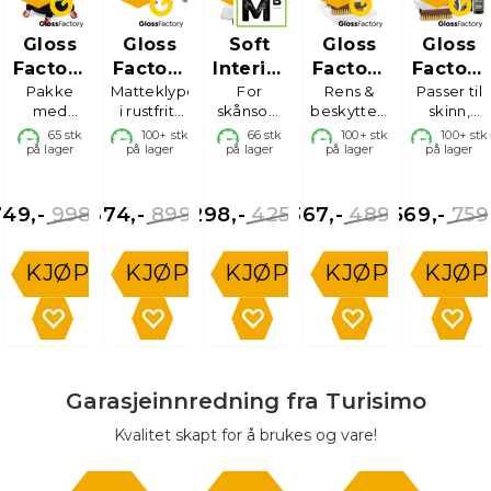
Gloss
Gloss
Soft
Gloss
Gloss
Factory
Factory
Interiør
Factory
Factory
Vaskebøtte
Pakke
Matteklyper
Matteklyper
Kit
For
Alcantara
Rens &
Comple
Passer til
med
i rustfritt
skånsom
beskyttelse
skinn,
med
4pk.
kit
Leather
sittelokk,
stål
vask av
av
veganskin
65
stk
100+
stk
66
stk
100+
stk
100+
stk
hjul
Care
hjul, rist
på lager
på lager
navigasjonsskjerm
på lager
Alcantara
på lager
og skai
på lager
og bøtte
mm
998,-
899,-
425,-
489,-
759
749,-
674,-
298,-
367,-
569,-
KJØP
KJØP
KJØP
KJØP
KJØP
Garasjeinnredning fra Turisimo
Kvalitet skapt for å brukes og vare!