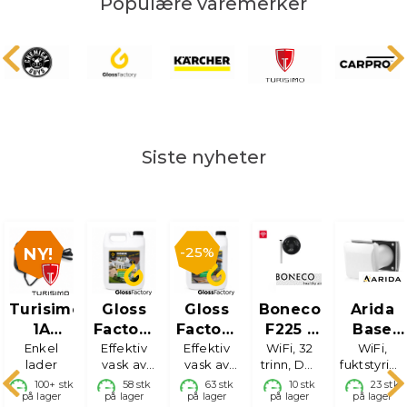
Populære varemerker
Siste nyheter
25%
Turisimo
Gloss
Gloss
Boneco
Arida
1A
Factory
Factory
F225 -
Base
iv
Singel
Enkel
Husvask
Effektiv
Terrassevask
Effektiv
WiFi, 32
Gulv
WiFi,
110
lader
vask av
vask av
trinn, DC-
fuktstyring
r
lader
Vifte
WiFi
huset, 4L
terrassen,
motor,
og
100+
stk
58
stk
63
stk
10
stk
23
stk
med
romvent
uk
på lager
på lager
på lager
4L
fuktsensor
på lager
varmegjen
på lager