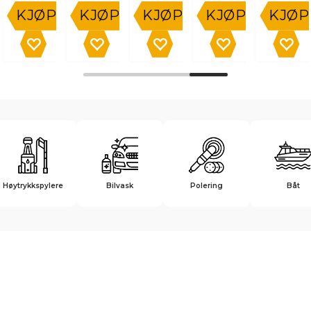
KJØP
KJØP
KJØP
KJØP
KJØP
Høytrykkspylere
Bilvask
Polering
Båt