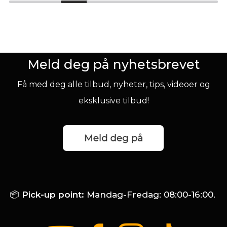
70x90 cm
100+
stk på lager
100+
stk på lager
49,-
359,-
Meld deg på nyhetsbrevet
KJØP
KJØP
Få med deg alle tilbud, nyheter, tips, videoer og
eksklusive tilbud!
📦
Pick-up point:
Mandag-Fredag: 08:00-16:00.