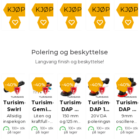
KJØP
KJØP
KJØP
KJØP
KJØP
Polering og beskyttelse
Langvarig finish og beskyttelse!
40%
40%
40%
40%
40%
Turisimo
Turisimo
Turisimo
Turisimo
Turisim
Swirl
Gemini
DAP 21
DAP 15
DAP 9
Allsidig
Liten og
Mini
X, 20V
150 mm
20V DA
X
Polerin
9mm
inspeksjonslykt
kraftfull - 2
og 125 mm
poleringsmaskin
oscilleren
Poleringsmaskin
maskiner i
bakplate
- 780W
100+
stk
100+
stk
100+
stk
100+
stk
100+
stk
på lager
på lager
sett
på lager
på lager
125mm
på lager