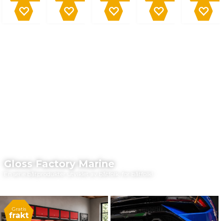
Gloss Factory Marine
En serie båtprodukter utviklet av båtfolk, for båtfolk!
Gratis
frakt