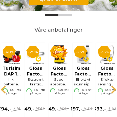
Våre anbefalinger
40%
25%
50%
25%
25%
Turisimo
Gloss
Gloss
Gloss
Gloss
DAP 15
Factory
Factory
Factory
Factory
k
Inkl.
X
Håndstøvsuger
Ekstremt
Tørkehåndkle
Super
Effektivt
Suds
Tekstilr
Effektiv
batterier,
kraftig
absorberende,
skumsåpe,
rensing av
segling
Starter
Heaven
ker,
lader,
mini
60x85cm
4L
bil, båt og
100+
stk
100+
stk
100+
stk
100+
stk
100+
stk
Kit
puter og
på lager
støvsuger
på lager
på lager
på lager
på lager
hjem
polish
7 990,-
998,-
98,-
529,-
3 5
794,-
749,-
49,-
397,-
2 693,-