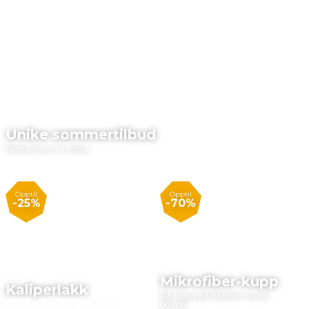
Unike sommertilbud
Førstemann til mølla
Opptil
Opptil
-25%
-70%
Mikrofiber-kupp
Kaliperlakk
Rå tilbud på håndkle, kluter
Gi bilen et mer sporty preg
og mer