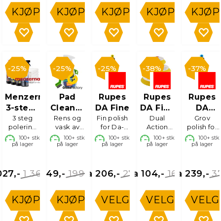
KJØP
KJØP
KJØP
KJØP
KJØP
25%
25%
25%
38%
37%
Menzerna
Pad
Rupes
Rupes
Rupes
3-stegs
Cleaner
DA Fine
DA Fine
DA
poleringspakke
3 steg
Rens og
Kit
Fin polish
Poleringsputer
Dual
Coarse
Grov
polering
vask av
for Da-
Action
polish for
med
poleringsputer
maskin,
Poleringsputer
Da-
100+
stk
100+
stk
100+
stk
100+
stk
100+
stk
keramisk
på lager
på lager
på lager
i skum
på lager
maskin
på lager
beskyttelse
1 369,-
199,-
275,-
168,-
3
027,-
149,-
Fra 206,-
Fra 104,-
Fra 239,-
KJØP
KJØP
VELG
VELG
VELG