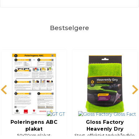
Bestselgere
Poleringens ABC
Gloss Factory
plakat
Heavenly Dry
50x70cm plakat
Stort, effektivt tørkehåndkle,