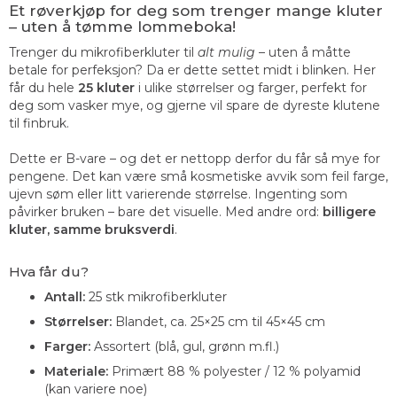
Et røverkjøp for deg som trenger mange kluter
– uten å tømme lommeboka!
Trenger du mikrofiberkluter til
alt mulig
– uten å måtte
betale for perfeksjon? Da er dette settet midt i blinken. Her
får du hele
25 kluter
i ulike størrelser og farger, perfekt for
deg som vasker mye, og gjerne vil spare de dyreste klutene
til finbruk.
Dette er B-vare – og det er nettopp derfor du får så mye for
pengene. Det kan være små kosmetiske avvik som feil farge,
ujevn søm eller litt varierende størrelse. Ingenting som
påvirker bruken – bare det visuelle. Med andre ord:
billigere
kluter, samme bruksverdi
.
Hva får du?
Antall:
25 stk mikrofiberkluter
Størrelser:
Blandet, ca. 25×25 cm til 45×45 cm
Farger:
Assortert (blå, gul, grønn m.fl.)
Materiale:
Primært 88 % polyester / 12 % polyamid
(kan variere noe)