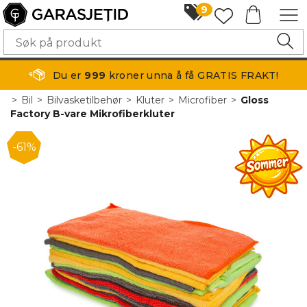
9
Du er
999
kroner unna å få GRATIS FRAKT!
>
Bil
>
Bilvasketilbehør
>
Kluter
>
Microfiber
>
Gloss
Factory B-vare Mikrofiberkluter
61%