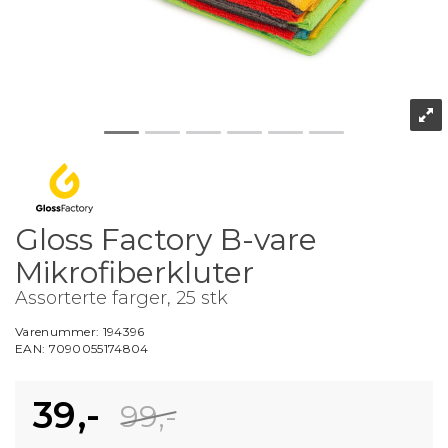
Gloss Factory B-vare
Mikrofiberkluter
Assorterte farger, 25 stk
Varenummer:
194396
EAN:
7090055174804
39,-
99,-