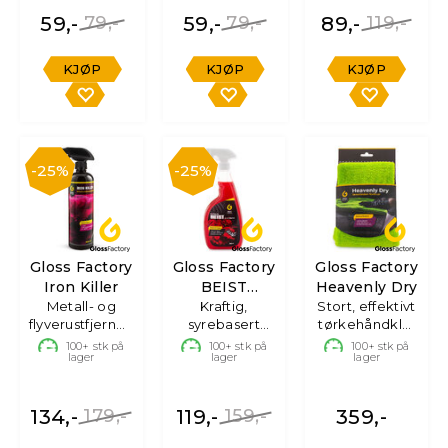
59,-
79,-
59,-
79,-
89,-
119,-
KJØP
KJØP
KJØP
25%
25%
Gloss Factory
Gloss Factory
Gloss Factory
Iron Killer
BEIST
Heavenly Dry
Metall- og
Felgrens
Kraftig,
Stort, effektivt
flyverustfjerner,
syrebasert
tørkehåndkle,
500ml
felgrens -
70x90 cm
100+
stk på
100+
stk på
100+
stk på
lager
lager
lager
750ml
134,-
179,-
119,-
159,-
359,-