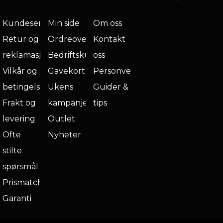
Kundeservice
Min side
Om oss
Retur og
Ordreoversikt
Kontakt
reklamasjon
Bedriftskunde
oss
Vilkår og
Gavekort
Personvern
betingelser
Ukens
Guider &
Frakt og
kampanje
tips
levering
Outlet
Ofte
Nyheter
stilte
spørsmål
Prismatch
Garanti