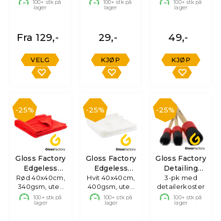
100+
stk på
100+
stk på
100+
stk på
lager
lager
lager
Fra 129,-
29,-
49,-
VELG
KJØP
KJØP
25%
25%
25%
Gloss Factory
Gloss Factory
Gloss Factory
Edgeless
Edgeless
Detailing
Mikrofiberklut
Rød 40x40cm,
Mikrofiberklut
Hvit 40x40cm,
3-pk med
Brushes
340gsm, uten
400gsm, uten
detailerkoster
søm
søm
100+
stk på
100+
stk på
100+
stk på
lager
lager
lager