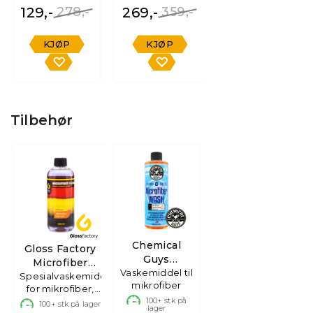
129,-
278,-
269,-
359,-
KJØP
KJØP
Tilbehør
Chemical
Gloss Factory
Guys
Microfiber
Vaskemiddel til
Microfiber
Spesialvaskemiddel
Cleaner
mikrofiber
Wash
for mikrofiber,
500ml
100+
stk på
100+
stk på lager
lager