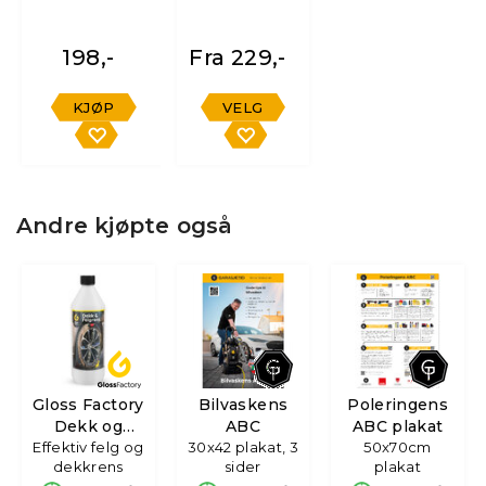
198,-
Fra 229,-
KJØP
VELG
Andre kjøpte også
Gloss Factory
Bilvaskens
Poleringens
Dekk og
ABC
ABC plakat
Effektiv felg og
Felgrens
30x42 plakat, 3
50x70cm
dekkrens
sider
plakat