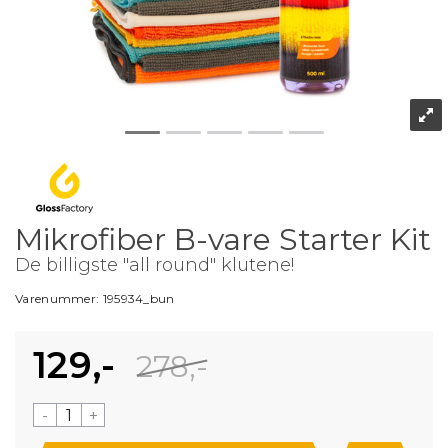
Mikrofiber B-vare Starter Kit
De billigste "all round" klutene!
Varenummer:
195934_bun
129,-
278,-
-
+