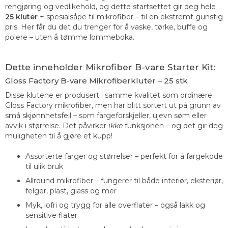
rengjøring og vedlikehold, og dette startsettet gir deg hele
25 kluter
+ spesialsåpe til mikrofiber – til en ekstremt gunstig
pris. Her får du det du trenger for å vaske, tørke, buffe og
polere – uten å tømme lommeboka.
Dette inneholder Mikrofiber B-vare Starter Kit:
Gloss Factory B-vare Mikrofiberkluter – 25 stk
Disse klutene er produsert i samme kvalitet som ordinære
Gloss Factory mikrofiber, men har blitt sortert ut på grunn av
små skjønnhetsfeil – som fargeforskjeller, ujevn søm eller
avvik i størrelse. Det påvirker
ikke
funksjonen – og det gir deg
muligheten til å gjøre et kupp!
Assorterte farger og størrelser – perfekt for å fargekode
til ulik bruk
Allround mikrofiber – fungerer til både interiør, eksteriør,
felger, plast, glass og mer
Myk, lofri og trygg for alle overflater – også lakk og
sensitive flater