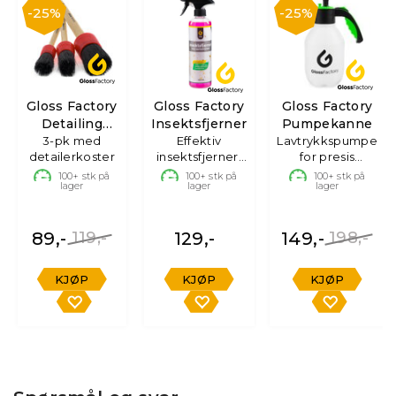
25%
25%
Gloss Factory
Gloss Factory
Gloss Factory
Detailing
Insektsfjerner
Pumpekanne
3-pk med
Brushes
Effektiv
Lavtrykkspumpe
detailerkoster
insektsfjerner,
for presis
500ml
påføring
100+
stk på
100+
stk på
100+
stk på
lager
lager
lager
89,-
119,-
129,-
149,-
198,-
KJØP
KJØP
KJØP