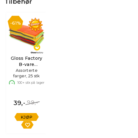
Tilbehør
61%
Gloss Factory
B-vare
Mikrofiberkluter
Assorterte
farger, 25 stk
100+
stk på lager
39,-
99,-
KJØP