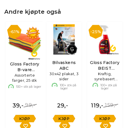
Andre kjøpte også
61%
25%
Bilvaskens
Gloss Factory
Gloss Factory
ABC
BEIST
B-vare
30x42 plakat, 3
Felgrens
Kraftig,
Mikrofiberkluter
Assorterte
sider
syrebasert
farger, 25 stk
felgrens -
100+
stk på
100+
stk på
100+
stk på lager
lager
lager
750ml
39,-
99,-
29,-
119,-
159,-
KJØP
KJØP
KJØP