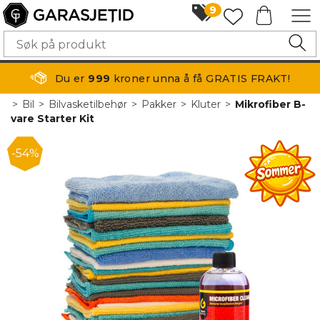
9
Du er
999
kroner unna å få GRATIS FRAKT!
>
Bil
>
Bilvasketilbehør
>
Pakker
>
Kluter
>
Mikrofiber B-
vare Starter Kit
54%