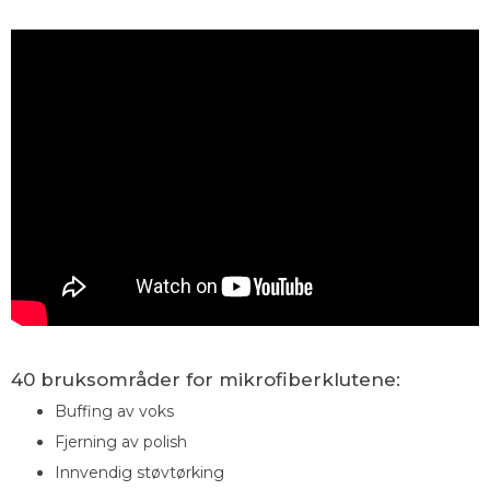
40 bruksområder for mikrofiberklutene:
Buffing av voks
Fjerning av polish
Innvendig støvtørking