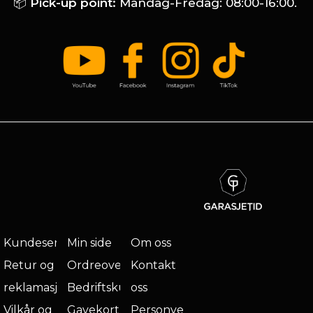
📦
Pick-up point:
Mandag-Fredag: 08:00-16:00.
Kundeservice
Min side
Om oss
Retur og
Ordreoversikt
Kontakt
reklamasjon
Bedriftskunde
oss
Vilkår og
Gavekort
Personvern