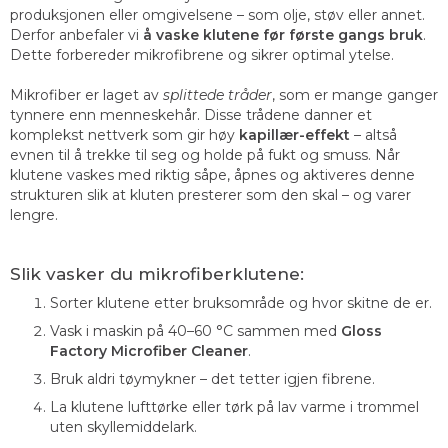
produksjonen eller omgivelsene – som olje, støv eller annet.
Derfor anbefaler vi
å vaske klutene før første gangs bruk
.
Dette forbereder mikrofibrene og sikrer optimal ytelse.
Mikrofiber er laget av
splittede tråder
, som er mange ganger
tynnere enn menneskehår. Disse trådene danner et
komplekst nettverk som gir høy
kapillær-effekt
– altså
evnen til å trekke til seg og holde på fukt og smuss. Når
klutene vaskes med riktig såpe, åpnes og aktiveres denne
strukturen slik at kluten presterer som den skal – og varer
lengre.
Slik vasker du mikrofiberklutene:
Sorter klutene etter bruksområde og hvor skitne de er.
Vask i maskin på 40–60 °C sammen med
Gloss
Factory Microfiber Cleaner
.
Bruk aldri tøymykner – det tetter igjen fibrene.
La klutene lufttørke eller tørk på lav varme i trommel
uten skyllemiddelark.