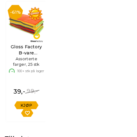
61%
Gloss Factory
B-vare
Mikrofiberkluter
Assorterte
farger, 25 stk
100+
stk på lager
39,-
99,-
KJØP