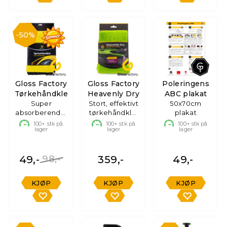
50%
Gloss Factory
Gloss Factory
Poleringens
Tørkehåndkle
Heavenly Dry
ABC plakat
Super
Stort, effektivt
50x70cm
absorberende,
tørkehåndkle,
plakat
60x85cm
70x90 cm
100+
stk på
100+
stk på
100+
stk på
lager
lager
lager
49,-
98,-
359,-
49,-
KJØP
KJØP
KJØP