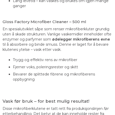
Lang levetid – kan vaskes og brukes om igjen mange
ganger
Gloss Factory Microfiber Cleaner – 500 ml
En spesialutviklet såpe som renser mikrofiberkluter grundig
uten å skade strukturen. Vanlige vaskemidler inneholder ofte
enzymer og parfymer som
ødelegger mikrofiberens evne
til å absorbere og binde smuss. Denne er laget for å bevare
klutenes ytelse – vask etter vask.
Trygg og effektiv rens av mikrofiber
Fjerner voks, poleringsrester og skitt
Bevarer de splittede fibrene og mikrofiberens
oppbygning
Vask før bruk – for best mulig resultat!
Disse mikrofiberklutene er tatt rett fra produksjonslinjen
før
etterbehandling. Det betyr at de kan inneholde rester fra