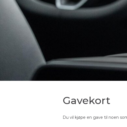
Gavekort
Du vil kjøpe en gave til noen som 