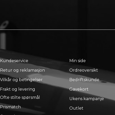
Kundeservice
Min side
Retur og reklamasjon
Ordreoversikt
Vilkår og betingelser
Bedriftskunde
Frakt og levering
Gavekort
Ofte stilte spørsmål
Ukens kampanje
Prismatch
Outlet