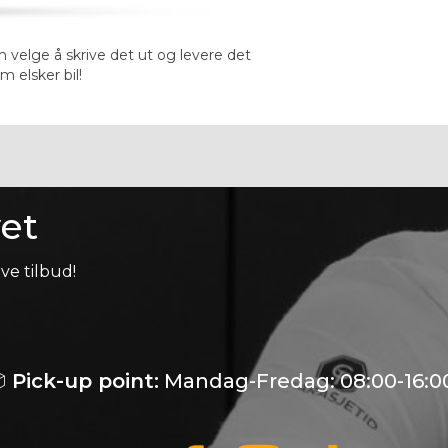
n velge å skrive det ut og levere det
 elsker bil!
et
ve tilbud!

Pick-up point:
Mandag-Fredag: 08:00-16:0