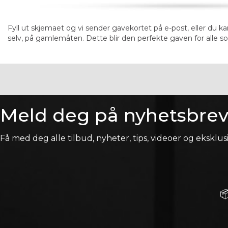
Fyll ut skjemaet og vi sender gavekortet på e-post, eller du ka
selv, på gamlemåten. Dette blir den perfekte gaven for alle som
Meld deg på nyhetsbrev
Få med deg alle tilbud, nyheter, tips, videoer og eksklusi
