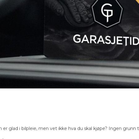
er glad i bilpleie, men vet ikke hva du skal kjøpe? Ingen grunn til