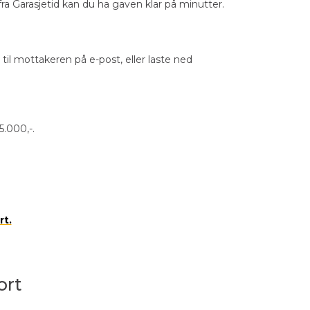
fra Garasjetid kan du ha gaven klar på minutter.
til mottakeren på e-post, eller laste ned
5.000,-.
rt.
ort