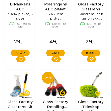
Bilvaskens
Poleringens
Gloss Factory
ABC
ABC plakat
Glassrens
30x42 plakat, 3
50x70cm
Glassrens uten
sider
plakat
amoniakk,
500ml
100+
stk på
100+
stk på
100+
stk på
lager
lager
lager
29,-
49,-
129,-
KJØP
KJØP
KJØP
25%
Gloss Factory
Gloss Factory
Gloss Factory
Glassrens Kit
Detailing
Teleskop