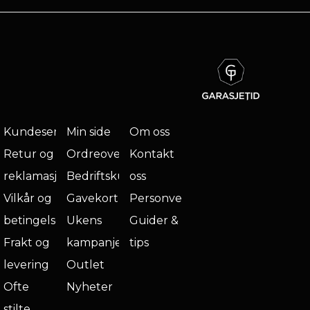
Kundeservice
Min side
Om oss
Retur og
Ordreoversikt
Kontakt
reklamasjon
Bedriftskunde
oss
Vilkår og
Gavekort
Personvern
betingelser
Ukens
Guider &
Frakt og
kampanje
tips
levering
Outlet
Ofte
Nyheter
stilte