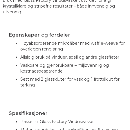
bruk med Gloss Factory Vindusvasker, utviklet for å gi
krystallklare og stripefrie resultater – både innvendig og
utvendig.
Egenskaper og fordeler
Høyabsorberende mikrofiber med waffle-weave for
overlegen rengjøring
Allsidig bruk på vinduer, speil og andre glassflater
Vaskbare og gjenbrukbare – miljøvennlig og
kostnadsbesparende
Sett med 2 glasskluter for vask og 1 frottéklut for
tørking
Spesifikasjoner
Passer til Gloss Factory Vindusvasker
Materiale: Høykvalitets mikrofiber, waffle-weave