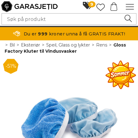
9
Du er
999
kroner unna å få GRATIS FRAKT!
>
Bil
>
Eksteriør
>
Speil, Glass og lykter
>
Rens
>
Gloss
Factory Kluter til Vindusvasker
51%