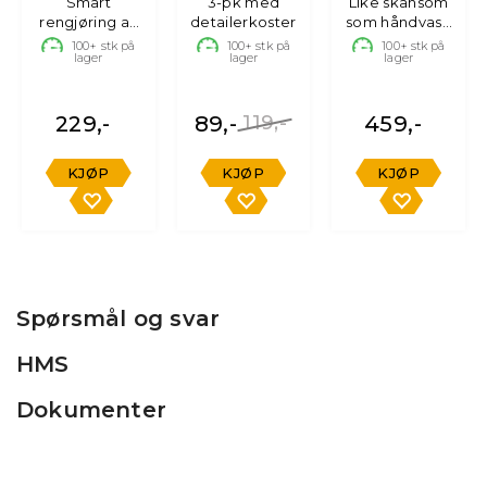
Smart
3-pk med
Brushes
Like skånsom
Chenille
rengjøring av
detailerkoster
som håndvask
Curve
rutene
for høye biler
100+
stk på
100+
stk på
100+
stk på
lager
lager
lager
innvendig
229,-
89,-
119,-
459,-
KJØP
KJØP
KJØP
Spørsmål og svar
HMS
Dokumenter