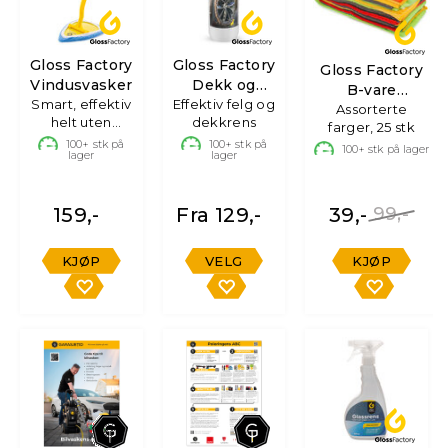
Gloss Factory
Gloss Factory
Gloss Factory
Vindusvasker
Dekk og
B-vare
Smart, effektiv
Effektiv felg og
Felgrens
Mikrofiberkluter
Assorterte
helt uten
dekkrens
farger, 25 stk
"streaks"
100+
stk på
100+
stk på
100+
stk på lager
lager
lager
159,-
Fra 129,-
39,-
99,-
KJØP
VELG
KJØP