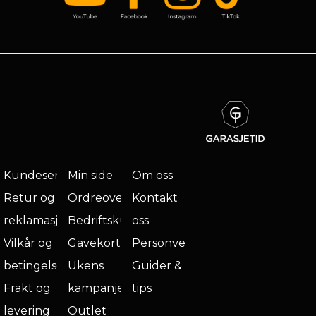
Kundeservice
Min side
Om oss
Retur og
Ordreoversikt
Kontakt
reklamasjon
Bedriftskunde
oss
Vilkår og
Gavekort
Personvern
betingelser
Ukens
Guider &
Frakt og
kampanje
tips
levering
Outlet