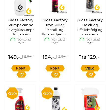
Gloss Factory
Gloss Factory
Gloss Factory
Pumpekanne
Iron Killer
Dekk og
Lavtrykkspumpe
Metall- og
Effektiv felg og
Felgrens
for presis
flyverustfjerner,
dekkrens
påføring
500ml
100+
stk på
100+
stk på
100+
stk på
lager
lager
lager
149,-
198,-
134,-
179,-
Fra 129,-
KJØP
KJØP
VELG
25%
25%