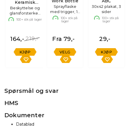
Work Bottle
ABC
Keramisk
Sprayflaske
30x42 plakat, 3
Sprayforsegling
Beskyttelse og
med trigger, 1L
sider
glansforsterker,
& 0.75L
500ml
100+
stk på
100+
stk på
100+
stk på lager
lager
lager
164,-
219,-
Fra 79,-
29,-
KJØP
VELG
KJØP
Spørsmål og svar
HMS
Dokumenter
Datablad