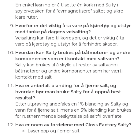
En enkel løsning er å tilsette én kork med Salty i
spylervæsken for å "avmagnetisere" saltet og sikre
klare ruter.
Hvorfor er det viktig å ta vare på kjøretøy og utstyr
med tanke på dagens veisalting?
Veisalting kan føre til korrosjon, og det er viktig å ta
vare på kjøretøy og utstyr for å forhindre skader.
Hvordan kan Salty brukes på båtmotorer og andre
komponenter som er i kontakt med saltvann?
Salty kan brukes til å skylle ut rester av saltvann i
båtmotorer og andre komponenter som har vært i
kontakt med salt.
Hva er anbefalt blanding for å fjerne salt, og
hvordan bør man bruke Salty for å oppnå best
resultat?
Etter utprøving anbefales en 1% blanding av Salty og
vann for å fjerne salt, mens en 3% blanding kan brukes
for rusthemmende beskyttelse på saltfri overflate.
Hva er noen av fordelene med Gloss Factory Salty?
Løser opp og fjerner salt.