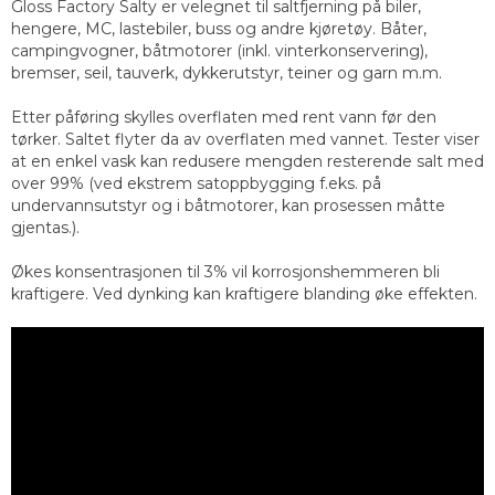
Gloss Factory Salty er velegnet til saltfjerning på biler,
hengere, MC, lastebiler, buss og andre kjøretøy. Båter,
campingvogner, båtmotorer (inkl. vinterkonservering),
bremser, seil, tauverk, dykkerutstyr, teiner og garn m.m.
Etter påføring skylles overflaten med rent vann før den
tørker. Saltet flyter da av overflaten med vannet. Tester viser
at en enkel vask kan redusere mengden resterende salt med
over 99% (ved ekstrem satoppbygging f.eks. på
undervannsutstyr og i båtmotorer, kan prosessen måtte
gjentas.).
Økes konsentrasjonen til 3% vil korrosjonshemmeren bli
kraftigere. Ved dynking kan kraftigere blanding øke effekten.