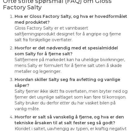
Ofte stilte spørsmål (FAQ) om Gloss
Factory Salty
Hva er Gloss Factory Salty, og hva er hovedformålet
med produktet?
Gloss Factory Salty er et vannbasert
saltfjerningsprodukt designet for å angripe og fjerne
salt fra forskjellige overflater.
Hvorfor er det nødvendig med et spesialmiddel
som Salty for å fjerne salt?
Saltfjernere på markedet kan ha uheldige bivirkninger,
mens Salty er formulert for å fjerne salt uten å skade
metaller og legeringer.
Hvordan skiller Salty seg fra avfetting og vanlige
såper?
Salty fjerner ikke skitt fra overflaten, men bryter ned og
fjerner det usynlige saltlaget som kan føre til korrosjon.
Salty bruker du derfor
etter
du har vasket bilen på
vanlig måte.
Hvorfor er salt så vanskelig å fjerne, og hva er den
tekniske årsaken til at salt fester seg så godt?
Kloridet i saltet, uavhengig av typen, er kraftig negativt