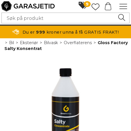
9
Du er
999
kroner unna å få GRATIS FRAKT!
>
Bil
>
Eksteriør
>
Bilvask
>
Overflaterens
>
Gloss Factory
Salty Konsentrat