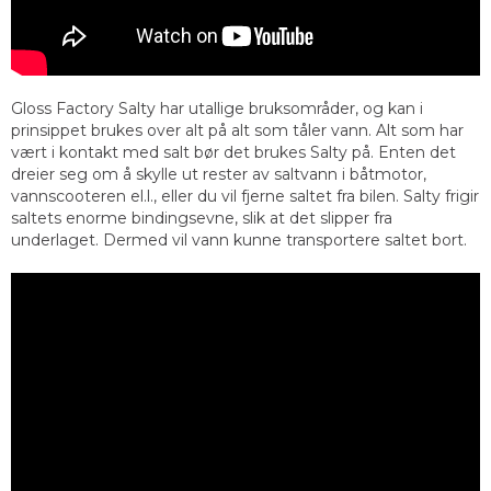
Gloss Factory Salty har utallige bruksområder, og kan i
prinsippet brukes over alt på alt som tåler vann. Alt som har
vært i kontakt med salt bør det brukes Salty på. Enten det
dreier seg om å skylle ut rester av saltvann i båtmotor,
vannscooteren el.l., eller du vil fjerne saltet fra bilen. Salty frigir
saltets enorme bindingsevne, slik at det slipper fra
underlaget. Dermed vil vann kunne transportere saltet bort.