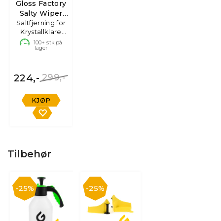
Gloss Factory
Salty Wiper
Boost 6-pack
Saltfjerning for
Krystallklare
Ruter
100+
stk på
lager
224,-
299,-
KJØP
Tilbehør
25%
25%