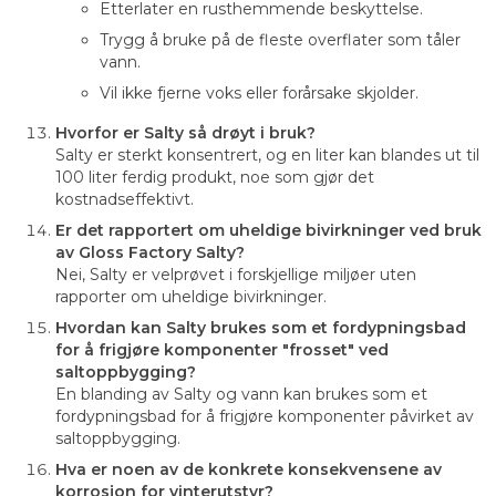
Etterlater en rusthemmende beskyttelse.
Trygg å bruke på de fleste overflater som tåler
vann.
Vil ikke fjerne voks eller forårsake skjolder.
Hvorfor er Salty så drøyt i bruk?
Salty er sterkt konsentrert, og en liter kan blandes ut til
100 liter ferdig produkt, noe som gjør det
kostnadseffektivt.
Er det rapportert om uheldige bivirkninger ved bruk
av Gloss Factory Salty?
Nei, Salty er velprøvet i forskjellige miljøer uten
rapporter om uheldige bivirkninger.
Hvordan kan Salty brukes som et fordypningsbad
for å frigjøre komponenter "frosset" ved
saltoppbygging?
En blanding av Salty og vann kan brukes som et
fordypningsbad for å frigjøre komponenter påvirket av
saltoppbygging.
Hva er noen av de konkrete konsekvensene av
korrosjon for vinterutstyr?