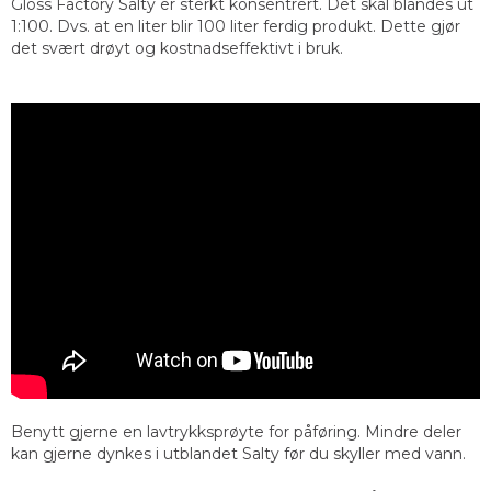
Gloss Factory Salty er sterkt konsentrert. Det skal blandes ut
1:100. Dvs. at en liter blir 100 liter ferdig produkt. Dette gjør
det svært drøyt og kostnadseffektivt i bruk.
Benytt gjerne en lavtrykksprøyte for påføring. Mindre deler
kan gjerne dynkes i utblandet Salty før du skyller med vann.