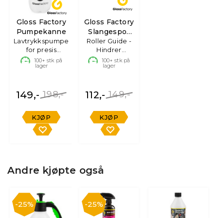
Gloss Factory
Gloss Factory
Pumpekanne
Slangespor
Lavtrykkspumpe
Roller Guide -
2pk.
for presis
Hindrer
påføring
fastklemt
100+
stk på
100+
stk på
lager
lager
slange.
149,-
198,-
112,-
149,-
KJØP
KJØP
Andre kjøpte også
25%
25%