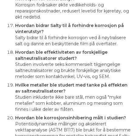
Korrosjon forårsaker økte vedlikeholds- og
reparasjonskostnader, redusert levetid for kjøretøy, og
økt nedetid.
Hvordan bidrar Salty til å forhindre korrosjon på
vinterutstyr?
Salty bidrar til å forhindre korrosjon ved å nøytralisere
salt og danne en beskyttende film på overflater.
Hvordan ble effektiviteten av forskjellige
saltneutralisatorer studert?
Studien involverte seks kommersielt tilgjengelige
saltneutralisatorer og brukte forskjellige analytiske
metoder som kontaktvinkel, UV-vis, og SEM.
Hvilke metaller ble studert med tanke på effekten
av saltneutralisatorer?
Studien inkluderte ikke bare stål, men også "myke
metaller" som kobber, aluminium og messing som
finnes i ulike deler av flåten.
Hvordan ble korrosjonsinhibering målt i studien?
Potentiodynamiske målinger og akselerert
vekttapanalyse (ASTM B117) ble brukt for å bestemme
korrosjonshemming for metaller behandlet med Salty.