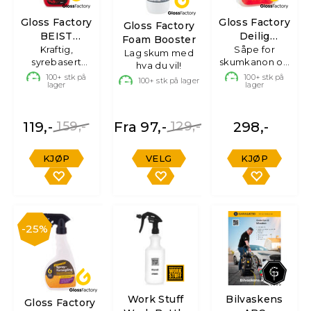
Gloss Factory
Gloss Factory
Gloss Factory
BEIST
Deilig
Foam Booster
Felgrens
Kraftig,
Bilshampo
Såpe for
Lag skum med
syrebasert
skumkanon og
m/balsam
hva du vil!
felgrens -
bøtte, 3L
100+
stk på
100+
stk på
100+
stk på lager
lager
lager
750ml
119,-
159,-
Fra 97,-
129,-
298,-
KJØP
VELG
KJØP
25%
Work Stuff
Bilvaskens
Gloss Factory