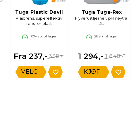
Tuga Plastic Devil
Tuga Tuga-Rex
Plastrens, supereffektiv
Flyverustfjerner, pH nøytral
rens for plast
5L
100+
stk på lager
28
stk på lager
Fra 237,-
1 294,-
338,-
1 848,-
VELG
KJØP