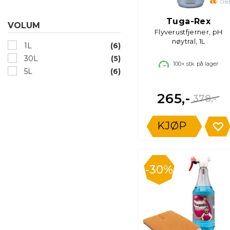
Tuga-Rex
VOLUM
Flyverustfjerner, pH
nøytral, 1L
1L
(6)
30L
(5)
100+
stk på lager
5L
(6)
265,-
378,-
KJØP
30%