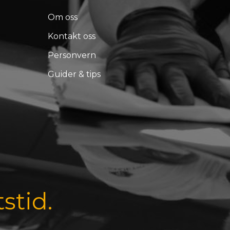
Om oss
Kontakt oss
Personvern
Guider & tips
tstid.