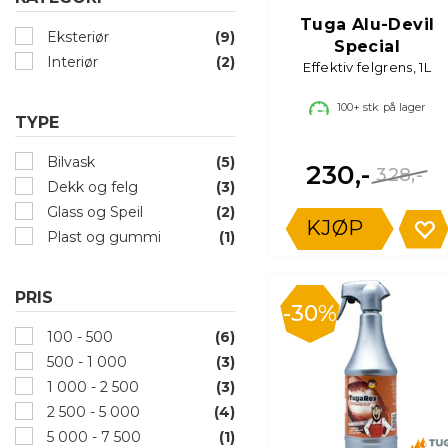
Tuga Alu-Devil
Eksteriør
(9)
Special
Interiør
(2)
Effektiv felgrens, 1L
100+
stk på lager
TYPE
Bilvask
(5)
230,-
328,-
Dekk og felg
(3)
Glass og Speil
(2)
KJØP
Plast og gummi
(1)
PRIS
30%
100 - 500
(6)
500 - 1 000
(3)
1 000 - 2 500
(3)
2 500 - 5 000
(4)
5 000 - 7 500
(1)