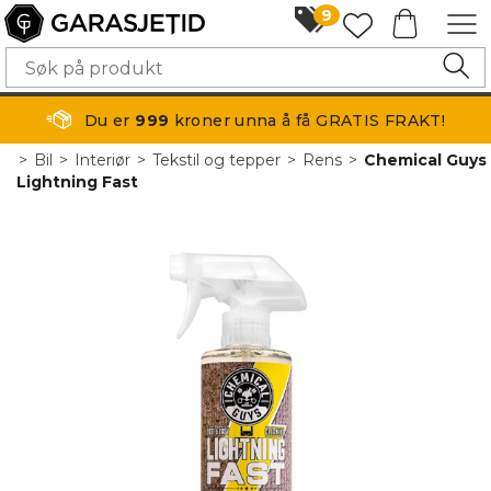
9
Du er
999
kroner unna å få GRATIS FRAKT!
>
Bil
>
Interiør
>
Tekstil og tepper
>
Rens
>
Chemical Guys
Lightning Fast