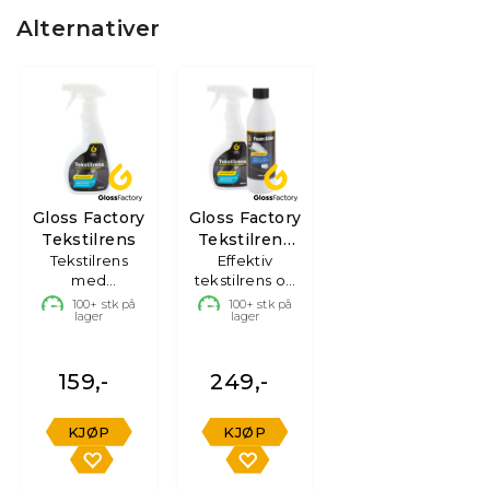
Alternativer
Gloss Factory
Gloss Factory
Tekstilrens
Tekstilrens
Tekstilrens
Effektiv
Kit
med
tekstilrens og
skumdyse,
skumdemper
100+
stk på
100+
stk på
lager
lager
500ml
159,-
249,-
KJØP
KJØP