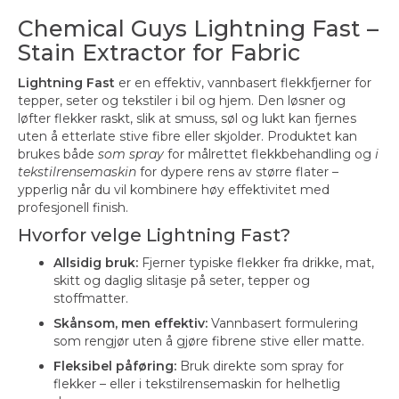
Chemical Guys Lightning Fast –
Stain Extractor for Fabric
Lightning Fast
er en effektiv, vannbasert flekkfjerner for
tepper, seter og tekstiler i bil og hjem. Den løsner og
løfter flekker raskt, slik at smuss, søl og lukt kan fjernes
uten å etterlate stive fibre eller skjolder. Produktet kan
brukes både
som spray
for målrettet flekkbehandling og
i
tekstilrensemaskin
for dypere rens av større flater –
ypperlig når du vil kombinere høy effektivitet med
profesjonell finish.
Hvorfor velge Lightning Fast?
Allsidig bruk:
Fjerner typiske flekker fra drikke, mat,
skitt og daglig slitasje på seter, tepper og
stoffmatter.
Skånsom, men effektiv:
Vannbasert formulering
som rengjør uten å gjøre fibrene stive eller matte.
Fleksibel påføring:
Bruk direkte som spray for
flekker – eller i tekstilrensemaskin for helhetlig