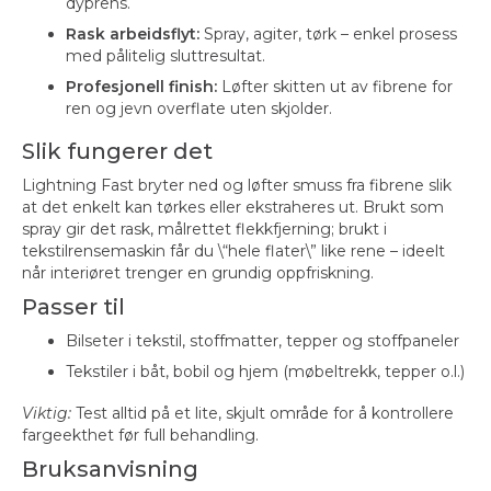
dyprens.
Rask arbeidsflyt:
Spray, agiter, tørk – enkel prosess
med pålitelig sluttresultat.
Profesjonell finish:
Løfter skitten ut av fibrene for
ren og jevn overflate uten skjolder.
Slik fungerer det
Lightning Fast bryter ned og løfter smuss fra fibrene slik
at det enkelt kan tørkes eller ekstraheres ut. Brukt som
spray gir det rask, målrettet flekkfjerning; brukt i
tekstilrensemaskin får du \“hele flater\” like rene – ideelt
når interiøret trenger en grundig oppfriskning.
Passer til
Bilseter i tekstil, stoffmatter, tepper og stoffpaneler
Tekstiler i båt, bobil og hjem (møbeltrekk, tepper o.l.)
Viktig:
Test alltid på et lite, skjult område for å kontrollere
fargeekthet før full behandling.
Bruksanvisning