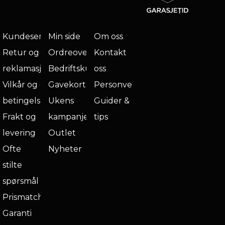
Kundeservice
Min side
Om oss
Retur og
Ordreoversikt
Kontakt
reklamasjon
Bedriftskunde
oss
Vilkår og
Gavekort
Personvern
betingelser
Ukens
Guider &
Frakt og
kampanje
tips
levering
Outlet
Ofte
Nyheter
stilte
spørsmål
Prismatch
Garanti