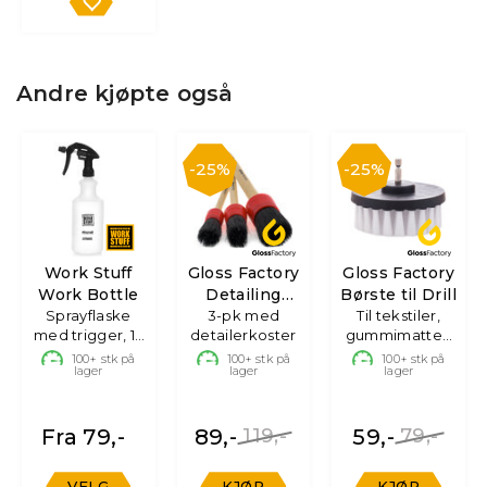
Andre kjøpte også
25%
25%
Work Stuff
Gloss Factory
Gloss Factory
Work Bottle
Detailing
Børste til Drill
Sprayflaske
3-pk med
Brushes
Til tekstiler,
med trigger, 1L
detailerkoster
gummimatter,
& 0.75L
100mm
100+
stk på
100+
stk på
100+
stk på
lager
lager
lager
Fra 79,-
89,-
119,-
59,-
79,-
VELG
KJØP
KJØP