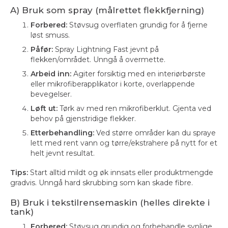
A) Bruk som spray (målrettet flekkfjerning)
Forbered:
Støvsug overflaten grundig for å fjerne
løst smuss.
Påfør:
Spray Lightning Fast jevnt på
flekken/området. Unngå å overmette.
Arbeid inn:
Agiter forsiktig med en interiørbørste
eller mikrofiberapplikator i korte, overlappende
bevegelser.
Løft ut:
Tørk av med ren mikrofiberklut. Gjenta ved
behov på gjenstridige flekker.
Etterbehandling:
Ved større områder kan du spraye
lett med rent vann og tørre/ekstrahere på nytt for et
helt jevnt resultat.
Tips:
Start alltid mildt og øk innsats eller produktmengde
gradvis. Unngå hard skrubbing som kan skade fibre.
B) Bruk i tekstilrensemaskin (helles direkte i
tank)
Forbered:
Støvsug grundig og forbehandle synlige