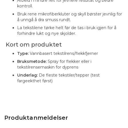
Arbeid i mindre felt for jevnere resultat og bedre
kontroll.
Bruk rene mikrofiberkluter og skyll børster jevnlig for
å unngå å dra smuss rundt.
La tekstilene tørke helt før de tas i bruk igjen for å
forhindre lukt og nye skjolder.
Kort om produktet
Type:
Vannbasert tekstilrens/flekkfjerner
Bruksmetode:
Spray for flekker eller i
tekstilrensemaskin for dyprens
Underlag:
De fleste tekstiler/tepper (test
fargeekthet først)
Produktanmeldelser