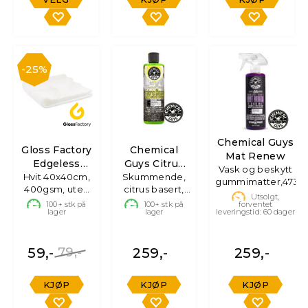
25%
Chemical Guys
Gloss Factory
Chemical
Mat Renew
Edgeless
Guys Citrus
Vask og beskytt
Mikrofiberklut
Hvit 40x40cm,
Fabric Clean
Skummende,
gummimatter,473m
400gsm, uten
citrus basert,
Utsolgt,
søm
473ml
100+
stk på
100+
stk på
forventet
lager
lager
leveringstid:
60
dager
59,-
79,-
259,-
259,-
KJØP
KJØP
KJØP