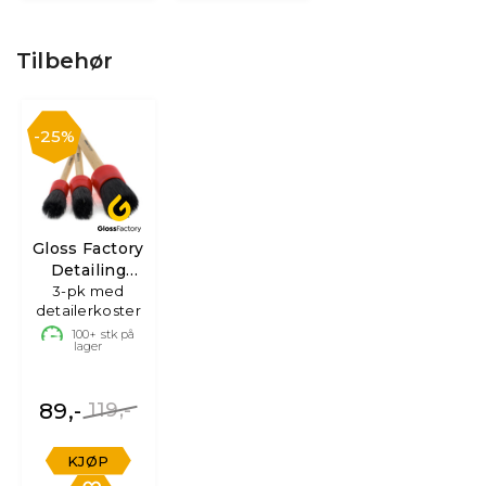
Tilbehør
25%
Gloss Factory
Detailing
3-pk med
Brushes
detailerkoster
100+
stk på
lager
89,-
119,-
KJØP