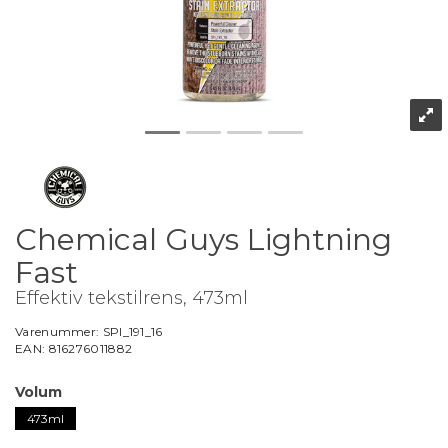
Chemical Guys Lightning
Fast
Effektiv tekstilrens, 473ml
Varenummer:
SPI_191_16
EAN:
816276011882
Volum
473ml