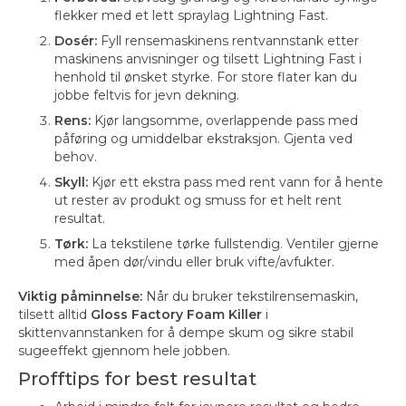
flekker med et lett spraylag Lightning Fast.
Dosér:
Fyll rensemaskinens rentvannstank etter
maskinens anvisninger og tilsett Lightning Fast i
henhold til ønsket styrke. For store flater kan du
jobbe feltvis for jevn dekning.
Rens:
Kjør langsomme, overlappende pass med
påføring og umiddelbar ekstraksjon. Gjenta ved
behov.
Skyll:
Kjør ett ekstra pass med rent vann for å hente
ut rester av produkt og smuss for et helt rent
resultat.
Tørk:
La tekstilene tørke fullstendig. Ventiler gjerne
med åpen dør/vindu eller bruk vifte/avfukter.
Viktig påminnelse:
Når du bruker tekstilrensemaskin,
tilsett alltid
Gloss Factory Foam Killer
i
skittenvannstanken for å dempe skum og sikre stabil
sugeeffekt gjennom hele jobben.
Profftips for best resultat