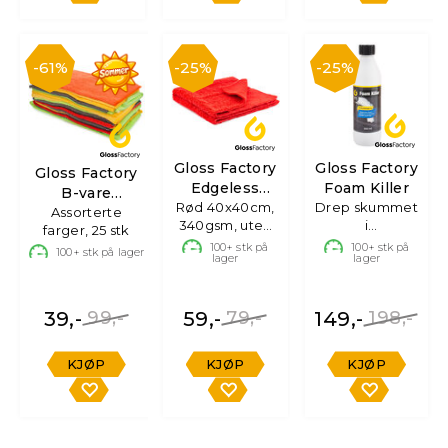
61%
25%
25%
Gloss Factory
Gloss Factory
Gloss Factory
Edgeless
Foam Killer
B-vare
Mikrofiberklut
Rød 40x40cm,
Drep skummet
Mikrofiberkluter
Assorterte
340gsm, uten
i
farger, 25 stk
søm
tekstilrenseren,
100+
stk på
100+
stk på
100+
stk på lager
lager
lager
500ml
39,-
99,-
59,-
79,-
149,-
198,-
KJØP
KJØP
KJØP