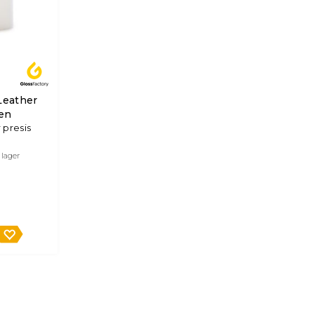
Leather
ten
 presis
 lager