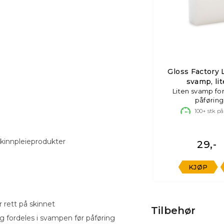
Gloss Factory 
svamp, li
Liten svamp for
påføring
100+
stk på
kinnpleieprodukter
29,-
KJØP
 rett på skinnet
Tilbehør
og fordeles i svampen før påføring