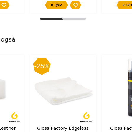
KJØP
KJØ
 også
25%
Leather
Gloss Factory Edgeless
Gloss Fac