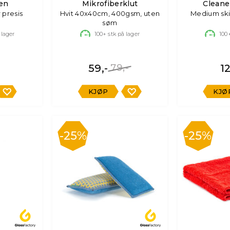
ten
Mikrofiberklut
Clean
 presis
Hvit 40x40cm, 400gsm, uten
Medium ski
søm
 lager
100+
stk på lager
100
59,-
79,-
12
KJØP
KJØ
25%
25%