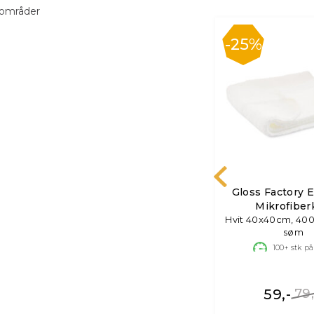
 områder
25%
Gloss Factory 
Mikrofiber
Hvit 40x40cm, 40
søm
100+
stk på
59,-
79,