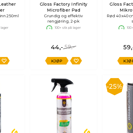
Leather
Gloss Factory Infinity
Gloss Fac
er
Microfiber Pad
Mikro
kinn 250ml
Grundig og effektiv
Rød 40x40cm
rengjøring, 2-pk
 lager
100+
stk på lager
100
44,-
59,-
59,
KJØP
KJØ
25%