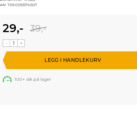
AN:
7090055174507
29,-
39,-
-
+
100+
stk på lager