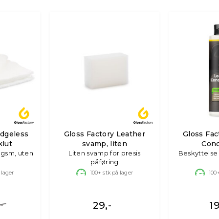
Edgeless
Gloss Factory Leather
Gloss Fac
klut
svamp, liten
Cond
0gsm, uten
Liten svamp for presis
Beskyttelse 
påføring
 lager
100+
stk på lager
100
-
29,-
19