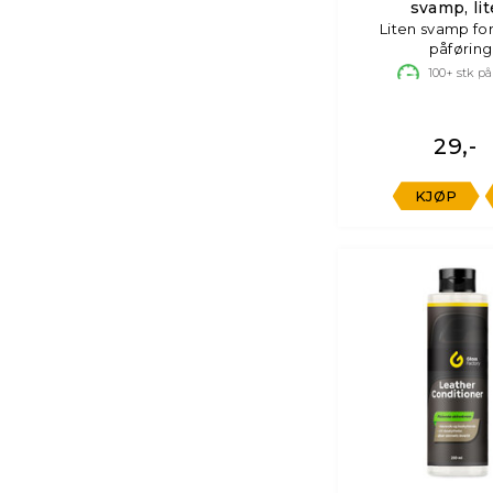
svamp, li
Liten svamp for
påføring
100+
stk på
29,-
KJØP