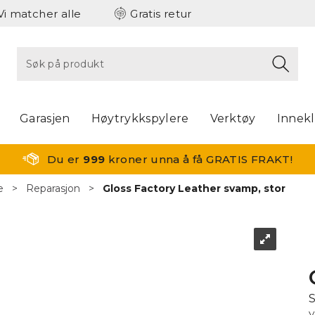
Vi matcher alle
Gratis retur
Garasjen
Høytrykkspylere
Verktøy
Innek
Du er
999
kroner unna å få GRATIS FRAKT!
e
>
Reparasjon
>
Gloss Factory Leather svamp, stor
S
V