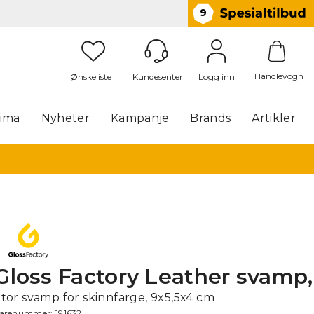
9
Handlevogn
Logg inn
lima
Nyheter
Kampanje
Brands
Artikler
Gloss Factory Leather svamp,
tor svamp for skinnfarge, 9x5,5x4 cm
arenummer:
191632