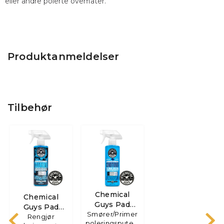
eller andre polerte overflater.
Produktanmeldelser
Tilbehør
Chemical
Chemical
Guys Pad
Guys Pad
Smører/Primer
Conditioner
Cleaner
Rengjør
poleringsputen,