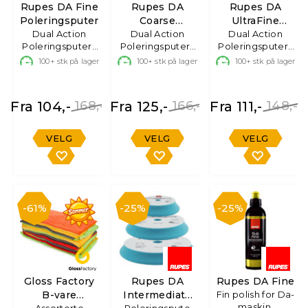
Rupes DA Fine
Rupes DA
Rupes DA
Poleringsputer
Coarse
UltraFine
Dual Action
Poleringsputer
Dual Action
Poleringsputer
Dual Action
Poleringsputer i
Poleringsputer i
Poleringsputer i
skum
skum
skum
100+
stk på lager
100+
stk på lager
100+
stk på lager
Fra 104,-
168,-
Fra 125,-
166,-
Fra 111,-
148,-
VELG
VELG
VELG
61%
25%
25%
Gloss Factory
Rupes DA
Rupes DA Fine
B-vare
Intermediate
Fin polish for Da-
maskin,
Assorterte
Poleringspute