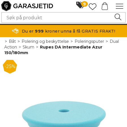
9
Du er
999
kroner unna å få GRATIS FRAKT!
>
Båt
>
Polering og beskyttelse
>
Poleringsputer
>
Dual
Action
>
Skum
>
Rupes DA Intermediate Azur
150/180mm
25%