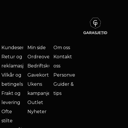
Kundeservice
Min side
Om oss
Retur og
Ordreoversikt
Kontakt
reklamasjon
Bedriftskunde
oss
Vilkår og
Gavekort
Personvern
betingelser
Ukens
Guider &
Frakt og
kampanje
tips
levering
Outlet
Ofte
Nyheter
stilte