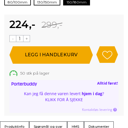
80/100mm
130/150mm
150/180mm
224,-
299,-
-
+
50
stk på lager
Alltid først!
Kan jeg få denne varen levert
hjem i dag
?
KLIKK FOR Å SJEKKE
Kontaktløs levering
Produktinfo
Spørsmål og svar
HMS
Dokumenter