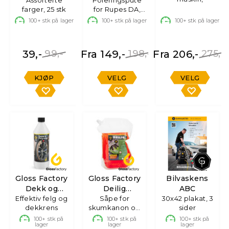
Mikrofiberkluter
Skum
farger, 25 stk
for Rupes DA,
1stk
100+
stk på lager
100+
stk på lager
100+
stk på lager
39,-
99,-
Fra 149,-
198,-
Fra 206,-
275,-
KJØP
VELG
VELG
Gloss Factory
Gloss Factory
Bilvaskens
Dekk og
Deilig
ABC
Effektiv felg og
Felgrens
Bilshampo
Såpe for
30x42 plakat, 3
dekkrens
skumkanon og
sider
m/balsam
bøtte, 3L
100+
stk på
100+
stk på
100+
stk på
lager
lager
lager