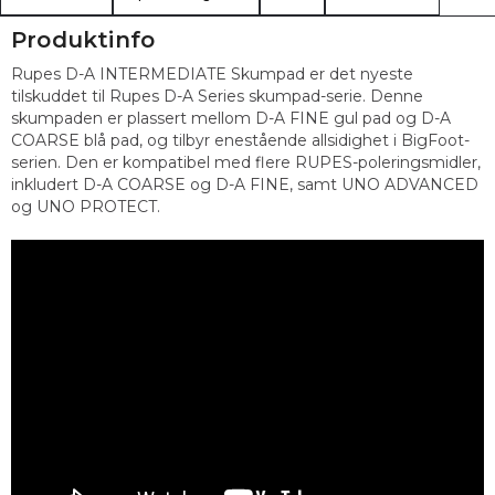
Produktinfo
Rupes D-A INTERMEDIATE Skumpad er det nyeste
tilskuddet til Rupes D-A Series skumpad-serie. Denne
skumpaden er plassert mellom D-A FINE gul pad og D-A
COARSE blå pad, og tilbyr enestående allsidighet i BigFoot-
serien. Den er kompatibel med flere RUPES-poleringsmidler,
inkludert D-A COARSE og D-A FINE, samt UNO ADVANCED
og UNO PROTECT.