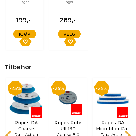
lager
lager
199,-
289,-
KJØP
VELG
Tilbehør
25%
25%
25%
Rupes DA
Rupes Pute
Rupes DA
Coarse
Ull 130
Microfiber Pad
Poleringsputer
Dual Action
Coarse Blå
Dual Action
Coarse