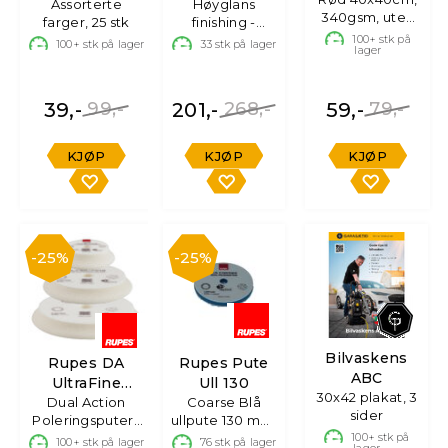
Mikrofiberkluter
Assorterte
Høyglans
Polish
340gsm, uten
farger, 25 stk
finishing -
søm
perfekt lakk,
100+
stk på
100+
stk på lager
33
stk på lager
lager
250ml
39,-
99,-
201,-
268,-
59,-
79,-
KJØP
KJØP
KJØP
25%
25%
Bilvaskens
Rupes DA
Rupes Pute
ABC
UltraFine
Ull 130
30x42 plakat, 3
Poleringsputer
Dual Action
Coarse Blå
sider
Poleringsputer i
ullpute 130 mm,
skum
1 stk.
100+
stk på
100+
stk på lager
76
stk på lager