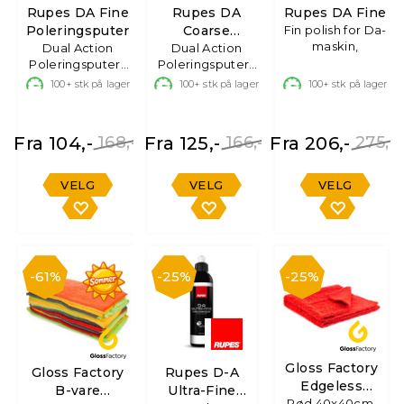
Rupes DA Fine
Rupes DA
Rupes DA Fine
Poleringsputer
Coarse
Fin polish for Da-
maskin,
Dual Action
Poleringsputer
Dual Action
Poleringsputer i
Poleringsputer i
skum
skum
100+
stk på lager
100+
stk på lager
100+
stk på lager
Fra 104,-
168,-
Fra 125,-
166,-
Fra 206,-
275,-
VELG
VELG
VELG
61%
25%
25%
Gloss Factory
Gloss Factory
Rupes D-A
Edgeless
B-vare
Ultra-Fine
Mikrofiberklut
Rød 40x40cm,