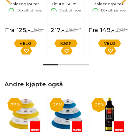
Poleringsputer i
ullpute 130 mm,
Poleringsputer i
skum
1 stk.
microfiber
100+
stk på lager
76
stk på lager
100+
stk på lager
Fra 125,-
166,-
217,-
289,-
Fra 149,-
199,-
VELG
KJØP
VELG
Andre kjøpte også
38%
25%
25%