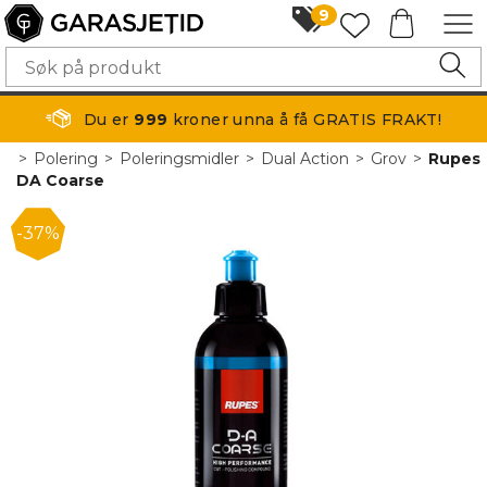
9
Du er
999
kroner unna å få GRATIS FRAKT!
>
Polering
>
Poleringsmidler
>
Dual Action
>
Grov
>
Rupes
DA Coarse
37%