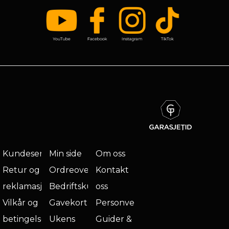
Kundeservice
Min side
Om oss
Retur og
Ordreoversikt
Kontakt
reklamasjon
Bedriftskunde
oss
Vilkår og
Gavekort
Personvern
betingelser
Ukens
Guider &