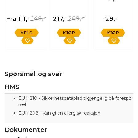
lager
Fra 111,-
148,-
217,-
289,-
29,-
VELG
KJØP
KJØP
Spørsmål og svar
HMS
EU H210 - Sikkerhetsdatablad tilgjengelig på forespø
rsel
EUH 208 - Kan gi en allergisk reaksjon
Dokumenter