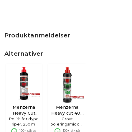
Produktanmeldelser
Alternativer
Menzerna
Menzerna
Heavy Cut
Heavy cut 400
Polish for dype
Compound
GREEN LINE
Grovt
riper, 250 ml
poleringsmiddel,
400
løsemiddelfri
100+
stk på
100+
stk på