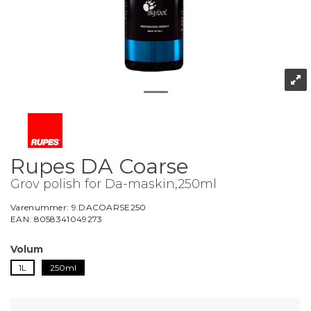
Rupes DA Coarse
Grov polish for Da-maskin,250ml
Varenummer:
9.DACOARSE250
EAN:
8058341049273
Volum
1L
250ml