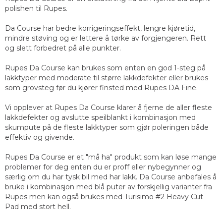
polishen til Rupes.
Da Course har bedre korrigeringseffekt, lengre kjøretid,
mindre støving og er lettere å tørke av forgjengeren. Rett
og slett forbedret på alle punkter.
Rupes Da Course kan brukes som enten en god 1-steg på
lakktyper med moderate til større lakkdefekter eller brukes
som grovsteg før du kjører finsted med Rupes DA Fine.
Vi opplever at Rupes Da Course klarer å fjerne de aller fleste
lakkdefekter og avslutte speilblankt i kombinasjon med
skumpute på de fleste lakktyper som gjør poleringen både
effektiv og givende.
Rupes Da Course er et "må ha" produkt som kan løse mange
problemer for deg enten du er proff eller nybegynner og
særlig om du har tysk bil med har lakk. Da Course anbefales å
bruke i kombinasjon med blå puter av forskjellig varianter fra
Rupes men kan også brukes med Turisimo #2 Heavy Cut
Pad med stort hell.