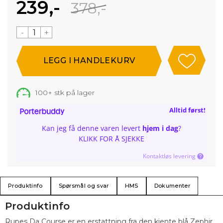
239,-
378,-
-
+
100+
stk på lager
Alltid først!
Kan jeg få denne varen levert
hjem i dag
?
KLIKK FOR Å SJEKKE
Kontaktløs levering
Produktinfo
Spørsmål og svar
HMS
Dokumenter
Produktinfo
Rupes Da Course er en erstattning fra den kjente blå Zephir