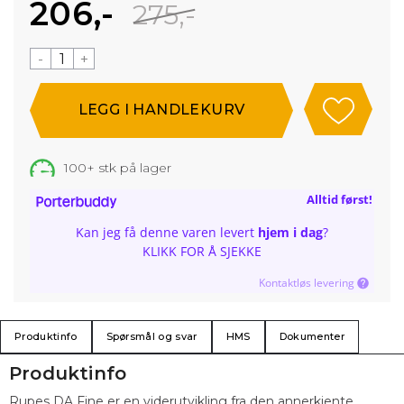
206,-
275,-
-
+
100+
stk på lager
Alltid først!
Kan jeg få denne varen levert
hjem i dag
?
KLIKK FOR Å SJEKKE
Kontaktløs levering
Produktinfo
Spørsmål og svar
HMS
Dokumenter
Produktinfo
Rupes DA Fine er en viderutvikling fra den annerkjente