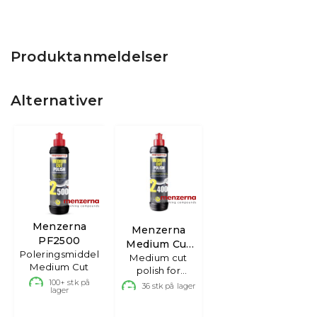
Produktanmeldelser
Alternativer
Menzerna
Menzerna
PF2500
Medium Cut
Poleringsmiddel
Polish 2400,
Medium cut
Medium Cut
polish for
250ml
100+
stk på
moderat
36
stk på lager
lager
lakkslitas