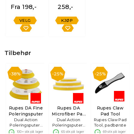
Fra 198,-
258,-
VELG
KJØP
Tilbehør
38%
25%
25%
Rupes DA Fine
Rupes DA
Rupes Claw
Poleringsputer
Microfiber Pad
Pad Tool
Dual Action
Dual Action
Fine
Rupes Claw Pad
Poleringsputer i
Poleringsputer i
Tool, padbørste
skum
microfiber
100+
stk på lager
65
stk på lager
69
stk på lager