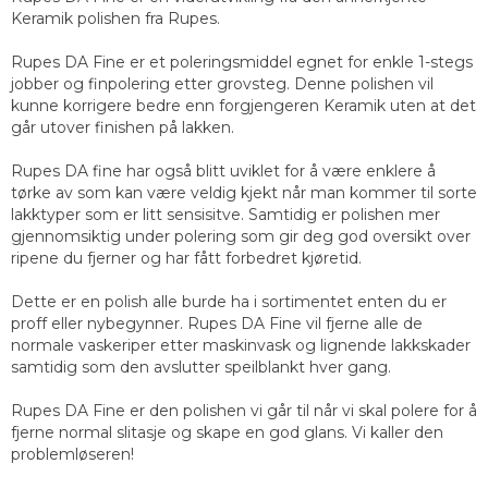
Keramik polishen fra Rupes.
Rupes DA Fine er et poleringsmiddel egnet for enkle 1-stegs
jobber og finpolering etter grovsteg. Denne polishen vil
kunne korrigere bedre enn forgjengeren Keramik uten at det
går utover finishen på lakken.
Rupes DA fine har også blitt uviklet for å være enklere å
tørke av som kan være veldig kjekt når man kommer til sorte
lakktyper som er litt sensisitve. Samtidig er polishen mer
gjennomsiktig under polering som gir deg god oversikt over
ripene du fjerner og har fått forbedret kjøretid.
Dette er en polish alle burde ha i sortimentet enten du er
proff eller nybegynner. Rupes DA Fine vil fjerne alle de
normale vaskeriper etter maskinvask og lignende lakkskader
samtidig som den avslutter speilblankt hver gang.
Rupes DA Fine er den polishen vi går til når vi skal polere for å
fjerne normal slitasje og skape en god glans. Vi kaller den
problemløseren!