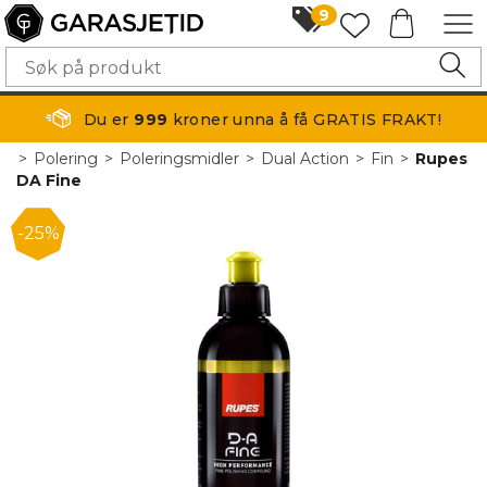
9
Du er
999
kroner unna å få GRATIS FRAKT!
>
Polering
>
Poleringsmidler
>
Dual Action
>
Fin
>
Rupes
DA Fine
25%