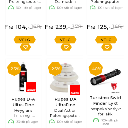
Poleringsputer i
Da-maskin
Poleringsputer i
skum
skum
100+
stk på lager
100+
stk på lager
100+
stk på lager
Fra 104,-
168,-
Fra 239,-
378,-
Fra 125,-
166,-
VELG
VELG
VELG
25%
25%
40%
Turisimo Swirl
Rupes D-A
Rupes DA
Finder Lykt
Ultra-Fine
UltraFine
Innspeksjonslykt
Høyglans
Polish
Poleringsputer
Dual Action
for lakk
finishing -
Poleringsputer i
perfekt lakk,
skum
100+
stk på
33
stk på lager
100+
stk på lager
lager
250ml