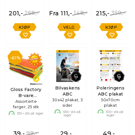
201,-
268,-
Fra 111,-
148,-
215,-
359,-
KJØP
VELG
KJØP
61%
Bilvaskens
Poleringens
Gloss Factory
ABC
ABC plakat
B-vare
30x42 plakat, 3
50x70cm
Mikrofiberkluter
Assorterte
sider
plakat
farger, 25 stk
100+
stk på
100+
stk på
100+
stk på lager
lager
lager
39,-
99,-
29,-
49,-