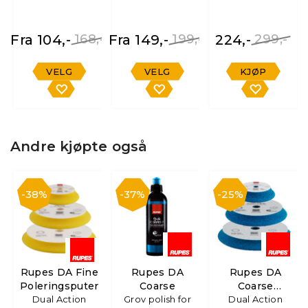
Fra 104,-
168,-
Fra 149,-
199,-
224,-
299,-
VELG
VELG
KJØP
Andre kjøpte også
38%
37%
25%
Rupes DA Fine
Rupes DA
Rupes DA
Poleringsputer
Coarse
Coarse
Dual Action
Grov polish for
Poleringsputer
Dual Action