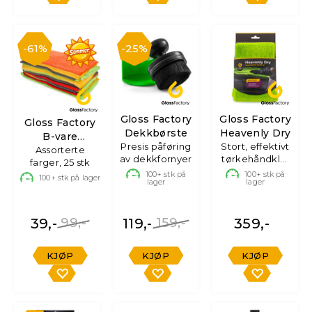
61%
25%
Gloss Factory
Gloss Factory
Gloss Factory
Dekkbørste
Heavenly Dry
B-vare
Presis påføring
Stort, effektivt
Mikrofiberkluter
Assorterte
av dekkfornyer
tørkehåndkle,
farger, 25 stk
70x90 cm
100+
stk på
100+
stk på
100+
stk på lager
lager
lager
39,-
99,-
119,-
159,-
359,-
KJØP
KJØP
KJØP