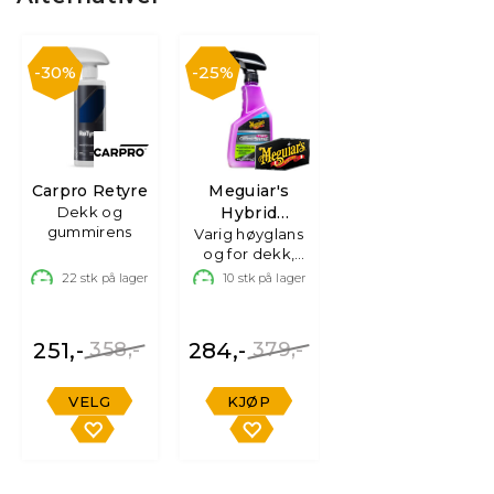
30%
25%
Carpro Retyre
Meguiar's
Dekk og
Hybrid
gummirens
Varig høyglans
Ceramic Tire
og for dekk,
Shine
473ml
22
stk på lager
10
stk på lager
251,-
358,-
284,-
379,-
VELG
KJØP