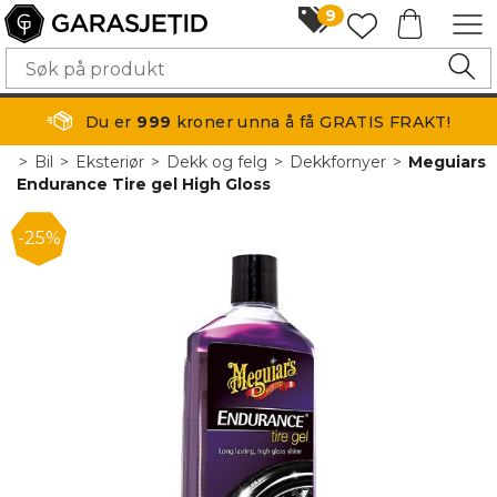
9
Du er
999
kroner unna å få GRATIS FRAKT!
>
Bil
>
Eksteriør
>
Dekk og felg
>
Dekkfornyer
>
Meguiars
Endurance Tire gel High Gloss
25%