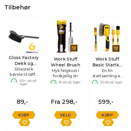
Tilbehør
Gloss Factory
Work Stuff
Work Stuff
Dekk og
Wheel Brush
Basic Startkit
Gummibørste
Slitesterk
Myk felgkost i
Børster
En fin
børste til tøffe
forskjellig str
startsamling av
overflater
100+
stk på
kvalitetsbørster
81
stk på lager
30
stk på lager
lager
89,-
Fra 298,-
599,-
KJØP
VELG
KJØP