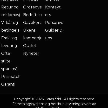
Retur og
Ordreoversikt
Kontakt
reklamasjon
Bedriftskunde
oss
Vilkår og
Gavekort
Personvern
betingelser
Ukens
Guider &
Frakt og
kampanje
tips
levering
Outlet
Ofte
Nyheter
stilte
spørsmål
Prismatch
Garanti
Copyright © 2026 Garasjetid - All rights reserved
Forretningssystem
og
nettbutikkløsning
levert av