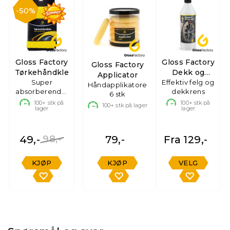
50%
Gloss Factory
Gloss Factory
Gloss Factory
Tørkehåndkle
Dekk og
Applicator
Super
Effektiv felg og
Felgrens
Håndapplikatorer,
absorberende,
dekkrens
6 stk
60x85cm
100+
stk på
100+
stk på
100+
stk på lager
lager
lager
49,-
98,-
79,-
Fra 129,-
KJØP
KJØP
VELG