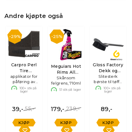
Andre kjøpte også
29%
25%
Carpro Perl
Gloss Factory
Meguiars Hot
Tire
Dekk og
Rims All
applikator for
applicator
Gummibørste
Slitesterk
Skånsom
Wheel
påføring av
børste til tøffe
felgrens, 710ml
Cleaner
dekkfornyer
overflater
100+
stk på
100+
stk på
51
stk på lager
lager
lager
39,-
55,-
179,-
239,-
89,-
KJØP
KJØP
KJØP