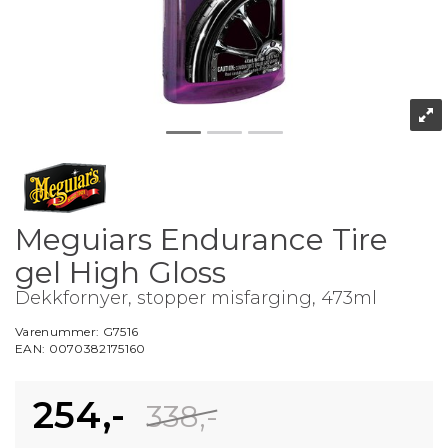
Meguiars Endurance Tire
gel High Gloss
Dekkfornyer, stopper misfarging, 473ml
Varenummer:
G7516
EAN:
0070382175160
254,-
338,-