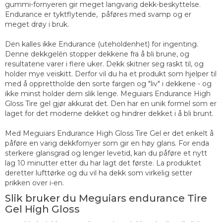
gummi-fornyeren gir meget langvarig dekk-beskyttelse.
Endurance er tyktflytende, påføres med svamp og er
meget drøy i bruk.
Den kalles ikke Endurance (uteholdenhet) for ingenting.
Denne dekkgelén stopper dekkene fra å bli brune, og
resultatene varer i flere uker. Dekk skitner seg raskt til, og
holder mye veiskitt. Derfor vil du ha et produkt som hjelper til
med å opprettholde den sorte fargen og "liv" i dekkene - og
ikke minst holder dem slik lenge. Meguiars Endurance High
Gloss Tire gel gjør akkurat det. Den har en unik formel som er
laget for det moderne dekket og hindrer dekket i å bli brunt.
Med Meguiars Endurance High Gloss Tire Gel er det enkelt å
påføre en varig dekkfornyer som gir en høy glans. For enda
sterkere glansgrad og lenger levetid, kan du påføre et nytt
lag 10 minutter etter du har lagt det første. La produktet
deretter lufttørke og du vil ha dekk som virkelig setter
prikken over i-en.
Slik bruker du Meguiars endurance Tire
Gel High Gloss