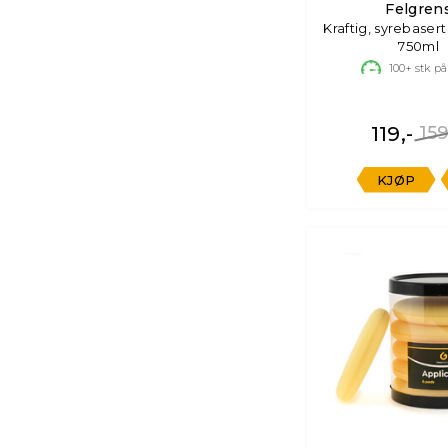
Felgren
Kraftig, syrebasert
750ml
100+
stk på
119,-
159
KJØP