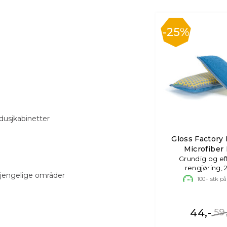
25%
 dusjkabinetter
Gloss Factory I
Microfiber
Grundig og ef
rengjøring, 
lgjengelige områder
100+
stk på
44,-
59