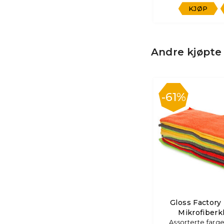
KJØP
Andre kjøpte
61%
Gloss Factory
Mikrofiberk
Assorterte farger