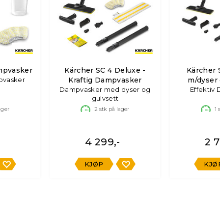
mpvasker
Kärcher SC 4 Deluxe -
Kärcher 
pvasker
Kraftig Dampvasker
m/dyser 
Dampvasker med dyser og
Effektiv
gulvsett
ager
2
stk på lager
1
s
4 299,-
2 7
KJØP
KJØ