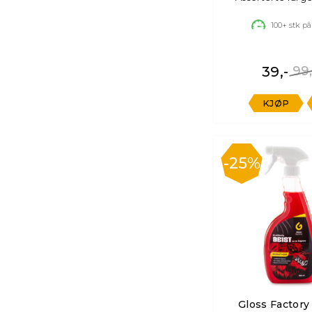
100+
stk på
39,-
99,
KJØP
25%
Gloss Factory