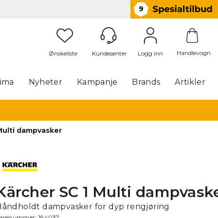
9
Handlevogn
Logg inn
lima
Nyheter
Kampanje
Brands
Artikler
Multi dampvasker
Kärcher SC 1 Multi dampvask
Håndholdt dampvasker for dyp rengjøring
arenummer:
194037