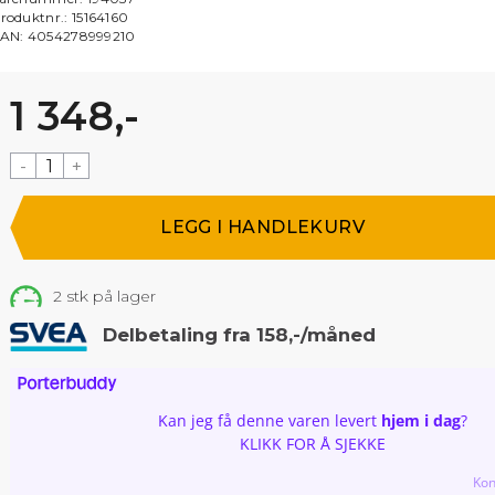
roduktnr.:
15164160
AN:
4054278999210
1 348,-
-
+
2
stk på lager
Delbetaling fra 158,-/måned
Kan jeg få denne varen levert
hjem i dag
?
KLIKK FOR Å SJEKKE
Kon