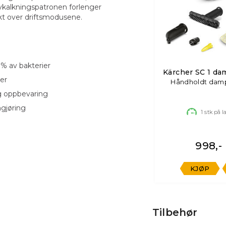
avkalkningspatronen forlenger
kt over driftsmodusene.
 % av bakterier
Kärcher SC 1 da
jer
Håndholdt dam
g oppbevaring
gjøring
1
stk på l
998,-
KJØP
Tilbehør