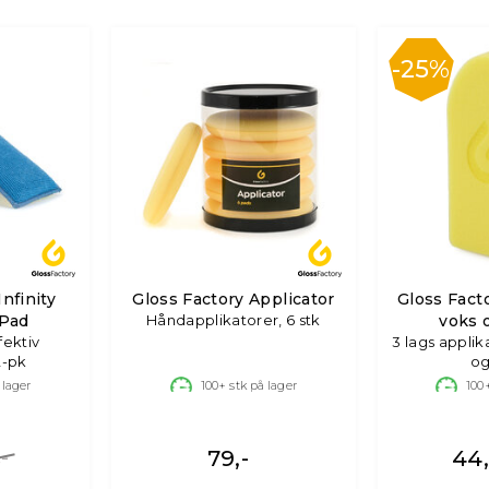
25%
nfinity
Gloss Factory Applicator
Gloss Fact
 Pad
Håndapplikatorer, 6 stk
voks 
fektiv
3 lags applik
2-pk
og
 lager
100+
stk på lager
100
,-
79,-
44,