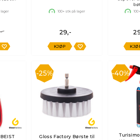
bøt
 lager
100+
stk på lager
100
-
29,-
29
KJØP
KJØ
25%
40%
Turisimo
 BEIST
Gloss Factory Børste til