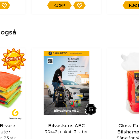
KJØP
KJØ
 også
 B-vare
Bilvaskens ABC
Gloss Fa
luter
30x42 plakat, 3 sider
Bilsham
, 25 stk
Såpe for 