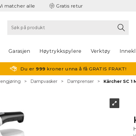
Vi matcher alle
Gratis retur
Garasjen
Høytrykkspylere
Verktøy
Innek
Du er
999
kroner unna å få GRATIS FRAKT!
rengjøring
>
Dampvasker
>
Damprenser
>
Kärcher SC 1 
V