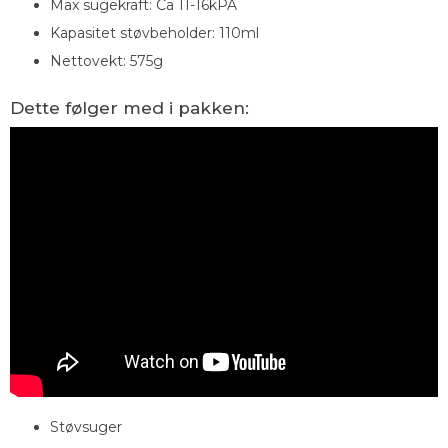
Max sugekraft: Ca 11-16kPA
Kapasitet støvbeholder: 110ml
Nettovekt: 575g
Dette følger med i pakken:
Støvsuger