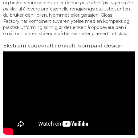
og brukervennlige design er denne
perfekte støvsugeren for
bil
klar til å levere profesjonelle rengjøringsresultater, enten
du bruker den i bilen, hjemmet eller garasjen. Gloss
Factory har kombinert suveren ytelse med en kompakt og
praktisk utforming som gjør det enkelt å oppbevare den i
små rom, enten stående på benken eller plassert i et skap.
Ekstrem sugekraft i enkelt, kompakt design