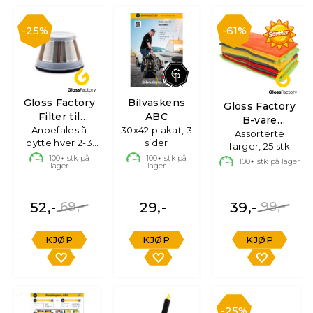
25%
61%
Gloss Factory
Bilvaskens
Gloss Factory
Filter til
ABC
B-vare
håndstøvsuger
Anbefales å
30x42 plakat, 3
Mikrofiberkluter
Assorterte
bytte hver 2-3
sider
farger, 25 stk
mnd
100+
stk på
100+
stk på
100+
stk på lager
lager
lager
52,-
69,-
29,-
39,-
99,-
KJØP
KJØP
KJØP
25%