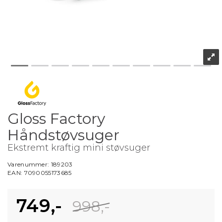
Gloss Factory
Håndstøvsuger
Ekstremt kraftig mini støvsuger
Varenummer:
189203
EAN:
7090055173685
749,-
998,-