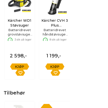
Kärcher WD1
Kärcher CVH 3
Støvsuger
Plus
Batteridrevet
håndstøvsuger
Batteridrevet
grovstøvsuger
håndstøvsuger
våt/tørr
m/ Ladestand
3
stk på lager
8
stk på lager
2 598,-
1 199,-
KJØP
KJØP
Tilbehør