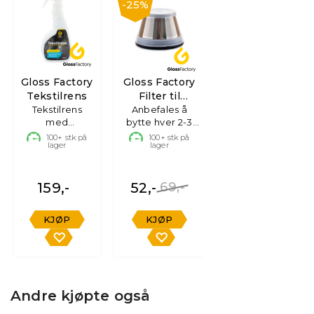
25%
Gloss Factory
Gloss Factory
Tekstilrens
Filter til
Tekstilrens
håndstøvsuger
Anbefales å
med
bytte hver 2-3
skumdyse,
mnd
100+
stk på
100+
stk på
lager
lager
500ml
159,-
52,-
69,-
KJØP
KJØP
Andre kjøpte også