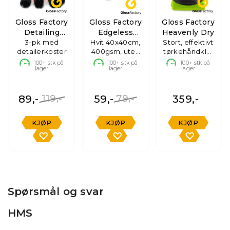
Gloss Factory
Gloss Factory
Gloss Factory
Detailing
Edgeless
Heavenly Dry
3-pk med
Brushes
Mikrofiberklut
Hvit 40x40cm,
Stort, effektivt
detailerkoster
400gsm, uten
tørkehåndkle,
søm
70x90 cm
100+
stk på
100+
stk på
100+
stk på
lager
lager
lager
89,-
119,-
59,-
79,-
359,-
KJØP
KJØP
KJØP
Spørsmål og svar
HMS