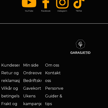
Kundeservice
Min side
Om oss
Retur og
Ordreoversikt
Kontakt
reklamasjon
Bedriftskunde
oss
Vilkår og
Gavekort
Personvern
betingelser
Ukens
Guider &
Frakt og
kampanje
tips