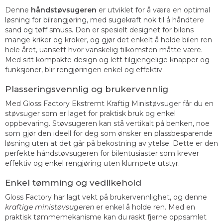
Denne
håndstøvsugeren
er utviklet for å være en optimal
løsning for bilrengjøring, med sugekraft nok til å håndtere
sand og tøff smuss. Den er spesielt designet for bilens
mange kriker og kroker, og gjør det enkelt å holde bilen ren
hele året, uansett hvor vanskelig tilkomsten måtte være.
Med sitt kompakte design og lett tilgjengelige knapper og
funksjoner, blir rengjøringen enkel og effektiv.
Plasseringsvennlig og brukervennlig
Med Gloss Factory Ekstremt Kraftig Ministøvsuger får du en
støvsuger som er laget for praktisk bruk og enkel
oppbevaring. Støvsugeren kan stå vertikalt på benken, noe
som gjør den ideell for deg som ønsker en plassbesparende
løsning uten at det går på bekostning av ytelse. Dette er den
perfekte håndstøvsugeren for bilentusiaster som krever
effektiv og enkel rengjøring uten klumpete utstyr.
Enkel tømming og vedlikehold
Gloss Factory har lagt vekt på brukervennlighet, og denne
kraftige ministøvsugeren
er enkel å holde ren. Med en
praktisk tømmemekanisme kan du raskt fjerne oppsamlet