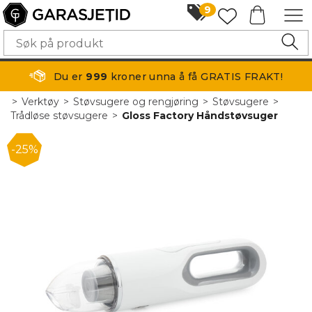
9
Du er
999
kroner unna å få GRATIS FRAKT!
>
Verktøy
>
Støvsugere og rengjøring
>
Støvsugere
>
Trådløse støvsugere
>
Gloss Factory Håndstøvsuger
25%