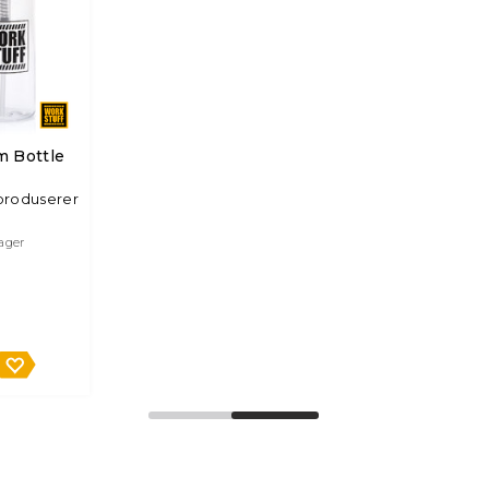
m Bottle
produserer
lager