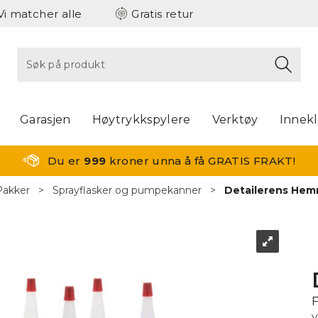
Vi matcher alle
Gratis retur
Garasjen
Høytrykkspylere
Verktøy
Innek
Du er
999
kroner unna å få GRATIS FRAKT!
Pakker
>
Sprayflasker og pumpekanner
>
Detailerens Hem
F
V