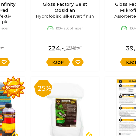
nfinity
Gloss Factory Beist
Gloss Fa
 Pad
Obsidian
Mikrof
fektiv
Hydrofobisk, silkesvart finish
Assorterte 
2-pk
 lager
100+
stk på lager
100
,-
224,-
298,-
39,
KJØP
KJØ
25%