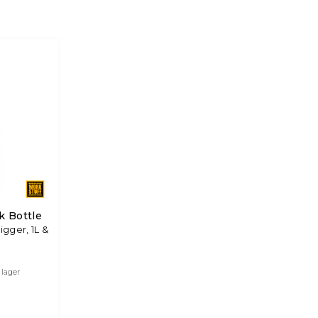
k Bottle
igger, 1L &
 lager