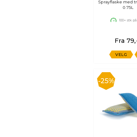
Sprayflaske med tr
0.75L
100+
stk på
Fra 79,
VELG
25%