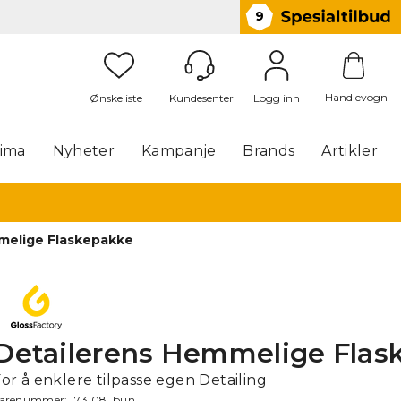
9
Handlevogn
Logg inn
lima
Nyheter
Kampanje
Brands
Artikler
melige Flaskepakke
Detailerens Hemmelige Flas
or å enklere tilpasse egen Detailing
arenummer:
173108_bun