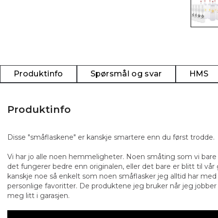
Produktinfo
Spørsmål og svar
HMS
Produktinfo
Disse "småflaskene" er kanskje smartere enn du først trodde.
Vi har jo alle noen hemmeligheter. Noen småting som vi bare
det fungerer bedre enn originalen, eller det bare er blitt til v
kanskje noe så enkelt som noen småflasker jeg alltid har me
25%
24%
personlige favoritter. De produktene jeg bruker når jeg jobber 
meg litt i garasjen.