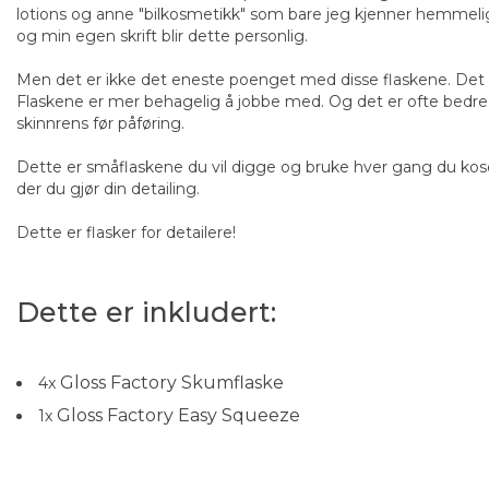
lotions og anne "bilkosmetikk" som bare jeg kjenner hemmeli
og min egen skrift blir dette personlig.
Men det er ikke det eneste poenget med disse flaskene. Det g
Flaskene er mer behagelig å jobbe med. Og det er ofte bedre
skinnrens før påføring.
Dette er småflaskene du vil digge og bruke hver gang du koser
der du gjør din detailing.
Dette er flasker for detailere!
Dette er inkludert:
Gloss Factory Skumflaske
4
x
Gloss Factory Easy Squeeze
1
x