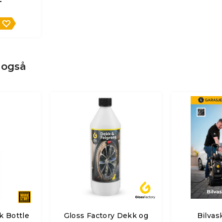
-
 også
k Bottle
Gloss Factory Dekk og
Bilva