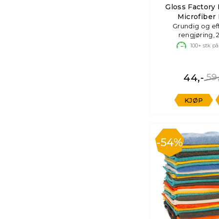
Gloss Factory I
Microfiber
Grundig og ef
rengjøring, 
100+
stk på
44,-
59
KJØP
54%