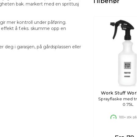
Tilbehør
gheten bak. markert med en sprittusj
ir mer kontroll under påføring.
 effekt å f.eks. skumme opp en
 deg i garasjen, på gårdsplassen eller
Work Stuff Wor
Sprayflaske med tr
0.75L
100+
stk på