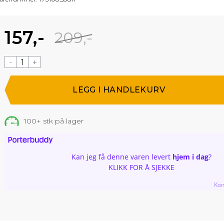
157,-
209,-
-
+
100+
stk på lager
Kan jeg få denne varen levert
hjem i dag
?
KLIKK FOR Å SJEKKE
Kon