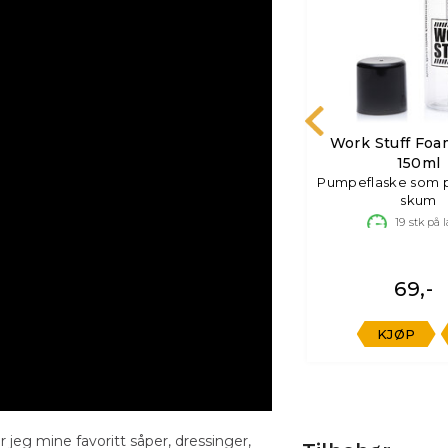
aske
Gloss Factory Easy
Work Stuff Foa
serer
Squeeze
150ml
Påføringsflasker,kan brukes til
Pumpeflaske som 
alt. 6pk
skum
100+
stk på lager
19
stk på 
74,-
98,-
69,-
KJØP
KJØP
eg mine favoritt såper, dressinger,