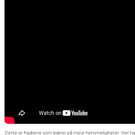
Gloss Factory
Gloss Factory Skumfl
Pumpekanne
Pumpeflaske som produ
skum, 150 ml.
Lavtrykkspumpe for presis
påføring
100+
stk på lager
100+
stk på lager
149,-
198,-
22,-
29,-
KJØP
KJØP
Dette er flaskene som bærer på mine hemmeligheter. Her har j