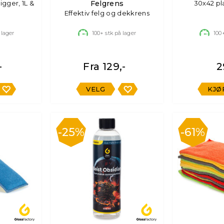
igger, 1L &
Felgrens
30x42 pla
Effektiv felg og dekkrens
 lager
100+
stk på lager
100
-
Fra 129,-
2
VELG
KJØ
25%
61%