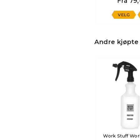
Fra 79,
VELG
Andre kjøpte
Work Stuff Wor