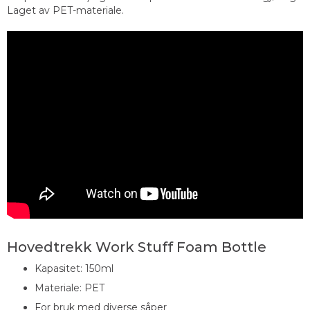
Laget av PET-materiale.
Hovedtrekk Work Stuff Foam Bottle
Kapasitet: 150ml
Materiale: PET
For bruk med diverse såper