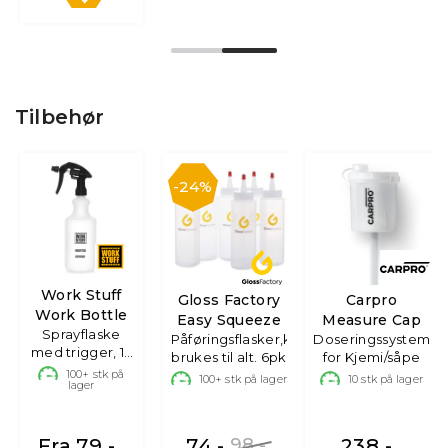
Tilbehør
24%
Work Stuff
Gloss Factory
Carpro
Work Bottle
Easy Squeeze
Measure Cap
Sprayflaske
Påføringsflasker,kan
Doseringssystem
med trigger, 1L
brukes til alt. 6pk
for Kjemi/såpe
& 0.75L
100+
stk på
100+
stk på lager
10
stk på lager
lager
Fra 79,-
74,-
98,-
238,-