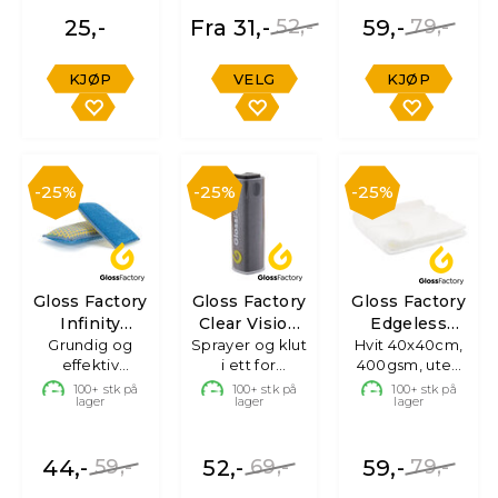
25,-
Fra 31,-
52,-
59,-
79,-
KJØP
VELG
KJØP
25%
25%
25%
Gloss Factory
Gloss Factory
Gloss Factory
Infinity
Clear Vision
Edgeless
Microfiber
Grundig og
Sprayer og klut
Inside Mist
Mikrofiberklut
Hvit 40x40cm,
effektiv
i ett for
400gsm, uten
Pad
rengjøring, 2-
skjermer
søm
100+
stk på
100+
stk på
100+
stk på
lager
lager
lager
pk
44,-
59,-
52,-
69,-
59,-
79,-