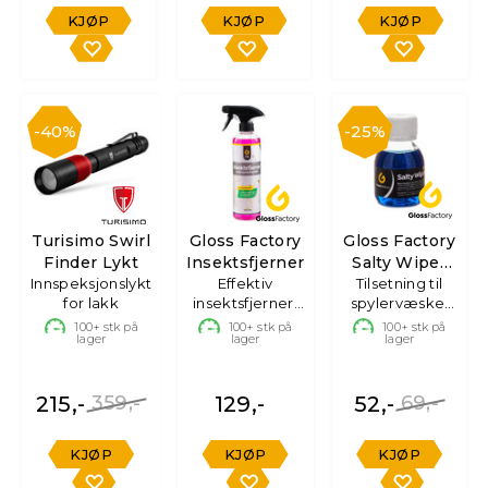
KJØP
KJØP
KJØP
40%
25%
Turisimo Swirl
Gloss Factory
Gloss Factory
Finder Lykt
Insektsfjerner
Salty Wiper
Innspeksjonslykt
Effektiv
Tilsetning til
Boost
for lakk
insektsfjerner,
spylervæske,
500ml
60ml
100+
stk på
100+
stk på
100+
stk på
lager
lager
lager
215,-
359,-
129,-
52,-
69,-
KJØP
KJØP
KJØP