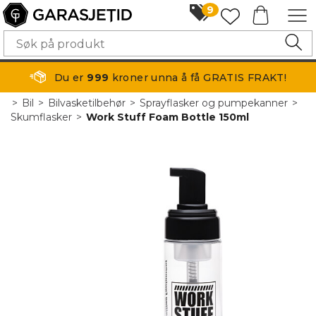
9
Du er
999
kroner unna å få GRATIS FRAKT!
>
Bil
>
Bilvasketilbehør
>
Sprayflasker og pumpekanner
>
Skumflasker
>
Work Stuff Foam Bottle 150ml