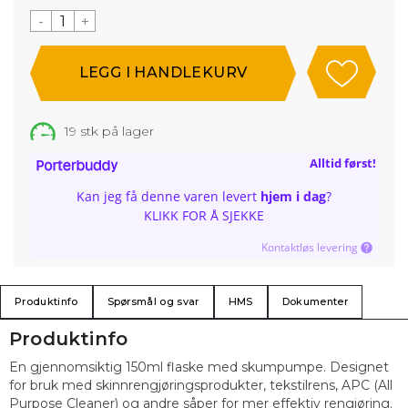
-
+
19
stk på lager
Alltid først!
Kan jeg få denne varen levert
hjem i dag
?
KLIKK FOR Å SJEKKE
Kontaktløs levering
Produktinfo
Spørsmål og svar
HMS
Dokumenter
Produktinfo
En gjennomsiktig 150ml flaske med skumpumpe. Designet
for bruk med skinnrengjøringsprodukter, tekstilrens, APC (All
Purpose Cleaner) og andre såper for mer effektiv rengjøring.