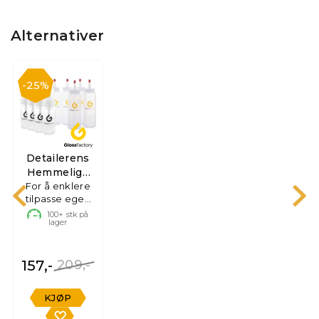
Alternativer
25%
Detailerens
Hemmelige
Flaskepakke
For å enklere
tilpasse egen
Detailing
100+
stk på
lager
157,-
209,-
KJØP