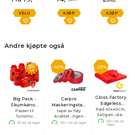
VELG
KJØP
KJØP
Andre kjøpte også
40%
25%
Gloss Factory
Big Pack -
Carpro
Edgeless
Skumkanon
Maskeringstape
Mikrofiberklut
Rød 40x40cm,
Passer til
flasker
tape av høy
1 stk
340gsm, uten
Turisimo
kvalitet, ingen
søm
skumkanon
limrester
100+
stk på
90
stk på lager
100+
stk på lager
lager