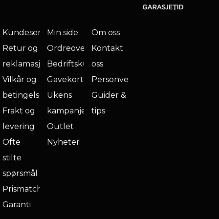
Kundeservice
Min side
Om oss
Retur og
Ordreoversikt
Kontakt
reklamasjon
Bedriftskunde
oss
Vilkår og
Gavekort
Personvern
betingelser
Ukens
Guider &
Frakt og
kampanje
tips
levering
Outlet
Ofte
Nyheter
stilte
spørsmål
Prismatch
Garanti