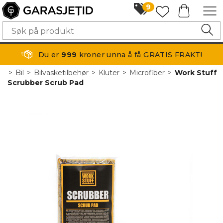
9
Du er
999
kroner unna å få GRATIS FRAKT!
>
Bil
>
Bilvasketilbehør
>
Kluter
>
Microfiber
>
Work Stuff
Scrubber Scrub Pad