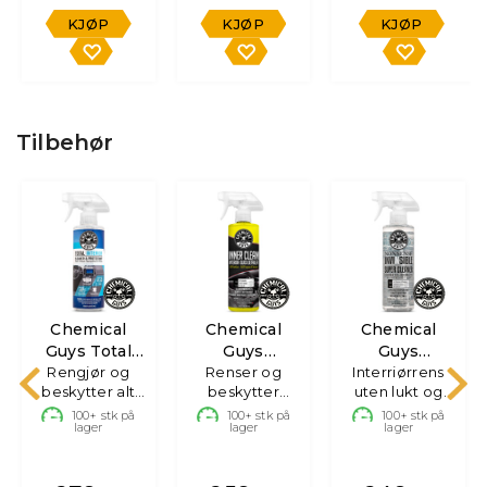
KJØP
KJØP
KJØP
Tilbehør
Chemical
Chemical
Chemical
Guys Total
Guys
Guys
Rengjør og
Interior
InnerClean
Renser og
Interriørrens
Nonsense
beskytter alt
beskytter
uten lukt og
interiør,
interiør
farge
100+
stk på
100+
stk på
100+
stk på
lager
lager
lager