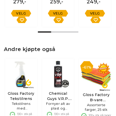
279,-
259,-
249,-
VELG
VELG
VELG
Andre kjøpte også
61%
Gloss Factory
Chemical
Gloss Factory
Tekstilrens
Guys V.R.P.
B-vare
Tekstilrens
Fornyer alt av
Dressing
Mikrofiberkluter
Assorterte
med
plast og
farger, 25 stk
skumdyse,
gummi, 473ml
100+
stk på
100+
stk på
100+
stk på lager