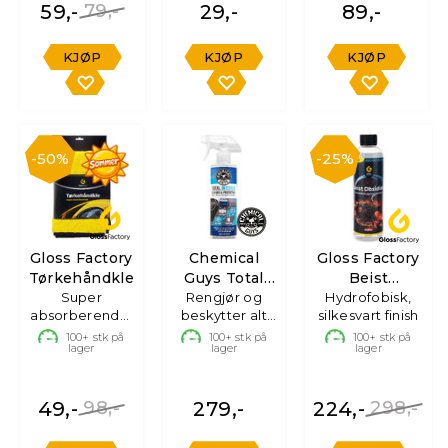
59,-
79,-
29,-
89,-
KJØP
KJØP
KJØP
50%
25%
Gloss Factory
Chemical
Gloss Factory
Tørkehåndkle
Guys Total
Beist
Super
Rengjør og
Interior
Hydrofobisk,
Obsidian
absorberende,
beskytter alt
silkesvart finish
60x85cm
interiør,
100+
stk på
100+
stk på
100+
stk på
lager
lager
lager
49,-
98,-
279,-
224,-
298,-