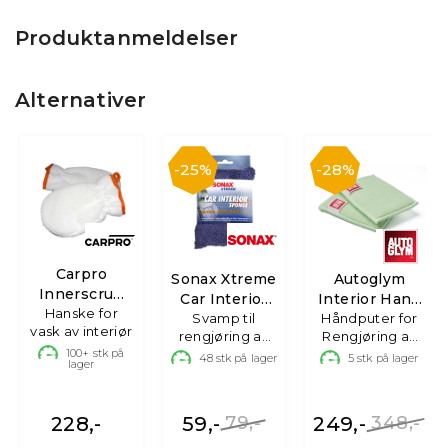
Produktanmeldelser
Alternativer
25%
28%
Carpro
Sonax Xtreme
Autoglym
Innerscrub
Car Interior
Interior Hand
Hanske for
Glove
Svamp til
Sponge
Håndputer for
Pads 2 pk.
vask av interiør
rengjøring av
Rengjøring av
100+
stk på
interiør
Interiør
48
stk på lager
5
stk på lager
lager
228,-
59,-
79,-
249,-
348,-