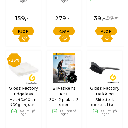
lager
lager
500ml
159,-
279,-
39,-
99,-
KJØP
KJØP
KJØP
25%
Gloss Factory
Bilvaskens
Gloss Factory
Edgeless
ABC
Dekk og
Mikrofiberklut
Hvit 40x40cm,
30x42 plakat, 3
Gummibørste
Slitesterk
400gsm, uten
sider
børste til tøffe
søm
overflater
100+
stk på
100+
stk på
100+
stk på
lager
lager
lager