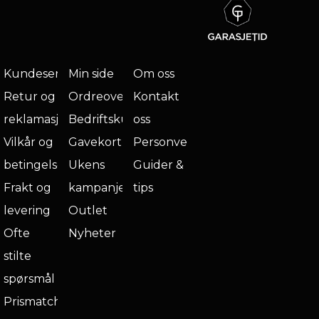
Kundeservice
Min side
Om oss
Retur og
Ordreoversikt
Kontakt
reklamasjon
Bedriftskunde
oss
Vilkår og
Gavekort
Personvern
betingelser
Ukens
Guider &
Frakt og
kampanje
tips
levering
Outlet
Ofte
Nyheter
stilte
spørsmål
Prismatch