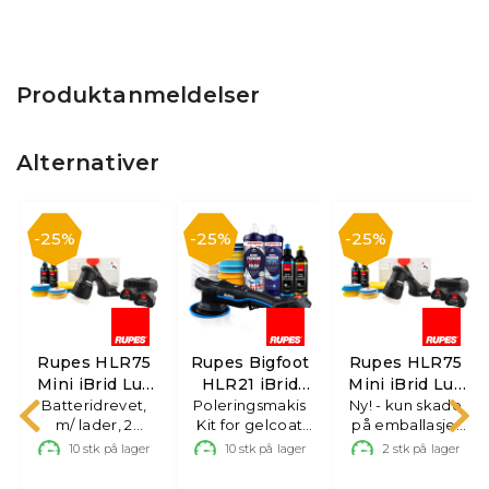
Produktanmeldelser
Alternativer
25%
25%
25%
Rupes HLR75
Rupes Bigfoot
Rupes HLR75
Mini iBrid Lux
HLR21 iBrid
Mini iBrid Lux
Batteridrevet,
Kit
Poleringsmakis
Marine
Ny! - kun skade
Kit
n
.
m/ lader, 2
Kit for gelcoat
på emballasje,
batterier ++
Large
B-vare
10
stk på lager
10
stk på lager
2
stk på lager