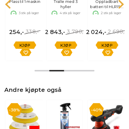
poleringsmaskin
Plass til 1 maskin
detailervogn
Tralle med 3
Oppladbart
5
hyller
batteri til HLR15 &
HLR21
3
stk på lager
4
stk på lager
2
stk på lager
r
254,-
338,-
2 843,-
3 790,-
2 024,-
2 698,-
,-
KJØP
KJØP
KJØP
Andre kjøpte også
38%
40%