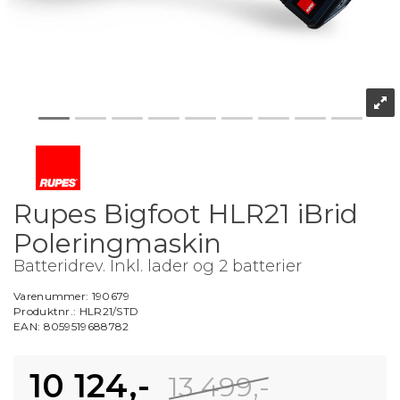
Rupes Bigfoot HLR21 iBrid
Poleringmaskin
Batteridrev. Inkl. lader og 2 batterier
Varenummer:
190679
Produktnr.:
HLR21/STD
EAN:
8059519688782
10 124,-
13 499,-