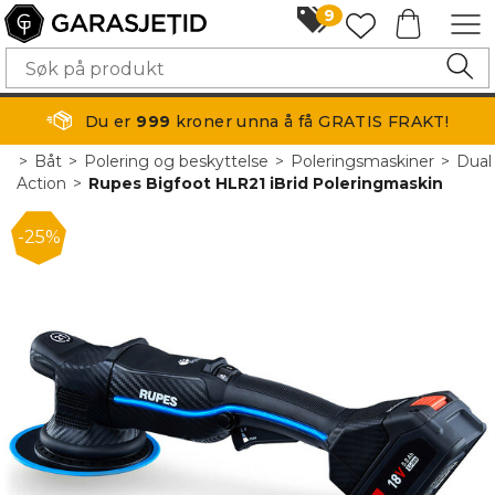
9
Du er
999
kroner unna å få GRATIS FRAKT!
>
Båt
>
Polering og beskyttelse
>
Poleringsmaskiner
>
Dual
Action
>
Rupes Bigfoot HLR21 iBrid Poleringmaskin
25%