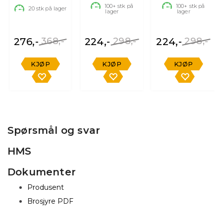
stk
riper, 1 stk
stk
100+
stk på
100+
stk på
20
stk på lager
lager
lager
276,-
368,-
224,-
298,-
224,-
298,-
KJØP
KJØP
KJØP
Spørsmål og svar
HMS
Dokumenter
Produsent
Brosjyre PDF