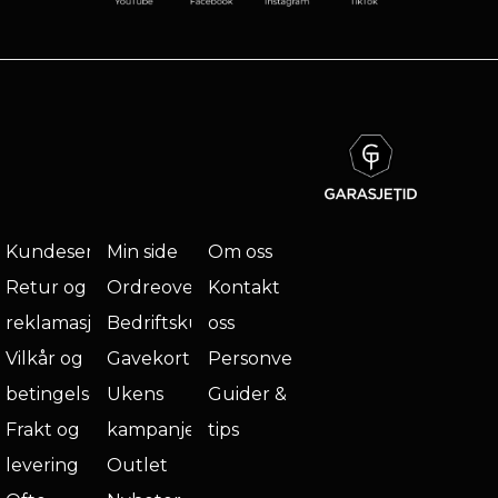
Kundeservice
Min side
Om oss
Retur og
Ordreoversikt
Kontakt
reklamasjon
Bedriftskunde
oss
Vilkår og
Gavekort
Personvern
betingelser
Ukens
Guider &
Frakt og
kampanje
tips
levering
Outlet