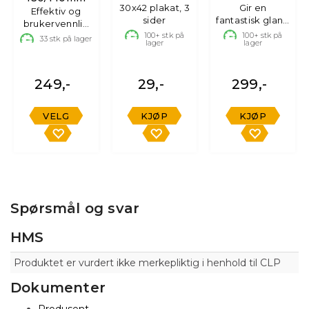
30x42 plakat, 3
Shine
Gir en
Effektiv og
sider
fantastisk glans!
Quickdetailer
brukervennlig
500ml
poleringsputer
100+
stk på
100+
stk på
33
stk på lager
lager
lager
249,-
29,-
299,-
VELG
KJØP
KJØP
Spørsmål og svar
HMS
Produktet er vurdert ikke merkepliktig i henhold til CLP
Dokumenter
Produsent