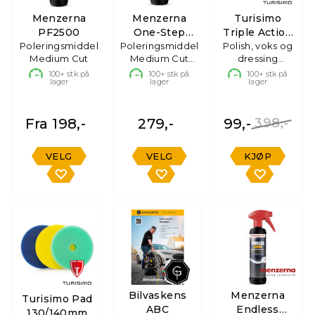
Menzerna
Menzerna
Turisimo
PF2500
One-Step
Triple Action
Poleringsmiddel
Poleringsmiddel
Polish 3 in
Polish, voks og
Applicator
Medium Cut
Medium Cut
dressing
one
m/voks
applikator kit
100+
stk på
100+
stk på
100+
stk på
lager
lager
lager
Fra 198,-
279,-
99,-
398,-
VELG
VELG
KJØP
Bilvaskens
Menzerna
Turisimo Pad
ABC
Endless
130/140mm