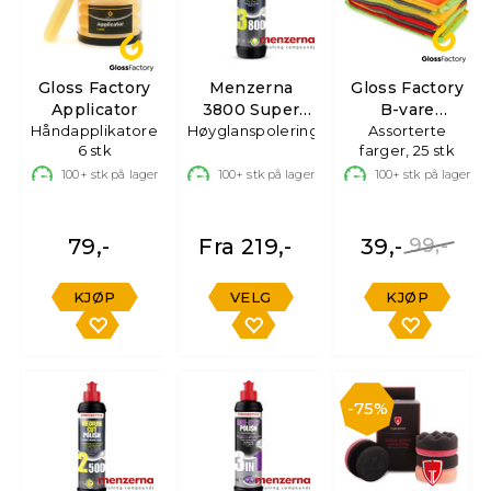
Gloss Factory
Menzerna
Gloss Factory
Applicator
3800 Super
B-vare
Håndapplikatorer,
Høyglanspoleringsmiddel
Finish Plus
Mikrofiberkluter
Assorterte
6 stk
farger, 25 stk
100+
stk på lager
100+
stk på lager
100+
stk på lager
79,-
Fra 219,-
39,-
99,-
KJØP
VELG
KJØP
75%