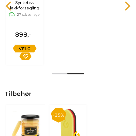
Syntetisk
d
lakkforsegling
27
stk på lager
898,-
-
VELG
Tilbehør
25%