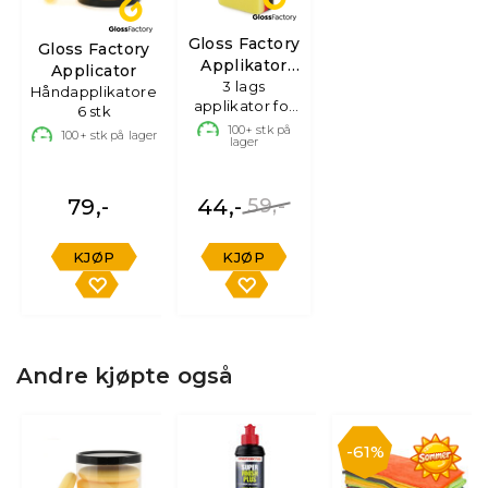
Gloss Factory
Gloss Factory
Applikator
Applicator
voks og
3 lags
Håndapplikatorer,
applikator for
polish
6 stk
polering og
100+
stk på
100+
stk på lager
lager
voks
79,-
44,-
59,-
KJØP
KJØP
Andre kjøpte også
61%