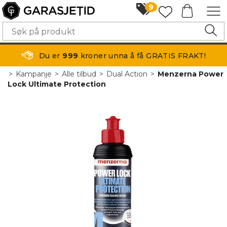
9
Du er
999
kroner unna å få GRATIS FRAKT!
>
Kampanje
>
Alle tilbud
>
Dual Action
>
Menzerna Power
Lock Ultimate Protection