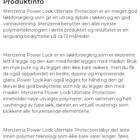
Produktinfo
Menzerna Power Lock Ultimate Protection er en meget god
lakkforsegling som gir en utrolig dybde i lakken og en god
vannavrenning. Menzerna benytter den aller nyeste
polymerteknologien i dette produktet og resultatet er en
langvarig beskyttelse på ca 12 måneder.
Menzerna Power Lock er en lakkforsegling som er ekstremt
lett å legge og den kan med fordel legges med maskin. Bruk
en myk pute og du legger den ikke bare raskere, men du får
da også opparbeidet en bedre, dypere og imponerende
glans. Power Lock kan også legges for hånd og den gir
likevel like god beskyttelse som når du legger den med
maskin. Menzerna Power Lock Ultimate Protection
inneholder nøye utvalgte polymerer, som sammen og helt
uavhengig av type lakk, danner en virtuell «rustning» som
blokkere alle forurensende elementene.
Menzerna Power Lock Ultimate Protection tilbyr det siste
innen polymer teknologi som ikke bare varer lenger, føles