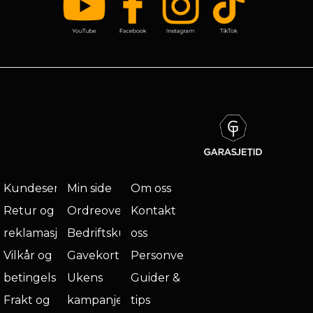
Kundeservice
Min side
Om oss
Retur og
Ordreoversikt
Kontakt
reklamasjon
Bedriftskunde
oss
Vilkår og
Gavekort
Personvern
betingelser
Ukens
Guider &
Frakt og
kampanje
tips