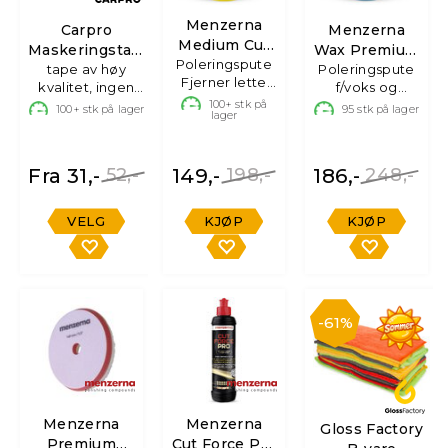
Menzerna
Carpro
Menzerna
Medium Cut
Maskeringstape
Wax Premium
Poleringspute
Standard
tape av høy
1 stk
Poleringspute
Pad
Fjerner lette
130/150mm
kvalitet, ingen
f/voks og
130/150mm
riper, 1 stk
limrester
100+
stk på
forsegling, 1stk
100+
stk på lager
95
stk på lager
lager
Fra 31,-
52,-
149,-
198,-
186,-
248,-
VELG
KJØP
KJØP
61%
Menzerna
Menzerna
Gloss Factory
Premium
Cut Force Pro