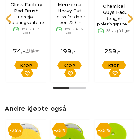
Gloss Factory
Menzerna
Chemical
Pad Brush
Heavy Cut
Guys Pad
Rengjør
Polish for dype
Compound
Cleaner
Rengjør
poleringsputene
riper, 250 ml
400
poleringsputen,
100+
stk på
100+
stk på
473ml
35
stk på lager
lager
lager
74,-
98,-
199,-
259,-
KJØP
KJØP
KJØP
Andre kjøpte også
25%
25%
25%