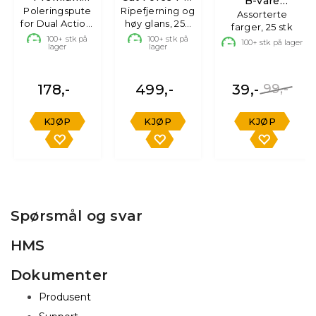
B-vare
Poleringspute
Wool Pad
Ripefjerning og
Polish
Mikrofiberkluter
Assorterte
for Dual Action,
høy glans, 250
125/140mm
farger, 25 stk
1 stk
ml
100+
stk på
100+
stk på
100+
stk på lager
lager
lager
178,-
499,-
39,-
99,-
KJØP
KJØP
KJØP
Spørsmål og svar
HMS
Dokumenter
Produsent