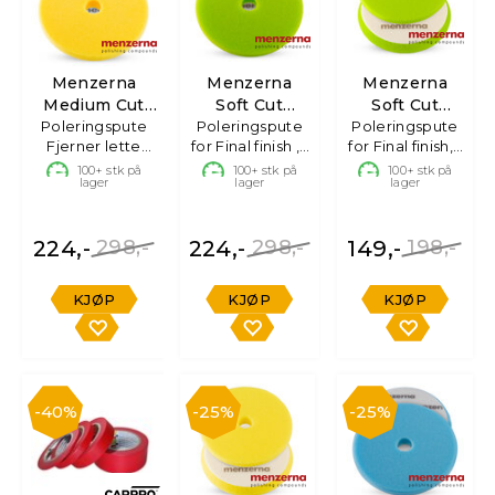
Menzerna
Menzerna
Menzerna
Medium Cut
Soft Cut
Soft Cut
Poleringspute
Premium
Premium Pad
Poleringspute
Poleringspute
Standard
Fjerner lette
for Final finish , 1
for Final finish, 1
Pad130/150mm
130/150mm
130/150mm
riper, 1 stk
stk
stk
100+
stk på
100+
stk på
100+
stk på
lager
lager
lager
224,-
298,-
224,-
298,-
149,-
198,-
KJØP
KJØP
KJØP
40%
25%
25%