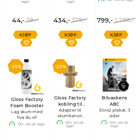
lager
lager
44,-
59,-
434,-
579,-
799,-
1 298,-
KJØP
KJØP
KJØP
25%
25%
Gloss Factory
Bilvaskens
Gloss Factory
kobling til
ABC
Foam Booster
Adapter til
AVA
30x42 plakat, 3
Lag skum med
skumkanon
sider
hva du vil!
mot pistol
100+
stk på
100+
stk på
100+
stk på lager
lager
lager