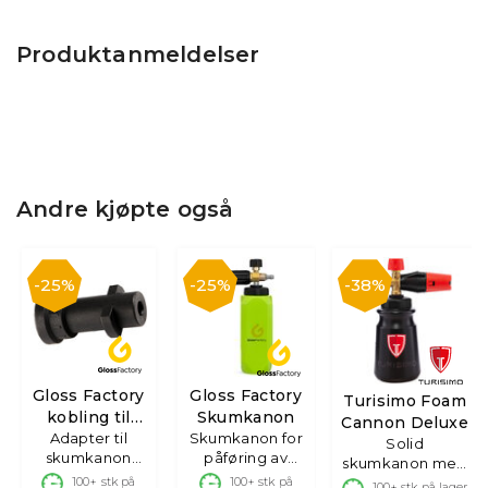
Produktanmeldelser
Andre kjøpte også
25%
25%
38%
Gloss Factory
Gloss Factory
Turisimo Foam
kobling til
Skumkanon
Cannon Deluxe
Adapter til
Kärcher
Skumkanon for
Solid
skumkanon
påføring av
skumkanon med
mot pistol
skumsåper
100+
stk på
100+
stk på
2 veis justering
100+
stk på lager