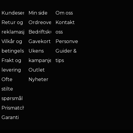
Kundeservice
Min side
Om oss
Retur og
Ordreoversikt
Kontakt
reklamasjon
Bedriftskunde
oss
Vilkår og
Gavekort
Personvern
betingelser
Ukens
Guider &
Frakt og
kampanje
tips
levering
Outlet
Ofte
Nyheter
stilte
spørsmål
Prismatch
Garanti