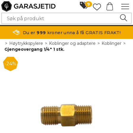
9
Du er
999
kroner unna å få GRATIS FRAKT!
>
Høytrykkspylere
>
Koblinger og adaptere
>
Koblinger
>
Gjengeovergang 1/4" 1 stk.
24%