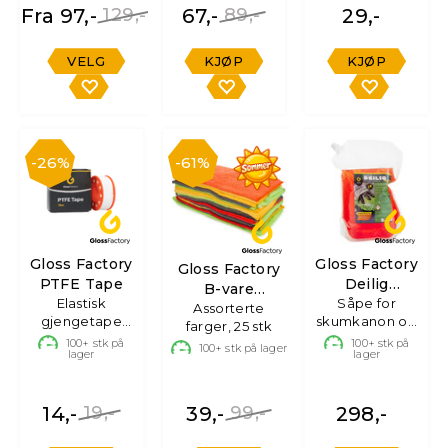
Fra 97,-
129,-
67,-
89,-
29,-
VELG
KJØP
KJØP
26%
61%
Gloss Factory
Gloss Factory
Gloss Factory
PTFE Tape
Deilig
B-vare
Elastisk
Bilshampo
Såpe for
Mikrofiberkluter
Assorterte
gjengetape
skumkanon og
m/balsam
farger, 25 stk
18mm x 15m
bøtte, 3L
100+
stk på
100+
stk på
100+
stk på lager
lager
lager
14,-
19,-
39,-
99,-
298,-