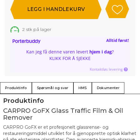
2
stk på lager
Alltid først!
Kan jeg få denne varen levert
hjem i dag
?
KLIKK FOR Å SJEKKE
Kontaktløs levering
Produktinfo
Spørsmål og svar
HMS
Dokumenter
Produktinfo
CARPRO GoFX Glass Traffic Film & Oil
Remover
CARPRO GoFX er et profesjonelt glassrense- og
restaureringsmiddel utviklet for å gjenopprette optisk klarhet
på alle eksteriøre glassflater. Den avanserte kjemisk-abrasive