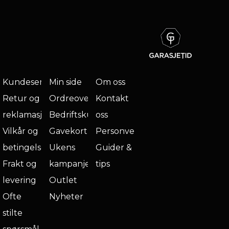
Kundeservice
Min side
Om oss
Retur og
Ordreoversikt
Kontakt
reklamasjon
Bedriftskunde
oss
Vilkår og
Gavekort
Personvern
betingelser
Ukens
Guider &
Frakt og
kampanje
tips
levering
Outlet
Ofte
Nyheter
stilte