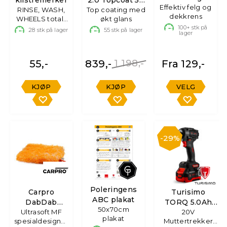
klistremerker
2.0 Topcoat 50
Effektiv felg og
Felgrens
RINSE, WASH,
Top coating med
ml
dekkrens
WHEELS totalt
økt glans
3 stk
100+
stk på
28
stk på lager
55
stk på lager
lager
55,-
839,-
1 198,-
Fra 129,-
KJØP
KJØP
VELG
29%
Poleringens
Carpro
Turisimo
ABC plakat
DabDab
TORQ 5.0Ah
50x70cm
Vaskehanske
Ultrasoft MF
20V
20V
plakat
spesialdesignet
Muttertrekker