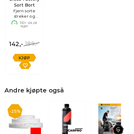
Sort Bort
Fjern sorte
streker og
rennemerker,
100+
stk på
lager
1L
142,-
189,-
KJØP
Andre kjøpte også
25%