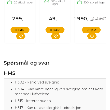
vaskehanske
100+
stk på
m/batteri og
20
stk på lager
100+
stk på lager
lager
lader
299,-
49,-
1 990,-
2 789,-
KJØP
KJØP
KJØP
Spørsmål og svar
HMS
H302 - Farlig ved svelging
H304 - Kan være dødelig ved svelging om det kom
mer ned i luftveiene
H315 - Irriterer huden
H317 - Kan utløse allergisk hudreaksjon