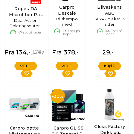
Carpro
Bilvaskens
Rupes DA
Descale
ABC
Microfiber Pad
Bilshampo
30x42 plakat, 3
Dual Action
UltraFine
med
sider
Poleringsputer i
Waterspot
microfiber
100+
stk på
100+
stk på
67
stk på lager
lager
lager
Remover
Fra 134,-
178,-
Fra 378,-
29,-
VELG
VELG
KJØP
30%
Gloss Factory
Carpro bøtte
Carpro GLISS
Dekk og