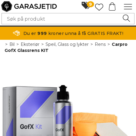
9
Du er
999
kroner unna å få GRATIS FRAKT!
>
Bil
>
Eksteriør
>
Speil, Glass og lykter
>
Rens
>
Carpro
GofX Glassrens KIT