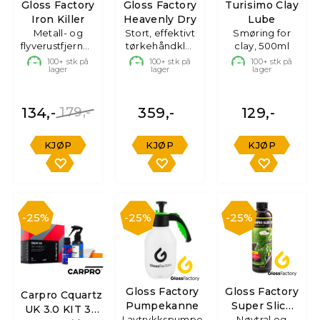
Gloss Factory
Gloss Factory
Turisimo Clay
Iron Killer
Heavenly Dry
Lube
Metall- og
Stort, effektivt
Smøring for
flyverustfjerner,
tørkehåndkle,
clay, 500ml
500ml
70x90 cm
100+
stk på
100+
stk på
100+
stk på
lager
lager
lager
134,-
179,-
359,-
129,-
KJØP
KJØP
KJØP
25%
25%
25%
Gloss Factory
Gloss Factory
Carpro Cquartz
Pumpekanne
Super Slick
UK 3.0 KIT 30
Lavtrykkspumpe
Nøytral og
Soap