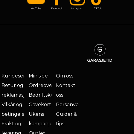
Kundeservice
Min side
Om oss
Retur og
Ordreoversikt
Kontakt
reklamasjon
Bedriftskunde
oss
Vilkår og
Gavekort
Personvern
betingelser
Ukens
Guider &
Frakt og
kampanje
tips
levering
Outlet