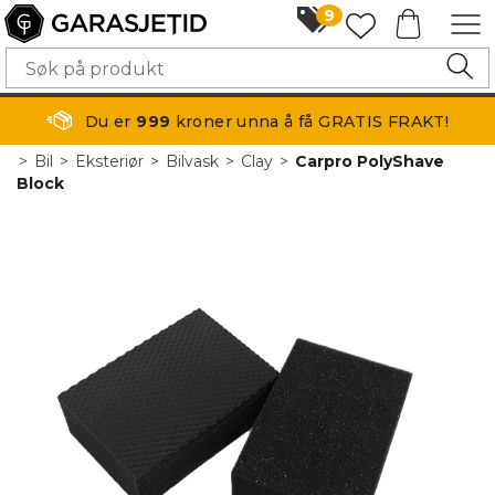
9
Du er
999
kroner unna å få GRATIS FRAKT!
>
Bil
>
Eksteriør
>
Bilvask
>
Clay
>
Carpro PolyShave
Block