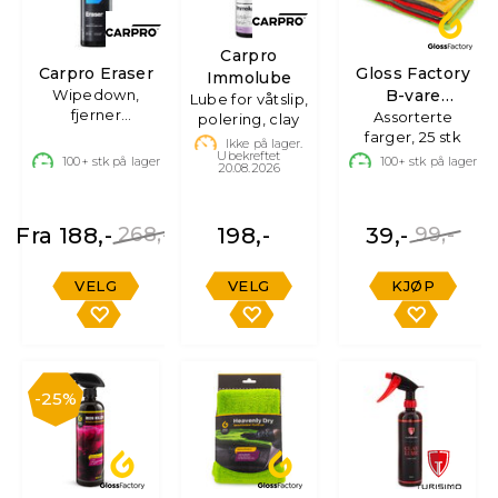
Carpro
Carpro Eraser
Gloss Factory
Immolube
Wipedown,
B-vare
Lube for våtslip,
fjerner
Mikrofiberkluter
Assorterte
polering, clay
polishrester
farger, 25 stk
Ikke på lager.
Ubekreftet
100+
stk på lager
100+
stk på lager
20.08.2026
Fra 188,-
268,-
198,-
39,-
99,-
VELG
VELG
KJØP
25%