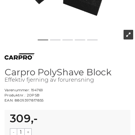
Carpro PolyShave Block
Effektiv fjerning av forurensning
Varenummer:
194769
Produktnr.:
20PSB
EAN:
8809397817855
309,-
-
+