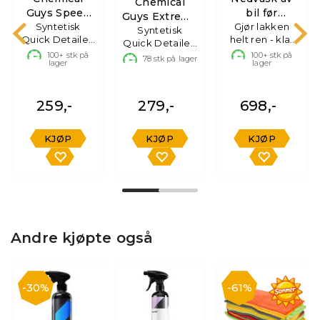
Chemical
Guys Speed
bil før
Guys Extreme
Wipe Quick
Syntetisk
Gjør lakken
polering
Slick Streak
Syntetisk
Quick Detailer,
helt ren - klar
Detailer
Quick Detailer,
QD
473ml
for polering
100+
stk på
473ml
100+
stk på
78
stk på lager
lager
lager
259,-
279,-
698,-
KJØP
KJØP
KJØP
Andre kjøpte også
30%
61%