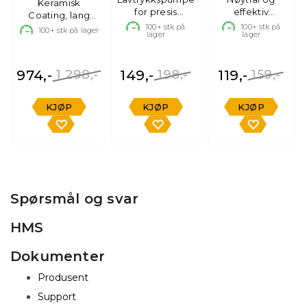
Keramisk
ml
for presis
effektiv
Coating, lang
påføring
bilshampoo,
holdbarhet
100+
stk på
100+
stk på
100+
stk på lager
lager
lager
500ml
974,-
1 298,-
149,-
198,-
119,-
159,-
KJØP
KJØP
KJØP
Spørsmål og svar
HMS
Dokumenter
Produsent
Support