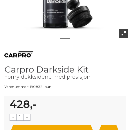
Carpro Darkside Kit
Forny dekksidene med presisjon
Varenummer:
190832_bun
428,-
-
+