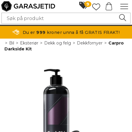
9
Du er
999
kroner unna å få GRATIS FRAKT!
>
Bil
>
Eksteriør
>
Dekk og felg
>
Dekkfornyer
>
Carpro
Darkside Kit