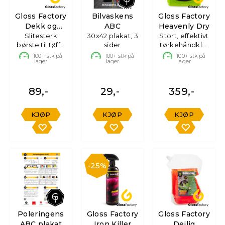
Gloss Factory
Bilvaskens
Gloss Factory
Dekk og
ABC
Heavenly Dry
Gummibørste
Slitesterk
30x42 plakat, 3
Stort, effektivt
børste til tøffe
sider
tørkehåndkle,
overflater
70x90 cm
100+
stk på
100+
stk på
100+
stk på
lager
lager
lager
89,-
29,-
359,-
KJØP
KJØP
KJØP
25%
Poleringens
Gloss Factory
Gloss Factory
ABC plakat
Iron Killer
Deilig