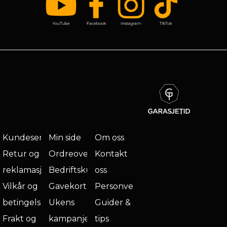
Kundeservice
Min side
Om oss
Retur og
Ordreoversikt
Kontakt
reklamasjon
Bedriftskunde
oss
Vilkår og
Gavekort
Personvern
betingelser
Ukens
Guider &
Frakt og
kampanje
tips