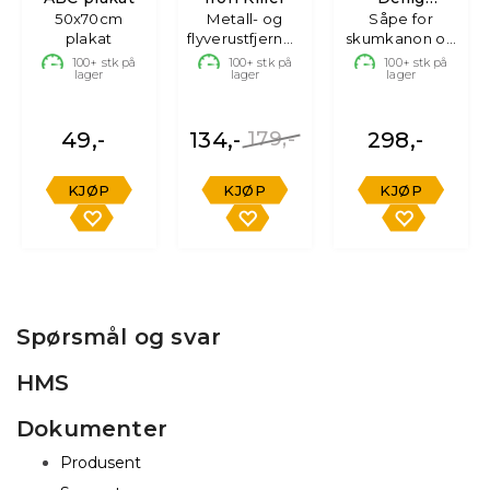
50x70cm
Metall- og
Bilshampo
Såpe for
plakat
flyverustfjerner,
skumkanon og
m/balsam
500ml
bøtte, 3L
100+
stk på
100+
stk på
100+
stk på
lager
lager
lager
49,-
134,-
179,-
298,-
KJØP
KJØP
KJØP
Spørsmål og svar
HMS
Dokumenter
Produsent