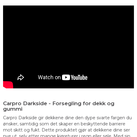
Carpro Darkside - Forsegling for dekk og
gummi
Carpro Darkside gir dekkene dine den dype svarte fargen du
ønsker, samtidig som det skaper en beskyttende barriere
mot skitt og fukt. Dette produktet gjør at dekkene dine ser
nye ut, selv etter mange kjøreturer i regn eller søle. Med sin