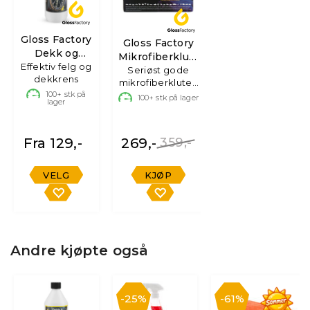
Gloss Factory
Gloss Factory
Dekk og
Mikrofiberkluter
Effektiv felg og
Felgrens
Seriøst gode
Box
dekkrens
mikrofiberkluter,
100+
stk på
40 pack!
100+
stk på lager
lager
Fra 129,-
269,-
359,-
VELG
KJØP
Andre kjøpte også
25%
61%