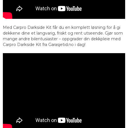
Med Carpro Darkside Kit får du en komplett løsning for å gi
dekkene dine et langvarig, friskt og rent utseende. Gjør som
mange andre bilentusiaster – oppgrader din dekkpleie med
Carpro Darkside Kit fra Garasjetid.no i dag!