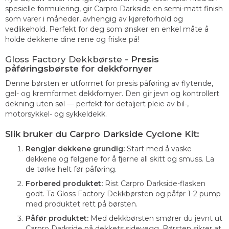
spesielle formulering, gir Carpro Darkside en semi-matt finish
som varer i måneder, avhengig av kjøreforhold og
vedlikehold. Perfekt for deg som ønsker en enkel måte å
holde dekkene dine rene og friske på!
Gloss Factory Dekkbørste
- Presis
påføringsbørste for dekkfornyer
Denne børsten er utformet for presis påføring av flytende,
gel- og kremformet dekkfornyer. Den gir jevn og kontrollert
dekning uten søl — perfekt for detaljert pleie av bil-,
motorsykkel- og sykkeldekk.
Slik bruker du Carpro Darkside Cyclone Kit:
Rengjør dekkene grundig:
Start med å vaske
dekkene og felgene for å fjerne all skitt og smuss. La
de tørke helt før påføring.
Forbered produktet:
Rist Carpro Darkside-flasken
godt. Ta Gloss Factory Dekkbørsten og påfør 1-2 pump
med produktet rett på børsten.
Påfør produktet:
Med dekkbørsten smører du jevnt ut
Carpro Darkside på dekkets sidevegg. Børsten sikrer at