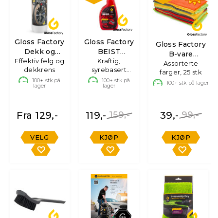
Gloss Factory
Gloss Factory
Gloss Factory
Dekk og
BEIST
B-vare
Effektiv felg og
Felgrens
Felgrens
Kraftig,
Mikrofiberkluter
Assorterte
dekkrens
syrebasert
farger, 25 stk
felgrens -
100+
stk på
100+
stk på
100+
stk på lager
lager
lager
750ml
Fra 129,-
119,-
159,-
39,-
99,-
VELG
KJØP
KJØP