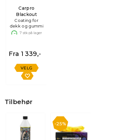
Carpro
Blackout
Coating for
dekk og gummi
7
stk på lager
Fra 1 339,-
VELG
Tilbehør
25%