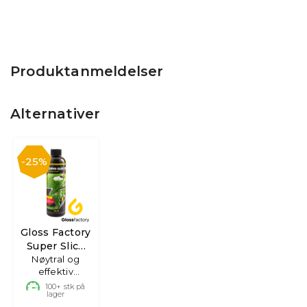
Produktanmeldelser
Alternativer
25%
Gloss Factory
Super Slick
Nøytral og
Soap
effektiv
bilshampoo,
100+
stk på
lager
500ml