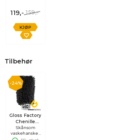
119,-
159,-
KJØP
Tilbehør
24%
Gloss Factory
Chenille
Wash Mitt
Skånsom
vaskehanske i
mikrofiber
100+
stk på