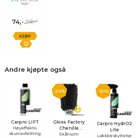
lager
74,-
98,-
KJØP
Andre kjøpte også
24%
30%
Carpro LIFT
Gloss Factory
Carpro HydrO2
Høyeffektiv
Chenille
Lite
skumavfettting
Wash Mitt
Skånsom
Lakkbeskyttelse