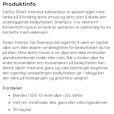
Produktinfo
CarPro Reset Intensive bilshampoo er spesielt laget med
tanke på å forsiktig løsne smuss og skitt, uten å skade den
underliggende beskyttelsen. Shampoo´n er ekstremt
konsentrert og kun en kork av sjampoen er nødvendig for en
hel bøtte med vaskevann.
Reset Intensiv Car Shampoo ble laget for å være en nøytral
såpe som ikke skapte vanskeligheter for beskyttelsen du har
på bilen. Med dette mener vi en såpe som ikke inneholder
glansforsterkende midler eller voks. Når vi bruker såpe fra
andre leverandører enn leverandøren på beskyttelsen kan
denne såpen med sine glans og voks tilsetninger begrense
den egentlig vannperlingen beskyttelsen gir. I tillegg kan
den tære på forseglingen og gi kortere varighet.
Fordeler
Blandes 1:500. En kork såpe i 20L bøtte.
Helt ren. Inneholder ikke glans eller voks ingredienser
Ph nøytral