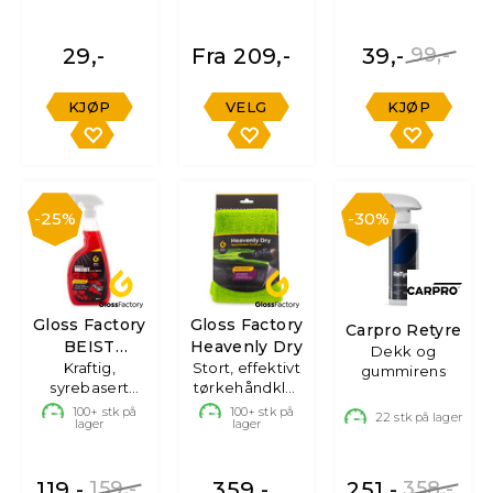
29,-
Fra 209,-
39,-
99,-
KJØP
VELG
KJØP
25%
30%
Gloss Factory
Gloss Factory
Carpro Retyre
BEIST
Heavenly Dry
Dekk og
Felgrens
Kraftig,
Stort, effektivt
gummirens
syrebasert
tørkehåndkle,
felgrens -
70x90 cm
100+
stk på
100+
stk på
22
stk på lager
lager
lager
750ml
119,-
159,-
359,-
251,-
358,-