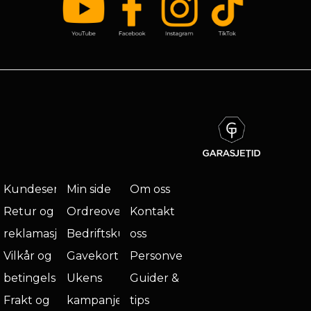
Kundeservice
Min side
Om oss
Retur og
Ordreoversikt
Kontakt
reklamasjon
Bedriftskunde
oss
Vilkår og
Gavekort
Personvern
betingelser
Ukens
Guider &
Frakt og
kampanje
tips