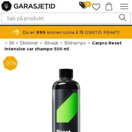
9
Du er
999
kroner unna å få GRATIS FRAKT!
>
Bil
>
Eksteriør
>
Bilvask
>
Bilshampo
>
Carpro Reset
intensive car shampo 500 ml
30%