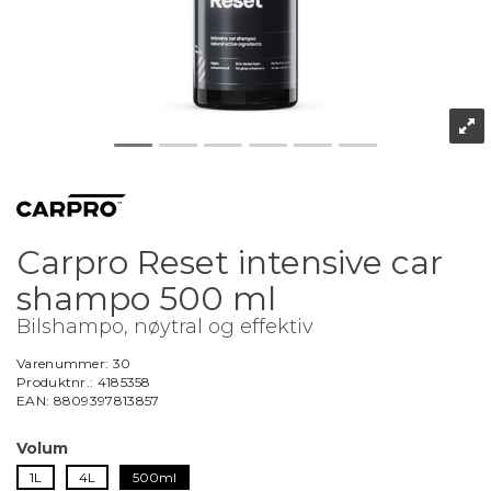
Carpro Reset intensive car
shampo 500 ml
Bilshampo, nøytral og effektiv
Varenummer:
30
Produktnr.:
4185358
EAN:
8809397813857
Volum
1L
4L
500ml