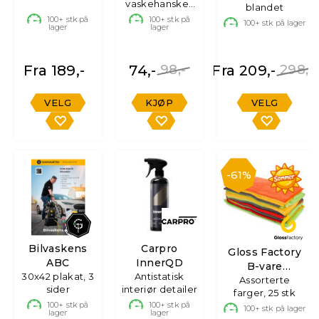
vaskehanske i
blandet
mikrofiber
100+
stk på
100+
stk på
100+
stk på lager
lager
lager
Fra 189,-
74,-
98,-
Fra 209,-
298,-
VELG
KJØP
VELG
61%
Bilvaskens
Carpro
Gloss Factory
ABC
InnerQD
B-vare
30x42 plakat, 3
Antistatisk
Mikrofiberkluter
Assorterte
sider
interiør detailer
farger, 25 stk
100+
stk på
100+
stk på
100+
stk på lager
lager
lager