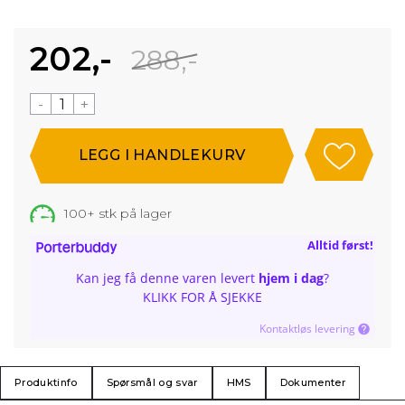
202,-
288,-
-
+
100+
stk på lager
Alltid først!
Kan jeg få denne varen levert
hjem i dag
?
KLIKK FOR Å SJEKKE
Kontaktløs levering
Produktinfo
Spørsmål og svar
HMS
Dokumenter