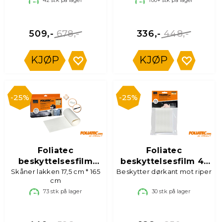
678,-
448,-
509,-
336,-
KJØP
KJØP
25%
25%
Foliatec
Foliatec
beskyttelsesfilm
beskyttelsesfilm 4-
Skåner lakken 17,5 cm * 165
transparent
Beskytter dørkant mot riper
pk
cm
73
stk på lager
30
stk på lager