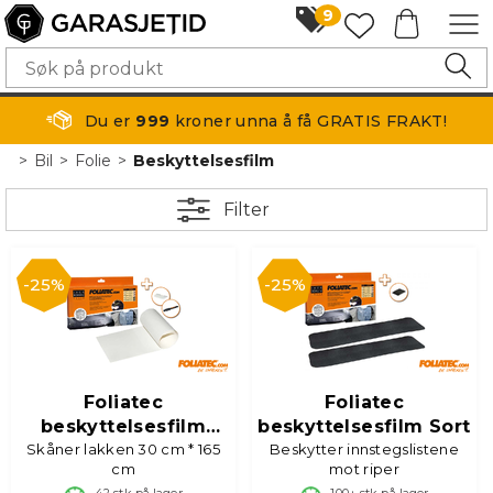
9
Du er
999
kroner unna å få GRATIS FRAKT!
>
Bil
>
Folie
>
Beskyttelsesfilm
Filter
25%
25%
Foliatec
Foliatec
beskyttelsesfilm
beskyttelsesfilm Sort
Skåner lakken 30 cm * 165
transparent
Beskytter innstegslistene
cm
mot riper
42
stk på lager
100+
stk på lager