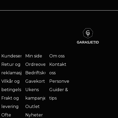
Kundeservice
Min side
Om oss
Retur og
Ordreoversikt
Kontakt
reklamasjon
Bedriftskunde
oss
Vilkår og
Gavekort
Personvern
betingelser
Ukens
Guider &
Frakt og
kampanje
tips
levering
Outlet
Ofte
Nyheter