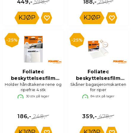
598,-
250,-
449,-
188,-
KJØP
KJØP
25%
25%
Foliatec
Foliatec
beskyttelsesfilm
beskyttelsesfilm
Holder håndtakene rene og
dørhåndtak
Skåner bagasjeromskanten
Bagasjeterskel
ripefrie 4 stk
for riper
30
stk på lager
84
stk på lager
248,-
478,-
186,-
359,-
KJØP
KJØP