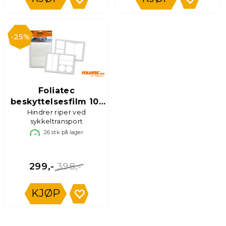
25%
Foliatec
beskyttelsesfilm 10-
Hindrer riper ved
pk
sykkeltransport
26
stk på lager
398,-
299,-
KJØP