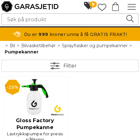
9
Du er
999
kroner unna å få GRATIS FRAKT!
>
Bil
>
Bilvasketilbehør
>
Sprayflasker og pumpekanner
>
Pumpekanner
Filter
25%
Gloss Factory
Pumpekanne
Lavtrykkspumpe for presis
påføring