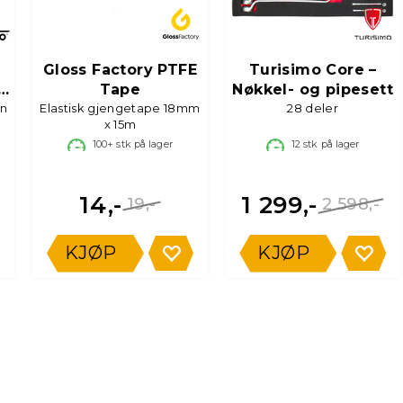
Gloss Factory PTFE
Turisimo Core –
Tape
Nøkkel- og pipesett
en
Elastisk gjengetape 18mm
28 deler
x 15m
100+
stk på lager
12
stk på lager
14,-
1 299,-
19,-
2 598,-
KJØP
KJØP