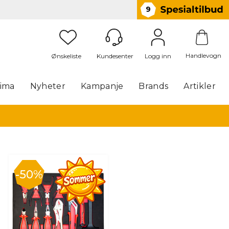
9
Handlevogn
Logg inn
lima
Nyheter
Kampanje
Brands
Artikler
50%