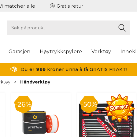
Vi matcher alle
Gratis retur
Garasjen
Høytrykkspylere
Verktøy
Innek
Du er
999
kroner unna å få GRATIS FRAKT!
rktøy
>
Håndverktøy
26%
50%