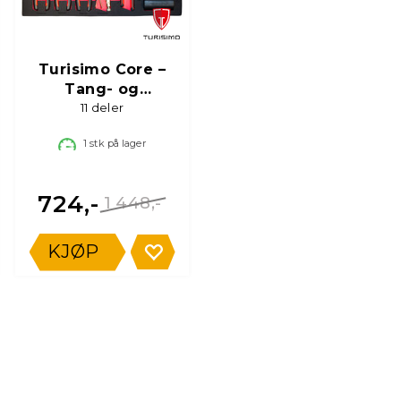
Turisimo Core –
Tang- og
hammersett
11 deler
1
stk på lager
724,-
1 448,-
KJØP