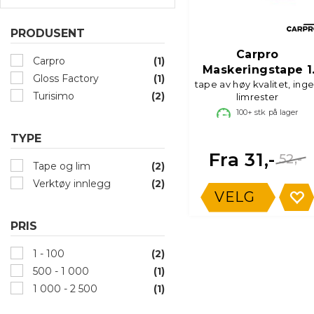
PRODUSENT
Carpro
Carpro
(1)
Maskeringstape 1
Gloss Factory
(1)
tape av høy kvalitet, ing
stk
Turisimo
(2)
limrester
100+
stk på lager
TYPE
Fra 31,-
52,-
Tape og lim
(2)
Verktøy innlegg
(2)
VELG
PRIS
1 - 100
(2)
500 - 1 000
(1)
1 000 - 2 500
(1)