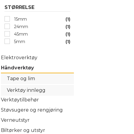
STØRRELSE
15mm
(1)
24mm
(1)
45mm
(1)
5mm
(1)
Elektroverktøy
Håndverktøy
Tape og lim
Verktøy innlegg
Verktøytilbehør
Støvsugere og rengjøring
Verneutstyr
Biltørker og utstyr