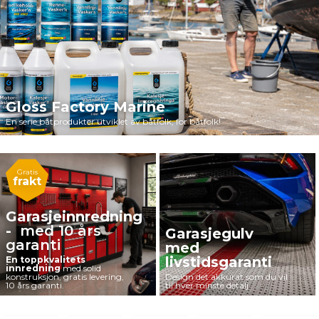
Gloss Factory Marine
En serie båtprodukter utviklet av båtfolk, for båtfolk!
Gratis
frakt
Garasjeinnredning
-
med
10 års
Garasjegulv
garanti
med
livstidsgaranti
En toppkvalitets
innredning
med solid
konstruksjon, gratis levering,
Design det akkurat som du vil
10 års garanti.
til hver minste detalj