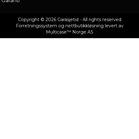
Garanti
Copyright © 2026 Garasjetid - All rights reserved
Forretningssystem
og
nettbutikkløsning
levert av
Multicase™ Norge AS