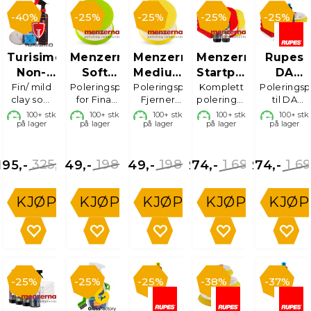
40%
25%
25%
25%
25%
Turisimo
Menzerna
Menzerna
Menzerna
Rupes
Non-
Soft
Medium
Startpakke
DA
Marring
Fin/ mild
Poleringspute
Cut
Poleringspute
Cut
Polering
Komplett
Polerin
Polerings
clay som
for Final
Fjerner
poleringskit
til DA
Clay Kit
Standard
Standard
130 mm
ikke
finish, 1 stk
lette
for maskin
maskin
100+
stk
100+
stk
100+
stk
100+
stk
100+
stk
130/150mm
130/150mm
"marrer"
på lager
på lager
riper, 1 stk
på lager
på lager
130/150
på lager
325,-
198,-
198,-
1 699,-
1 69
195,-
149,-
149,-
1 274,-
1 274,-
KJØP
KJØP
KJØP
KJØP
KJØP
25%
25%
25%
38%
37%