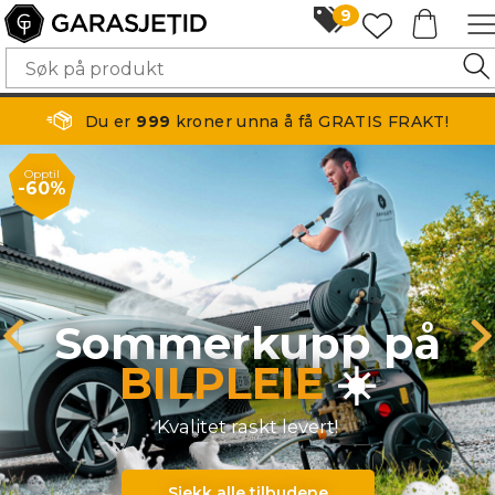
9
Du er
999
kroner unna å få GRATIS FRAKT!
Opptil
-60%
Sommerkupp på
BILPLEIE
☀️
Kvalitet raskt levert!
Sjekk alle tilbudene