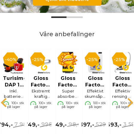
Våre anbefalinger
40%
25%
50%
25%
25%
Turisimo
Gloss
Gloss
Gloss
Gloss
DAP 15
Factory
Factory
Factory
Factory
Inkl.
X
Håndstøvsuger
Ekstremt
Tørkehåndkle
Super
Effektivt
Suds
Tekstilr
Effektiv
batterier,
kraftig
absorberende,
skumsåpe,
rensing av
Starter
Heaven
lader,
mini
60x85cm
4L
bil, båt og
100+
stk
100+
stk
100+
stk
100+
stk
100+
stk
Kit
puter og
på lager
støvsuger
på lager
på lager
på lager
på lager
hjem
polish
9,-
7 990,-
998,-
98,-
529,-
3 5
794,-
749,-
49,-
397,-
2 693,-