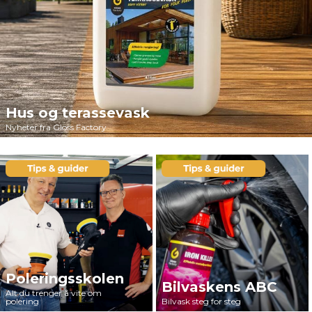
Hus og terassevask
Nyheter fra Gloss Factory
Poleringsskolen
Bilvaskens ABC
Alt du trenger å vite om
polering
Bilvask steg for steg