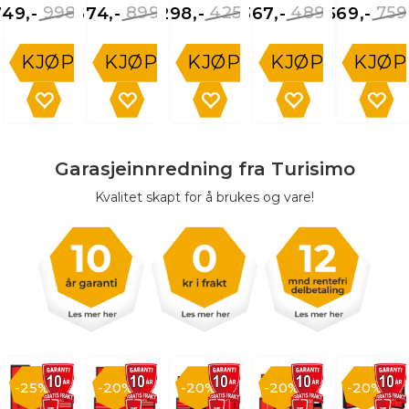
998,-
899,-
425,-
489,-
759
749,-
674,-
298,-
367,-
569,-
KJØP
KJØP
KJØP
KJØP
KJØP
Garasjeinnredning fra Turisimo
Kvalitet skapt for å brukes og vare!
25%
20%
20%
20%
20%