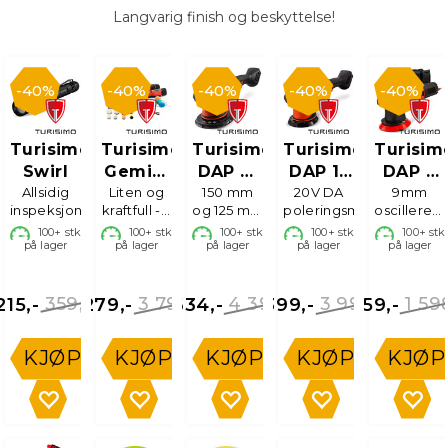
Langvarig finish og beskyttelse!
40%
40%
40%
40%
40%
Turisimo
Turisimo
Turisimo
Turisimo
Turisim
Swirl
Gemini
DAP 21
DAP 15
DAP 9
Allsidig
Liten og
Mini
X, 20V
150 mm
20V DA
X
Polerin
9mm
inspeksjonslykt
kraftfull - 2
og 125 mm
poleringsmaskin
oscilleren
Poleringsmaskin
maskiner i
bakplate
- 780W
100+
stk
100+
stk
100+
stk
100+
stk
100+
stk
på lager
på lager
sett
på lager
på lager
125mm
på lager
359,-
3 799,-
4 390,-
3 998,-
1 59
215,-
2 279,-
2 634,-
2 399,-
959,-
KJØP
KJØP
KJØP
KJØP
KJØP