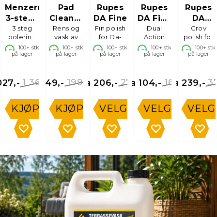
Menzerna
Pad
Rupes
Rupes
Rupes
3-stegs
Cleaner
DA Fine
DA Fine
DA
poleringspakke
3 steg
Rens og
Kit
Fin polish
Poleringsputer
Dual
Coarse
Grov
polering
vask av
for Da-
Action
polish for
med
poleringsputer
maskin,
Poleringsputer
Da-
100+
stk
100+
stk
100+
stk
100+
stk
100+
stk
keramisk
på lager
på lager
på lager
i skum
på lager
maskin
på lager
beskyttelse
1 369,-
199,-
275,-
168,-
3
027,-
149,-
Fra 206,-
Fra 104,-
Fra 239,-
KJØP
KJØP
VELG
VELG
VELG