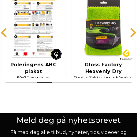
Poleringens ABC
Gloss Factory
plakat
Heavenly Dry
50x70cm plakat
Stort, effektivt tørkehåndkle,
70x90 cm
100+
stk på lager
100+
stk på lager
49,-
359,-
Meld deg på nyhetsbrevet
KJØP
KJØP
Få med deg alle tilbud, nyheter, tips, videoer og