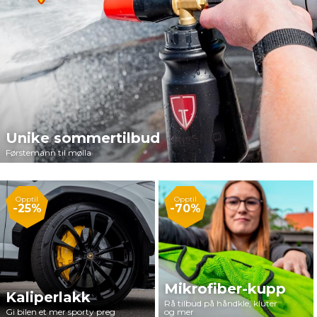
Unike sommertilbud
Førstemann til mølla
Opptil
Opptil
-25%
-70%
Mikrofiber-kupp
Kaliperlakk
Rå tilbud på håndkle, kluter
Gi bilen et mer sporty preg
og mer