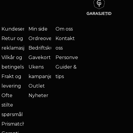
Kundeservice
Min side
Om oss
Retur og
Ordreoversikt
Kontakt
reklamasjon
Bedriftskunde
oss
Vilkår og
Gavekort
Personvern
betingelser
Ukens
Guider &
Frakt og
kampanje
tips
levering
Outlet
Ofte
Nyheter
stilte
spørsmål
Prismatch