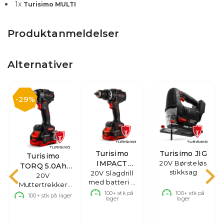
1
x
Turisimo MULTI
Produktanmeldelser
Alternativer
29%
Turisimo
Turisimo JIG
Turisimo
IMPACT
20V Børsteløs
TORQ 5.0Ah
stikksag
20V Slagdrill
5.0Ah 20V
20V
20V
med batteri &
Muttertrekker
lader
m/batteri og
100+
stk på
100+
stk på
100+
stk på lager
lager
lager
lader