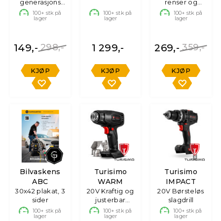
grovkapping
generasjons
renser og
felgrens, 2 x
fornyer, 600 ml
100+
stk på
100+
stk på
100+
stk på
lager
lager
lager
500 ml.
149,-
298,-
1 299,-
269,-
359,-
KJØP
KJØP
KJØP
Bilvaskens
Turisimo
Turisimo
ABC
WARM
IMPACT
30x42 plakat, 3
20V Kraftig og
20V Børsteløs
sider
justerbar
slagdrill
varmepistol
100+
stk på
100+
stk på
100+
stk på
lager
lager
lager