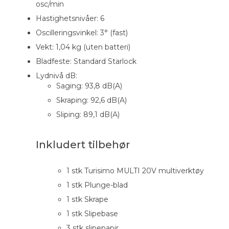
osc/min
Hastighetsnivåer: 6
Oscilleringsvinkel: 3° (fast)
Vekt: 1,04 kg (uten batteri)
Bladfeste: Standard Starlock
Lydnivå dB:
Saging: 93,8 dB(A)
Skraping: 92,6 dB(A)
Sliping: 89,1 dB(A)
Inkludert tilbehør
1 stk Turisimo MULTI 20V multiverktøy
1 stk Plunge-blad
1 stk Skrape
1 stk Slipebase
3 stk slipepapir