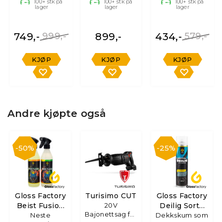
100+
stk på
100+
stk på
100+
stk på
lager
lager
lager
749,-
999,-
899,-
434,-
579,-
KJØP
KJØP
KJØP
Andre kjøpte også
50%
25%
Gloss Factory
Turisimo CUT
Gloss Factory
Beist Fusion
20V
Deilig Sorte
Bajonettsag for
Felgrens
Neste
Dekkskum som
Dekk