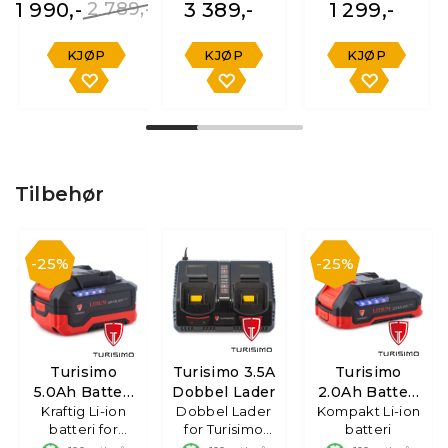
1 990,-
2 789,-
3 389,-
1 299,-
KJØP
KJØP
KJØP
Tilbehør
25%
25%
Turisimo
Turisimo 3.5A
Turisimo
5.0Ah Batteri
Dobbel Lader
2.0Ah Batteri
Kraftig Li-ion
20V
Dobbel Lader
Kompakt Li-ion
20V
batteri for
for Turisimo
batteri
verktøy
Batterier