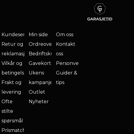
Kundeservice
Min side
Om oss
Retur og
Ordreoversikt
Kontakt
reklamasjon
Bedriftskunde
oss
Vilkår og
Gavekort
Personvern
betingelser
Ukens
Guider &
Frakt og
kampanje
tips
levering
Outlet
Ofte
Nyheter
stilte
spørsmål
Prismatch