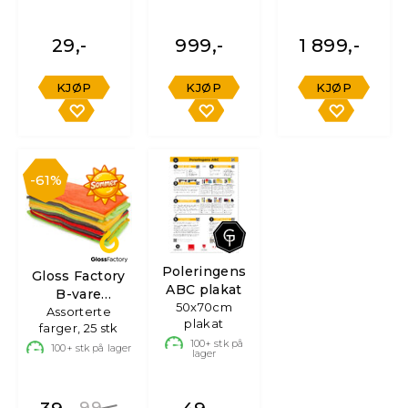
29,-
999,-
1 899,-
KJØP
KJØP
KJØP
61%
Poleringens
Gloss Factory
ABC plakat
B-vare
50x70cm
Mikrofiberkluter
Assorterte
plakat
farger, 25 stk
100+
stk på
100+
stk på lager
lager
99,-