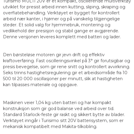
Turisimo MULTI 20V er et kompakt, oscillerende multiverktøy
utviklet for presist arbeid innen kutting, sliping, skraping og
overflatebehandling. Verktøyet er bygget for kontrollert
arbeid nær kanter, i hjørner og på vanskelig tilgjengelige
steder. Et solid valg for hjemmebruk, montering og
vedlikehold der presisjon og stabil gange er avgjørende.
Denne versjonen leveres komplett med batteri og lader.
Den børsteløse motoren gir jevn drift og effektiv
kraftoverføring. Fast oscilleringsvinkel på 3° gir forutsigbar og
presis bevegelse, som gir rene snitt og kontrollert avvirkning.
Seks trinns hastighetsregulering gir et arbeidsområde fra 10
500 til 20 000 oscillasjoner per minutt, slik at hastigheten
kan tilpasses materiale og oppgave.
Maskinen veier 1,04 kg uten batteri og har kompakt
konstruksjon som gir god balanse ved arbeid over tid.
Standard Starlock-feste gir raskt og sikkert bytte av blader.
Verktøyet inngår i Turisimo sitt 20V batterisystem, som er
mekanisk kompatibelt med Makita-tilkobling.