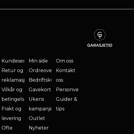
Kundeservice
Min side
Om oss
Retur og
Ordreoversikt
Kontakt
reklamasjon
Bedriftskunde
oss
Vilkår og
Gavekort
Personvern
betingelser
Ukens
Guider &
Frakt og
kampanje
tips
levering
Outlet
Ofte
Nyheter