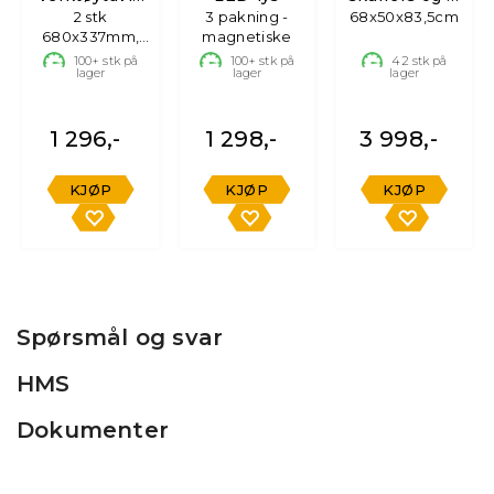
Sort
2 stk
3 pakning -
68x50x83,5cm
dørs
680x337mm,
magnetiske
underskap
Opphengsplate
100+
stk på
100+
stk på
42
stk på
lager
lager
lager
1 296,-
1 298,-
3 998,-
KJØP
KJØP
KJØP
Spørsmål og svar
HMS
Dokumenter