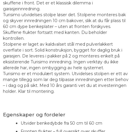
skuffene i front. Det er et klassisk dilemma i
garasjeinnredning.
Turisimo utvidelses stolpe løser det. Stolpene monteres bak
og skyver innredningen 10 cm bakover, slik at du får plass til
60 cm dype benkeplater – uten at fronten forskyves.
Skuffene flukter fortsatt med kanten. Du beholder
kontrollen.
Stolpene er laget av kaldvalset stål med pulverlakkert
overflate i sort. Solid konstruksjon, bygget for daglig bruk i
garasjen. De leveres i pakker på 2 og monteres enkelt på
eksisterende Turisimo innredning. Ingen verktøy du ikke
allerede har, ingen ombygging av hele systemet.
Turisimo er et modulært system. Utvidelses stolpen er ett av
mange tillegg som lar deg tilpasse innredningen etter behov
– i dag og på sikt. Med 10 års garanti vet du at investeringen
holder. Klar til montering.
Egenskaper og fordeler
Utvider benkedybde fra 50 cm til 60 cm
Fronten flukter – full oversikt over skuffer