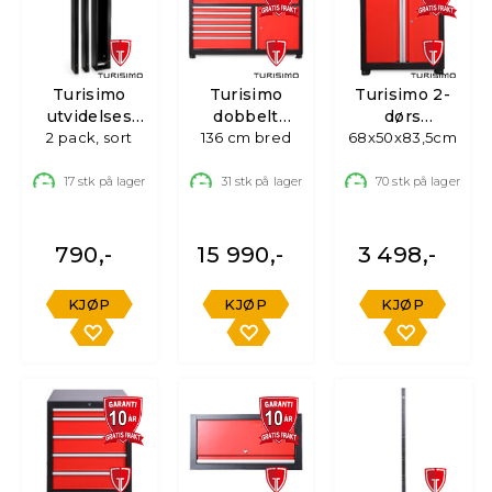
Turisimo
Turisimo
Turisimo 2-
utvidelses
dobbelt
dørs
stolpe hjørne
2 pack, sort
136 cm bred
underskap
68x50x83,5cm
underskap
17
stk på lager
31
stk på lager
70
stk på lager
790,-
15 990,-
3 498,-
KJØP
KJØP
KJØP