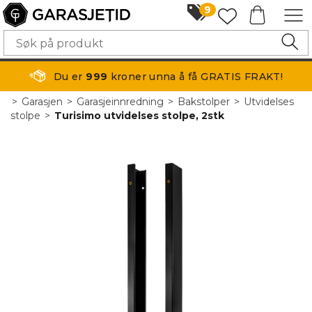
9
Du er
999
kroner unna å få GRATIS FRAKT!
>
Garasjen
>
Garasjeinnredning
>
Bakstolper
>
Utvidelses
stolpe
>
Turisimo utvidelses stolpe, 2stk