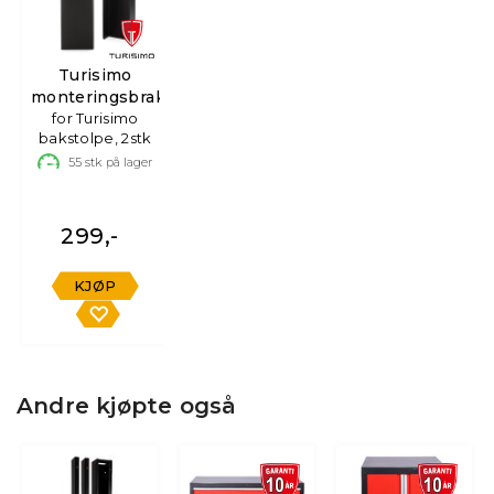
Turisimo
monteringsbrakett
for Turisimo
bakstolpe, 2stk
55
stk på lager
299,-
KJØP
Andre kjøpte også