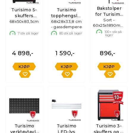
Bakstolper
Turisimo 5-
Turisimo
for Turisimo
skuffers
topphengslet
innredning
Sort -
68x50x83,5cm
underskap
68x28x33,8 cm
overskap
60x25x1890mm,
- gassdempere
2stk
100+
stk på
7
stk på lager
80
stk på lager
lager
4 898,-
1 590,-
896,-
KJØP
KJØP
KJØP
Turisimo
Turisimo
Turisimo 3-
verktøytavle
LED-lys
skuffers og 1-