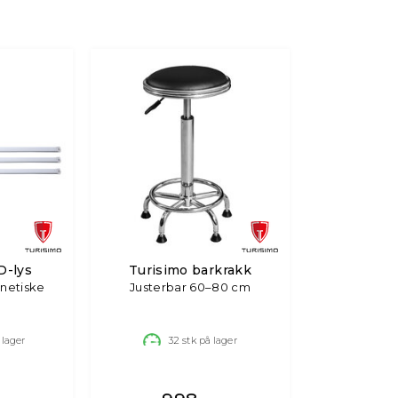
D-lys
Turisimo barkrakk
netiske
Justerbar 60–80 cm
 lager
32
stk på lager