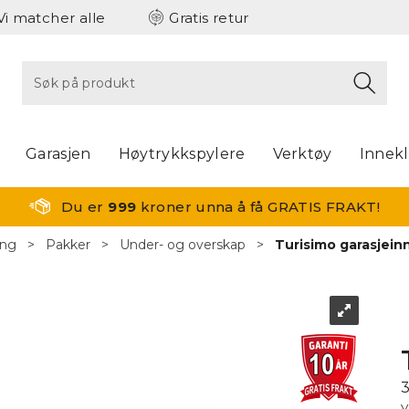
Vi matcher alle
Gratis retur
Garasjen
Høytrykkspylere
Verktøy
Innek
Du er
999
kroner unna å få GRATIS FRAKT!
ing
>
Pakker
>
Under- og overskap
>
Turisimo garasjei
V