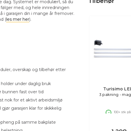
Tilbehør
ørste dag. Systemet er modulært, så du
t følger med, og hele innredningen
tå i garasjen din i mange år fremover.
d (
les mer her
).
uler, overskap og tilbehør etter
m holder under daglig bruk
Turisimo LE
r bunnen fast over tid
3 pakning - mag
 nok for et aktivt arbeidsmiljø
 gjør garasjen klar for skikkelig
100+
stk på
oppheng på samme bakplate
y belastning