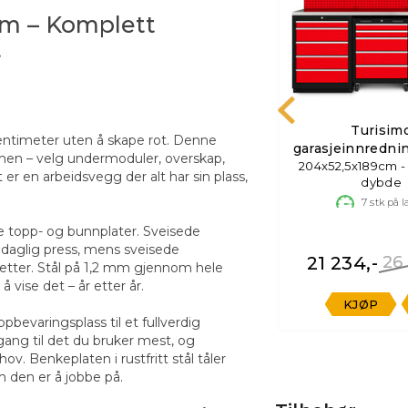
cm – Komplett
t
Turisim
entimeter uten å skape rot. Denne
garasjeinnredn
mmen – velg undermoduler, overskap,
204x52,5x189cm -
 er en arbeidsvegg der alt har sin plass,
dybde
7
stk på l
e topp- og bunnplater. Sveisede
 daglig press, mens sveisede
21 234,-
26
r etter. Stål på 1,2 mm gjennom hele
 vise det – år etter år.
KJØP
pbevaringsplass til et fullverdig
gang til det du bruker mest, og
v. Benkeplaten i rustfritt stål tåler
m den er å jobbe på.