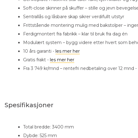
Soft-close skinner på skuffer – stille og jevn bevegel
Sentrallås og låsbare skap sikrer verdifullt utstyr
Frittstående montering mulig med bakstolper – inge
Ferdigmontert fra fabrikk – klar til bruk fra dag én
Modulært system – bygg videre etter hvert som beh
10 års garanti -
les mer her
Gratis frakt -
les mer her
Fra 3 749 kr/mnd – rentefri nedbetaling over 12 mnd -
Spesifikasjoner
Total bredde: 3400 mm
Dybde: 525 mm