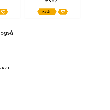
998,-
KJØP
 også
svar