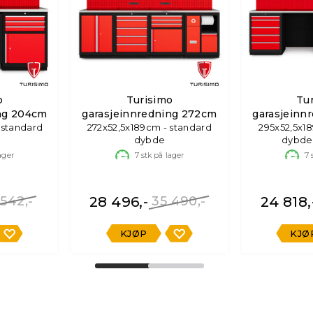
o
Turisimo
Tu
ing 204cm
garasjeinnredning 272cm
garasjeinn
 standard
272x52,5x189cm - standard
295x52,5x1
dybde
dybde
ager
7
stk på lager
7
s
 542,-
28 496,-
35 490,-
24 818,
KJØP
KJØ