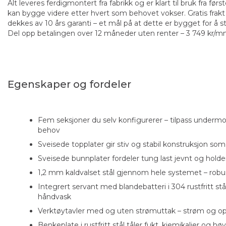
Alt leveres ferdigmontert fra fabrikk og er klart til bruk fra f
kan bygge videre etter hvert som behovet vokser. Gratis frak
dekkes av 10 års garanti – et mål på at dette er bygget for å s
Del opp betalingen over 12 måneder uten renter – 3 749 kr/mn
Egenskaper og fordeler
Fem seksjoner du selv konfigurerer – tilpass undermod
behov
Sveisede topplater gir stiv og stabil konstruksjon so
Sveisede bunnplater fordeler tung last jevnt og holde
1,2 mm kaldvalset stål gjennom hele systemet – robust
Integrert servant med blandebatteri i 304 rustfritt stål
håndvask
Verktøytavler med og uten strømuttak – strøm og 
Benkeplate i rustfritt stål tåler fukt, kjemikalier og hø