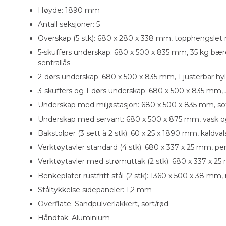
Høyde: 1890 mm
Antall seksjoner: 5
Overskap (5 stk): 680 x 280 x 338 mm, topphengsl
5-skuffers underskap: 680 x 500 x 835 mm, 35 kg bæree
sentrallås
2-dørs underskap: 680 x 500 x 835 mm, 1 justerbar hy
3-skuffers og 1-dørs underskap: 680 x 500 x 835 mm, 3
Underskap med miljøstasjon: 680 x 500 x 835 mm, sof
Underskap med servant: 680 x 500 x 875 mm, vask og bl
Bakstolper (3 sett à 2 stk): 60 x 25 x 1890 mm, kaldvals
Verktøytavler standard (4 stk): 680 x 337 x 25 mm, perf
Verktøytavler med strømuttak (2 stk): 680 x 337 x 25
Benkeplater rustfritt stål (2 stk): 1360 x 500 x 38 mm, r
Ståltykkelse sidepaneler: 1,2 mm
Overflate: Sandpulverlakkert, sort/rød
Håndtak: Aluminium