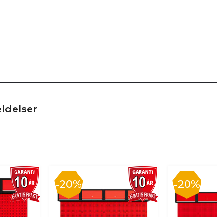
ldelser
20%
20%