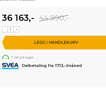
36 163,-
44 990,-
-
+
7
stk på lager
Delbetaling fra 1713,-/måned