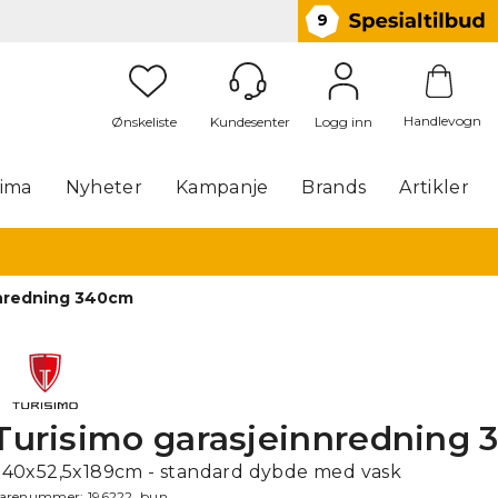
9
Handlevogn
Logg inn
lima
Nyheter
Kampanje
Brands
Artikler
nnredning 340cm
Turisimo garasjeinnredning
340x52,5x189cm - standard dybde med vask
arenummer:
196222_bun