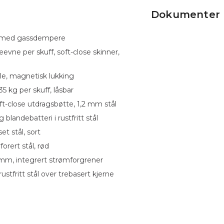
Dokumenter
et med gassdempere
vne per skuff, soft-close skinner,
lle, magnetisk lukking
5 kg per skuff, låsbar
t-close utdragsbøtte, 1,2 mm stål
andebatteri i rustfritt stål
et stål, sort
orert stål, rød
 mm, integrert strømforgrener
ustfritt stål over trebasert kjerne