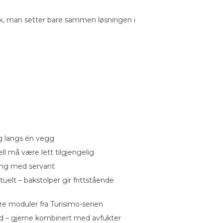
k, man setter bare sammen løsningen i
g langs én vegg
l må være lett tilgjengelig
ning med servant
tuelt – bakstolper gir frittstående
re moduler fra Turisimo-serien
tid – gjerne kombinert med avfukter