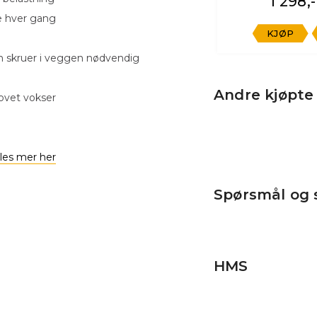
1 298,-
se hver gang
KJØP
n skruer i veggen nødvendig
Andre kjøpte
ovet vokser
les mer her
Spørsmål og 
HMS