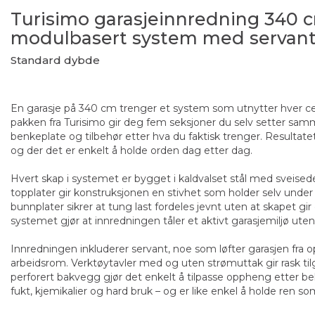
Turisimo garasjeinnredning 340 
modulbasert system med servan
Standard dybde
En garasje på 340 cm trenger et system som utnytter hver c
pakken fra Turisimo gir deg fem seksjoner du selv setter sa
benkeplate og tilbehør etter hva du faktisk trenger. Resultatet
og der det er enkelt å holde orden dag etter dag.
Hvert skap i systemet er bygget i kaldvalset stål med sveised
topplater gir konstruksjonen en stivhet som holder selv under
bunnplater sikrer at tung last fordeles jevnt uten at skapet gi
systemet gjør at innredningen tåler et aktivt garasjemiljø uten å
Innredningen inkluderer servant, noe som løfter garasjen fra op
arbeidsrom. Verktøytavler med og uten strømuttak gir rask til
perforert bakvegg gjør det enkelt å tilpasse oppheng etter beho
fukt, kjemikalier og hard bruk – og er like enkel å holde ren so