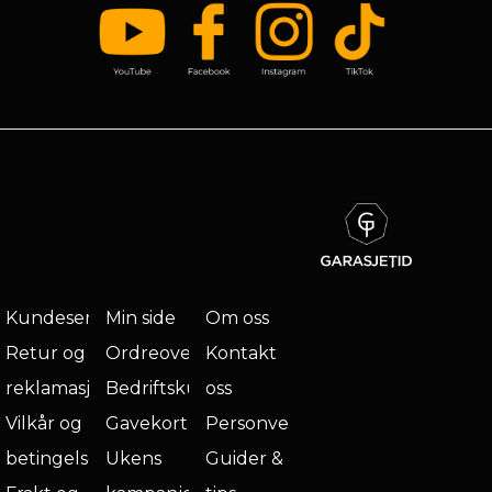
Kundeservice
Min side
Om oss
Retur og
Ordreoversikt
Kontakt
reklamasjon
Bedriftskunde
oss
Vilkår og
Gavekort
Personvern
betingelser
Ukens
Guider &