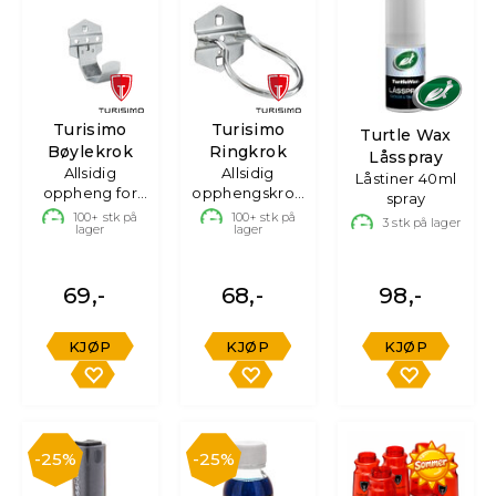
Turisimo
Turisimo
Turtle Wax
Bøylekrok
Ringkrok
Låsspray
Allsidig
Allsidig
Låstiner 40ml
oppheng for
opphengskrok
spray
rør og utstyr
– 60 mm
100+
stk på
100+
stk på
3
stk på lager
lager
lager
69,-
68,-
98,-
KJØP
KJØP
KJØP
25%
25%