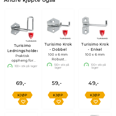
Andre kjøpte også
Turisimo Krok
Turisimo Krok
Turisimo
- Dobbel
- Enkel
Ledningsholder
100 x 6 mm
100 x 6 mm
Praktisk
Robust
oppheng for
opphengskrok
kabler og
100+
stk på
100+
stk på
100+
stk på lager
lager
lager
ledninger
69,-
59,-
49,-
KJØP
KJØP
KJØP