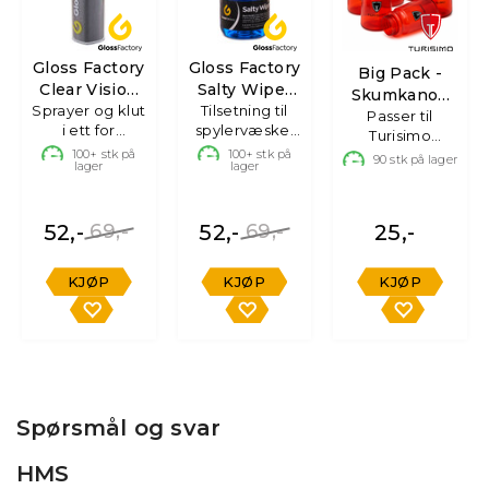
Gloss Factory
Gloss Factory
Big Pack -
Clear Vision
Salty Wiper
Skumkanon
Sprayer og klut
Inside Mist
Tilsetning til
Boost
Passer til
flasker
i ett for
spylervæske,
Turisimo
skjermer
60ml
100+
stk på
100+
stk på
skumkanon
90
stk på lager
lager
lager
52,-
69,-
52,-
69,-
25,-
KJØP
KJØP
KJØP
Spørsmål og svar
HMS