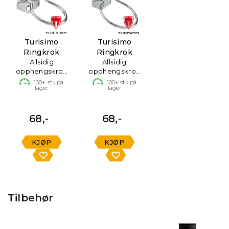
Turisimo
Turisimo
Ringkrok
Ringkrok
Allsidig
Allsidig
opphengskrok
opphengskrok
– 60 mm
– 80 mm
100+
stk på
100+
stk på
lager
lager
68,-
68,-
KJØP
KJØP
Tilbehør