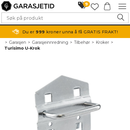
9
Du er
999
kroner unna å få GRATIS FRAKT!
>
Garasjen
>
Garasjeinnredning
>
Tilbehør
>
Kroker
>
Turisimo U-Krok