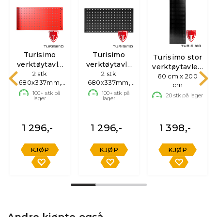
Turisimo
Turisimo
Turisimo stor
verktøytavle
verktøytavle
verktøytavle -
2 stk
rød
Sort
2 stk
60 cm x 200
sort
680x337mm,
680x337mm,
cm
Opphengsplate
Opphengsplate
100+
stk på
100+
stk på
20
stk på lager
lager
lager
1 296,-
1 296,-
1 398,-
KJØP
KJØP
KJØP