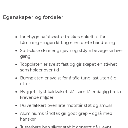
Egenskaper og fordeler
Innebygd avfallsbøtte trekkes enkelt ut for
tømming – ingen løfting eller rotete håndtering
Soft-close skinner gir jevn og støyfri bevegelse hver
gang
Toppplaten er sveist fast og gir skapet en stivhet
som holder over tid
Bunnplaten er sveist for å tåle tung last uten å gi
etter
Bygget i tykt kaldvalset stål som tåler daglig bruk i
krevende miljøer
Pulverlakkert overflate motstår støt og smuss
Aluminiumshåndtak gir godt grep – også med
hansker
Justerbare ben sikrer stabilt oppsett på ujevnt