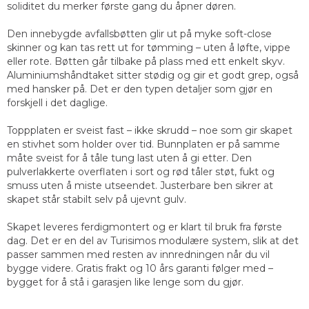
soliditet du merker første gang du åpner døren.
Den innebygde avfallsbøtten glir ut på myke soft-close
skinner og kan tas rett ut for tømming – uten å løfte, vippe
eller rote. Bøtten går tilbake på plass med ett enkelt skyv.
Aluminiumshåndtaket sitter stødig og gir et godt grep, også
med hansker på. Det er den typen detaljer som gjør en
forskjell i det daglige.
Toppplaten er sveist fast – ikke skrudd – noe som gir skapet
en stivhet som holder over tid. Bunnplaten er på samme
måte sveist for å tåle tung last uten å gi etter. Den
pulverlakkerte overflaten i sort og rød tåler støt, fukt og
smuss uten å miste utseendet. Justerbare ben sikrer at
skapet står stabilt selv på ujevnt gulv.
Skapet leveres ferdigmontert og er klart til bruk fra første
dag. Det er en del av Turisimos modulære system, slik at det
passer sammen med resten av innredningen når du vil
bygge videre. Gratis frakt og 10 års garanti følger med –
bygget for å stå i garasjen like lenge som du gjør.