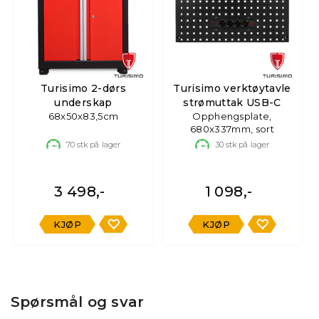
Turisimo 2-dørs
Turisimo verktøytavle
underskap
strømuttak USB-C
68x50x83,5cm
Opphengsplate,
680x337mm, sort
70
stk på lager
30
stk på lager
3 498,-
1 098,-
KJØP
KJØP
Spørsmål og svar