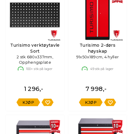
Turisimo verktøytavle
Turisimo 2-dørs
Sort
høyskap
2 stk 680x337mm,
91x50x189cm, 4 hyller
Opphengsplate
100+
stk på lager
49
stk på lager
1 296,-
7 998,-
KJØP
KJØP