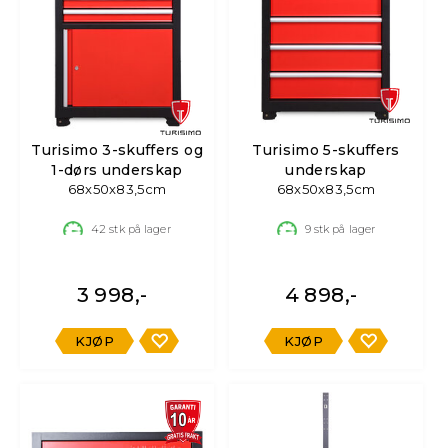
Turisimo 3-skuffers og
Turisimo 5-skuffers
1-dørs underskap
underskap
68x50x83,5cm
68x50x83,5cm
42
stk på lager
9
stk på lager
3 998,-
4 898,-
KJØP
KJØP