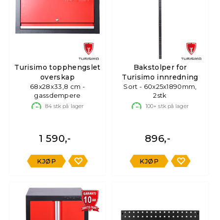
Turisimo topphengslet
Bakstolper for
overskap
Turisimo innredning
68x28x33,8 cm -
Sort - 60x25x1890mm,
gassdempere
2stk
84
stk på lager
100+
stk på lager
1 590,-
896,-
KJØP
KJØP