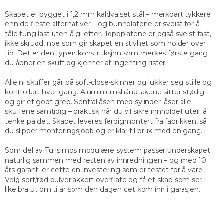
Skapet er bygget i 1,2 mm kaldvalset stål – merkbart tykkere
enn de fleste alternativer – og bunnplatene er sveist for å
tåle tung last uten å gi etter. Toppplatene er også sveist fast,
ikke skrudd, noe som gir skapet en stivhet som holder over
tid. Det er den typen konstruksjon som merkes første gang
du åpner en skuff og kjenner at ingenting rister.
Alle ni skuffer går på soft-close-skinner og lukker seg stille og
kontrollert hver gang. Aluminiumshåndtakene sitter stødig
og gir et godt grep. Sentrallåsen med sylinder låser alle
skuffene samtidig – praktisk når du vil sikre innholdet uten å
tenke på det. Skapet leveres ferdigmontert fra fabrikken, så
du slipper monteringsjobb og er klar til bruk med en gang.
Som del av Turisimos modulære system passer underskapet
naturlig sammen med resten av innredningen – og med 10
års garanti er dette en investering som er testet for å vare.
Velg sort/rød pulverlakkert overflate og få et skap som ser
like bra ut om ti år som den dagen det kom inn i garasjen.