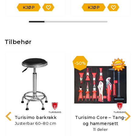
KJØP
KJØP
Tilbehør
50%
Turisimo barkrakk
Turisimo Core – Tang-
Justerbar 60–80 cm
og hammersett
11 deler