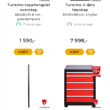
Turisimo topphengslet
Turisimo 2-dørs
overskap
høyskap
68x28x33,8 cm -
91x50x189cm, 4 hyller
gassdempere
77
stk på lager
46
stk på lager
1 590,-
7 998,-
KJØP
KJØP