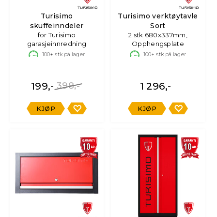
Turisimo
Turisimo verktøytavle
skuffeinndeler
Sort
for Turisimo
2 stk 680x337mm,
garasjeinnredning
Opphengsplate
100+
stk på lager
100+
stk på lager
199,-
398,-
1 296,-
KJØP
KJØP