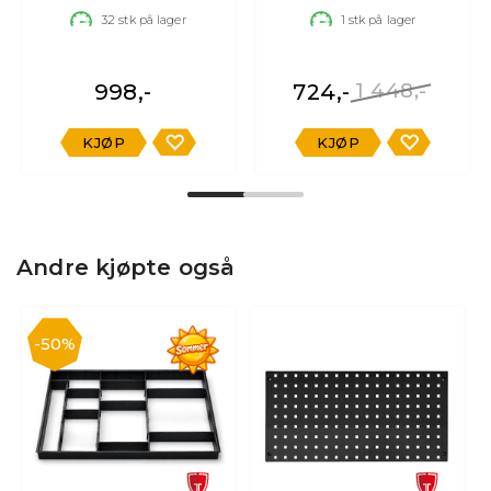
32
stk på lager
1
stk på lager
998,-
724,-
1 448,-
KJØP
KJØP
Andre kjøpte også
50%