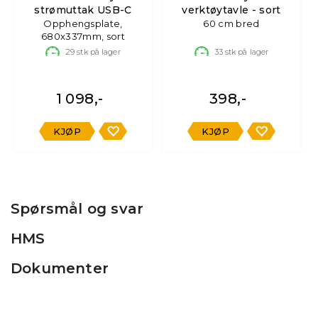
strømuttak USB-C
verktøytavle - sort
Opphengsplate,
60 cm bred
680x337mm, sort
29
stk på lager
33
stk på lager
1 098,-
398,-
KJØP
KJØP
Spørsmål og svar
HMS
Dokumenter