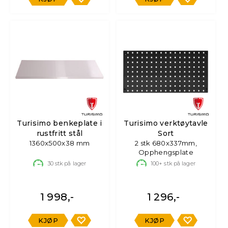
Turisimo benkeplate i
Turisimo verktøytavle
rustfritt stål
Sort
1360x500x38 mm
2 stk 680x337mm,
Opphengsplate
30
stk på lager
100+
stk på lager
1 998,-
1 296,-
KJØP
KJØP