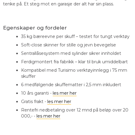
tenke på. Et steg mot en garasje der alt har sin plass.
Egenskaper og fordeler
35 kg bæreevne per skuff – testet for tungt verktøy
Soft-close skinner for stille og jevn bevegelse
Sentrallåsesystem med sylinder sikrer innholdet
Ferdigmontert fra fabrikk – klar til bruk umiddelbart
Kompatibel med Turisimo verktøyinnlegg i 75 mm
skuffer
6 medfølgende skuffematter i 2,5 mm inkludert
10 års garanti -
les mer her
Gratis frakt -
les mer her
Rentefri nedbetaling over 12 mnd på beløp over 20
000,- -
les mer her