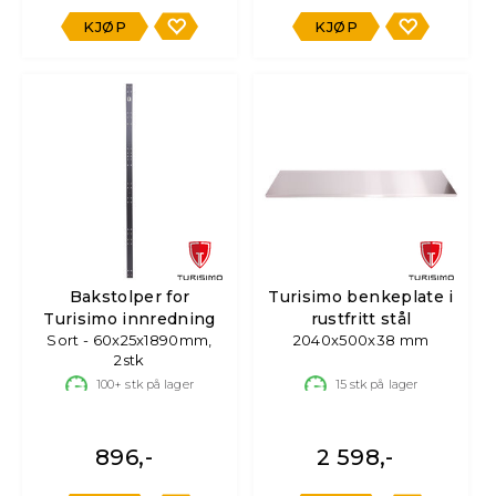
KJØP
KJØP
Bakstolper for
Turisimo benkeplate i
Turisimo innredning
rustfritt stål
Sort - 60x25x1890mm,
2040x500x38 mm
2stk
100+
stk på lager
15
stk på lager
896,-
2 598,-