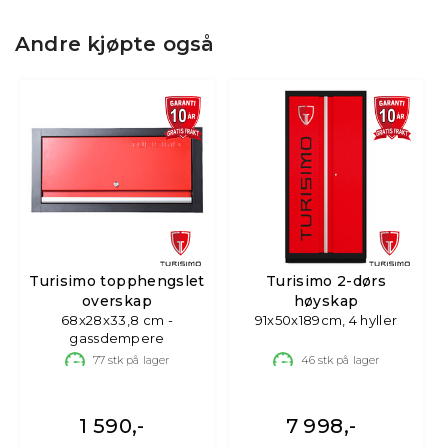
Andre kjøpte også
Turisimo topphengslet
Turisimo 2-dørs
overskap
høyskap
68x28x33,8 cm -
91x50x189cm, 4 hyller
gassdempere
77
stk på lager
46
stk på lager
1 590,-
7 998,-