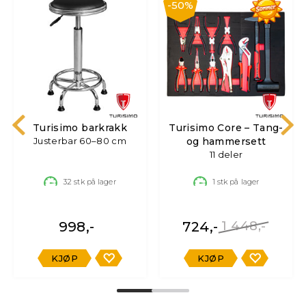
50%
Turisimo barkrakk
Turisimo Core – Tang-
Justerbar 60–80 cm
og hammersett
11 deler
32
stk på lager
1
stk på lager
998,-
724,-
1 448,-
KJØP
KJØP