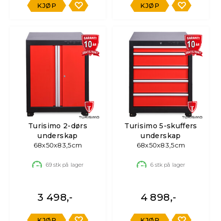
KJØP
KJØP
Turisimo 2-dørs
Turisimo 5-skuffers
underskap
underskap
68x50x83,5cm
68x50x83,5cm
69
stk på lager
6
stk på lager
3 498,-
4 898,-
KJØP
KJØP