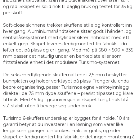
industrielt kaldvalset stål med pulverlakkert overflate i sort
og rød. Skapet er solid nok til daglig bruk og testet for 35 kg
per skuff.
Soft-close skinnene trekker skuffene stille og kontrollert inn
hver gang. Aluminiumshåndtakene sitter godt i hånden, og
sentrallåsesystemet med sylinder sikrer innholdet med ett
enkelt grep. Skapet leveres ferdigmontert fra fabrikk – du
løfter det på plass og er i gang. Med mål på 680 × 500 × 835
mm passer det naturlig under en benkeplate eller som
frittstående enhet i det modulære Turisimo-systemet.
De seks medfølgende skuffemattene i 2,5 mm beskytter
bunnplaten og holder verktøyet på plass. Trenger du enda
bedre organisering, passer Turisimos egne verktøyinnlegg
direkte i de 75 mm dype skuffene – presist tilpasset og klare
til bruk. Med 49 kg i grunnversjon er skapet tungt nok til å
stå stabilt uten å bevege seg under bruk.
Turisimo 6-skuffers underskap er bygget for å holde. 10 års
garanti betyr at du investerer i en løsning som varer like
lenge som garasjen din brukes. Frakt er gratis, og siden
skapet er ferdigmontert fra fabrikk, er det ingen montering å