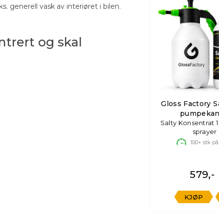
. generell vask av interiøret i bilen.
ntrert og skal
Gloss Factory Sa
pumpeka
Salty Konsentrat 1 l
sprayer
100+
stk på
579,-
KJØP