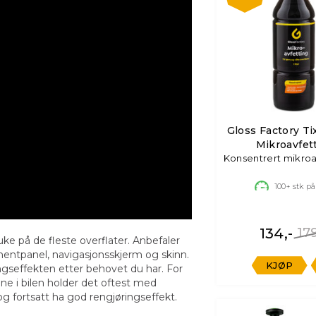
Gloss Factory Ti
Mikroavfet
Konsentrert mikroav
100+
stk på
134,-
179
uke på de fleste overflater. Anbefaler
mentpanel, navigasjonsskjerm og skinn.
KJØP
ngseffekten etter behovet du har. For
inne i bilen holder det oftest med
og fortsatt ha god rengjøringseffekt.