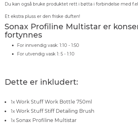
Du kan også bruke produktet rett i bøtta i forbindelse med f.eks
Et ekstra pluss er den friske duften!
Sonax Profiline Multistar er konse
fortynnes
For innvendig vask: 1:10 - 1:50
For utvendig vask 1: 5 - 1:10
Dette er inkludert:
Work Stuff Work Bottle 750ml
1
x
Work Stuff Stiff Detailing Brush
1
x
Sonax Profiline Multistar
1
x