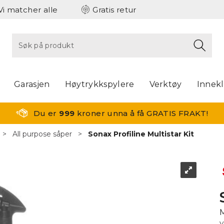
Vi matcher alle
Gratis retur
Garasjen
Høytrykkspylere
Verktøy
Innek
Du er
999
kroner unna å få GRATIS FRAKT!
>
All purpose såper
>
Sonax Profiline Multistar Kit
V