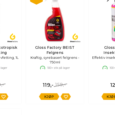
xotropisk
Gloss Factory BEIST
Gloss
ting
Felgrens
Insek
fetting, 1L
Kraftig, syrebasert felgrens -
Effektiv inse
750ml
 lager
100+
stk på lager
100
,-
119,-
159,-
12
KJØP
KJØ