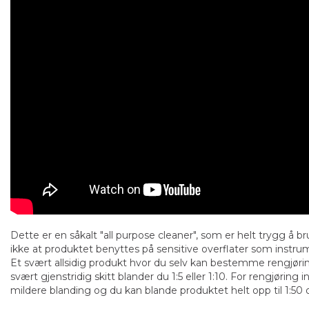
Dette er en såkalt "all purpose cleaner", som er helt trygg å br
ikke at produktet benyttes på sensitive overflater som instru
Et svært allsidig produkt hvor du selv kan bestemme rengjøri
svært gjenstridig skitt blander du 1:5 eller 1:10. For rengjøring 
mildere blanding og du kan blande produktet helt opp til 1:50 