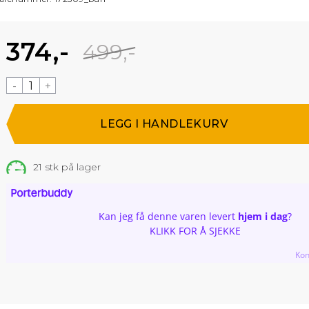
374,-
499,-
-
+
21
stk på lager
Kan jeg få denne varen levert
hjem i dag
?
KLIKK FOR Å SJEKKE
Kon