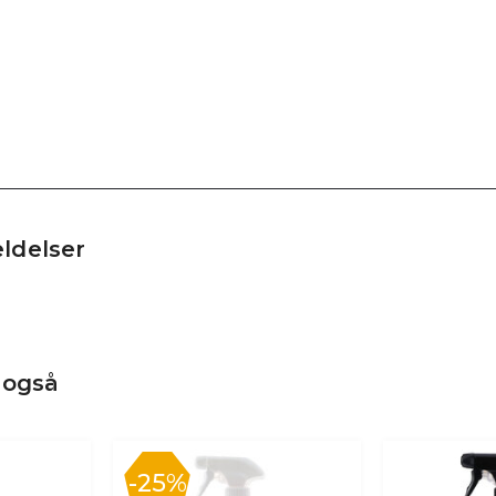
ldelser
 også
25%