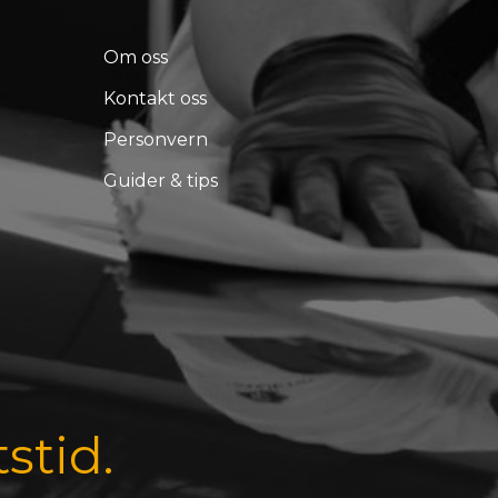
Om oss
Kontakt oss
Personvern
Guider & tips
tstid.