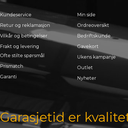
Kundeservice
Min side
Retur og reklamasjon
Ordreoversikt
Vilkår og betingelser
Bedriftskunde
Frakt og levering
Gavekort
Ofte stilte spørsmål
Ukens kampanje
Prismatch
Outlet
Garanti
Nyheter
Garasjetid er kvalite