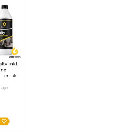
lty inkl.
nne
iter, inkl.
 lager