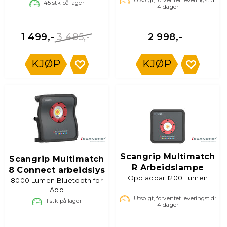
45
stk på lager
4
dager
3 495,-
1 499,-
2 998,-
KJØP
KJØP
Scangrip Multimatch
Scangrip Multimatch
R Arbeidslampe
8 Connect arbeidslys
Oppladbar 1200 Lumen
8000 Lumen Bluetooth for
App
Utsolgt, forventet leveringstid:
1
stk på lager
4
dager