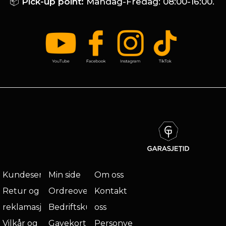
📦
Pick-up point:
Mandag-Fredag: 08:00-16:00.
Kundeservice
Min side
Om oss
Retur og
Ordreoversikt
Kontakt
reklamasjon
Bedriftskunde
oss
Vilkår og
Gavekort
Personvern