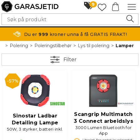
9
Du er
999
kroner unna å få GRATIS FRAKT!
>
Polering
>
Poleringstilbehør
>
Lys til polering
>
Lamper
Filter
57%
Scangrip Multimatch
Sinostar Ladbar
3 Connect arbeidslys
Detailing Lampe
3000 Lumen Bluetooth for
50W, 3 styrker, batteri inkl.
App
Utsolgt, forventet leveringstid: