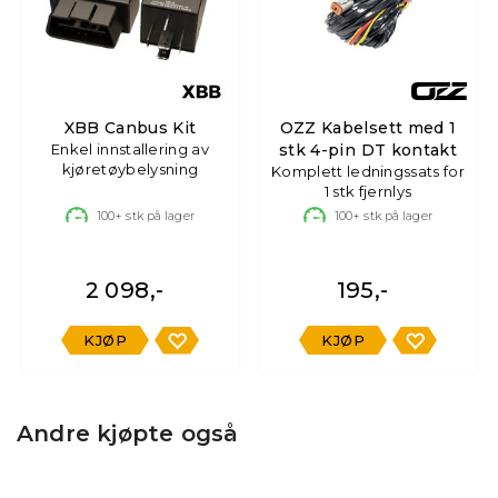
XBB Canbus Kit
OZZ Kabelsett med 1
Enkel innstallering av
stk 4-pin DT kontakt
kjøretøybelysning
Komplett ledningssats for
1 stk fjernlys
100+
stk på lager
100+
stk på lager
2 098,-
195,-
KJØP
KJØP
Andre kjøpte også