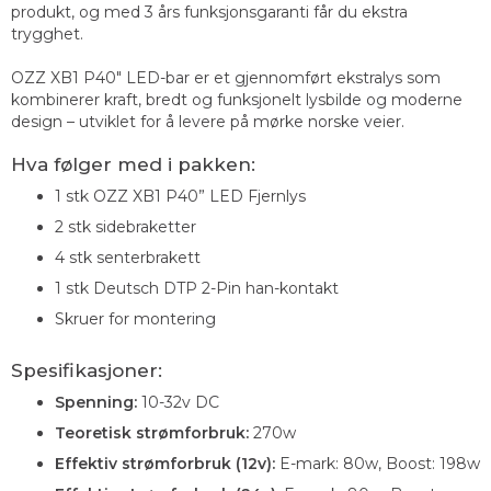
produkt, og med 3 års funksjonsgaranti får du ekstra
trygghet.
OZZ XB1 P40" LED-bar er et gjennomført ekstralys som
kombinerer kraft, bredt og funksjonelt lysbilde og moderne
design – utviklet for å levere på mørke norske veier.
Hva følger med i pakken:
1 stk OZZ XB1 P40” LED Fjernlys
2 stk sidebraketter
4 stk senterbrakett
1 stk Deutsch DTP 2-Pin han-kontakt
Skruer for montering
Spesifikasjoner:
Spenning:
10-32v DC
Teoretisk strømforbruk:
270w
Effektiv strømforbruk (12v):
E-mark: 80w, Boost: 198w