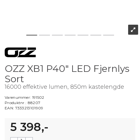
OZZ XB1 P40" LED Fjernlys
Sort
16000 effektive lumen, 850m kastelengde
Varenummer:
191502
Produktnr.:
88207
EAN:
7333213101909
5 398,-