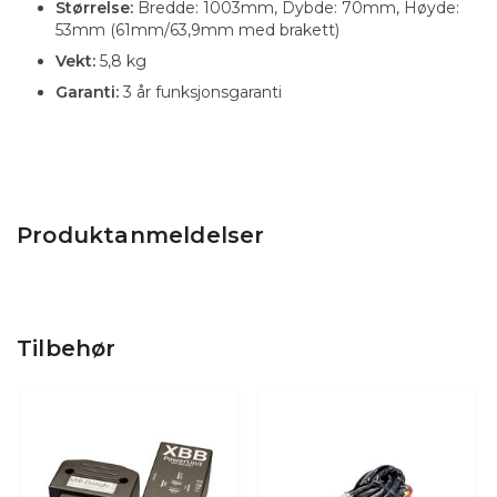
Størrelse:
Bredde: 1003mm, Dybde: 70mm, Høyde:
53mm (61mm/63,9mm med brakett)
Vekt:
5,8 kg
Garanti:
3 år funksjonsgaranti
Produktanmeldelser
Tilbehør