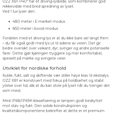
OZZ XB1 P40" har et driving-lysbilde, som kombinerer god
rekkevidde med bred spredning av lyset.
Ved 1 lux lyser den:
480 meter i E-merket modus
850 meter i boost-modus
Fordelen med et driving-lys er at du ikke bare ser langt frem
– du får også godt med lys ut til sidene av veien. Det gir
bedre oversikt over veikant, dyr, svinger og andre potensielle
farer. Dette gjør kjøringen tryggere og mer komfortabel,
spesielt på mørke og svingete veier.
Utviklet for nordiske forhold
Kulde, fukt, salt og skiftende vær stiller høye krav til ekstralys.
OZZ XB1 er konstruert med fokus på holdbarhet og stabil
ytelse over tid, slik at du kan stole på lyset når du trenger det
som mest.
Med IP68/IP69K-klassifisering er lampen godt beskyttet
mot støv og fukt. Den solide konstruksjonen og
kvalitetskomponentene bekrefter at dette er et premium