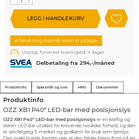
-
+
✉ Send meg mail når varen er på lager
Utsolgt, forventet leveringstid:
4
dager
Delbetaling fra 294,-/måned
Produktinfo
Spørsmål og svar
HMS
Dokumenter
Produktinfo
OZZ XB1 P40" LED-bar med posisjonslys
OZZ XB1 P40" LED-bar med posisjonslys
er en kraftig og
stilren LED-bar utviklet for krevende nordiske forhold, og den
er selvfølgelig E-merket og godkjent for bruk som fjernlys.
Den svakt buede formen gjør at den følger bilens front på en