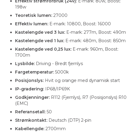
Effektiv strømforbruk (24v):
E-mark: 80w, Boost:
198w
Teoretisk lumen:
27000
Effektiv lumen:
E-mark: 10800, Boost: 16000
Kastelengde ved 3 lux:
E-mark: 277m, Boost: 490m
Kastelengde ved 1 lux:
E-mark: 480m, Boost: 850m
Kastelengde ved 0,25 lux:
E-mark: 960m, Boost:
1700m
Lysbilde:
Driving - Bredt fjernlys
Fargetemperatur:
5000k
Posisjonslys:
Hvit og orange med dynamisk start
IP-gradering:
IP68/IP69K
Godkjenninger:
R112 (Fjernlys), R7 (Posisjonslys) R10
(EMC)
Referansetall:
50
Strømkontakt:
Deutsch (DTP) 2-pin
Kabellengde:
2700mm