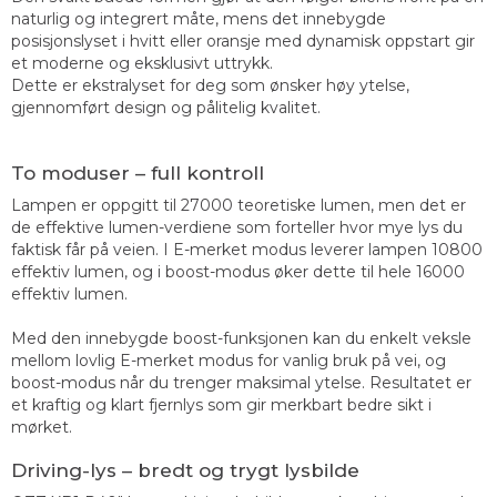
naturlig og integrert måte, mens det innebygde
posisjonslyset i hvitt eller oransje med dynamisk oppstart gir
et moderne og eksklusivt uttrykk.
Dette er ekstralyset for deg som ønsker høy ytelse,
gjennomført design og pålitelig kvalitet.
To moduser – full kontroll
Lampen er oppgitt til 27000 teoretiske lumen, men det er
de effektive lumen-verdiene som forteller hvor mye lys du
faktisk får på veien. I E-merket modus leverer lampen 10800
effektiv lumen, og i boost-modus øker dette til hele 16000
effektiv lumen.
Med den innebygde boost-funksjonen kan du enkelt veksle
mellom lovlig E-merket modus for vanlig bruk på vei, og
boost-modus når du trenger maksimal ytelse. Resultatet er
et kraftig og klart fjernlys som gir merkbart bedre sikt i
mørket.
Driving-lys – bredt og trygt lysbilde