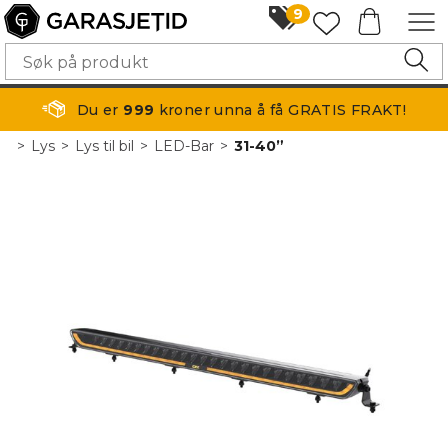
9
Du er
999
kroner unna å få GRATIS FRAKT!
>
Lys
>
Lys til bil
>
LED-Bar
>
31-40”