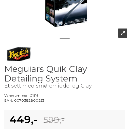
Meguiars Quik Clay
Detailing System
Et sett med smøremiddel og Clay
Varenummer:
G1116
EAN:
0070382800253
449,-
599,-