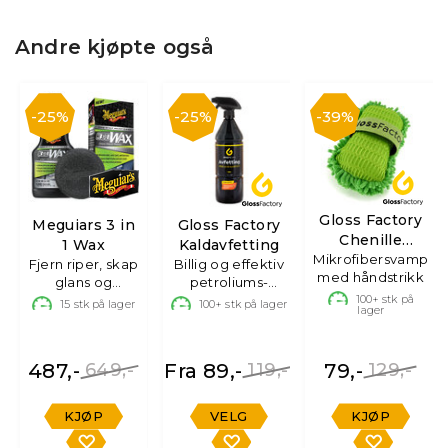
Andre kjøpte også
25%
25%
39%
Gloss Factory
Meguiars 3 in
Gloss Factory
Chenille
1 Wax
Kaldavfetting
Mikrofibersvamp
Sponge
Fjern riper, skap
Billig og effektiv
med håndstrikk
glans og
petroliums-
beskytt.473ml
avfetting
100+
stk på
15
stk på lager
100+
stk på lager
lager
487,-
649,-
Fra 89,-
119,-
79,-
129,-
KJØP
VELG
KJØP