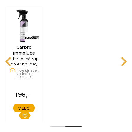
Carpro
Immolube
Lube for våtslip,
polering, clay
Ikke på lager.
Ubekreftet
20.08.2026
198,-
VELG