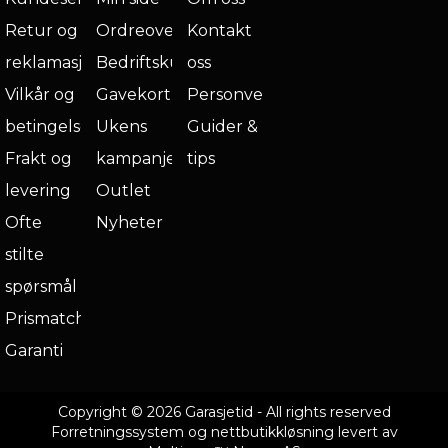
Retur og
Ordreoversikt
Kontakt
reklamasjon
Bedriftskunde
oss
Vilkår og
Gavekort
Personvern
betingelser
Ukens
Guider &
Frakt og
kampanje
tips
levering
Outlet
Ofte
Nyheter
stilte
spørsmål
Prismatch
Garanti
Copyright © 2026 Garasjetid - All rights reserved
Forretningssystem
og
nettbutikkløsning
levert av