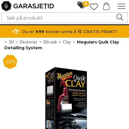
9
Du er
999
kroner unna å få GRATIS FRAKT!
>
Bil
>
Eksteriør
>
Bilvask
>
Clay
>
Meguiars Quik Clay
Detailing System
25%