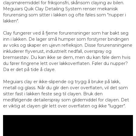
claysmøremiddel for friksjonsfri, skånsom claying av bilen.
Meguiars Quik Clay Detailing System renser mekanisk
forurensing som sitter i lakken og ofte føles som "nupper i
lakken".
Clay fungerer ved å fjerne forurensninger som har bakt seg
inn i lakken. De lager små humper som forstyrrer bindingen
av voks og skaper en ujevn refleksjon. Disse forurensningene
inkluderer flyverust, industrielt nedfall, overspray og
bremsestøv. Du kan ikke se dem, men du kan føle dem hvis
du fører fingrene lett over lakkoverflaten. Føler du nupper?
Da er det på tide å claye.
Meguiars clay er ikke-slipende og trygg å bruke på lakk,
metall og glass. Når du glir den over overflaten, vil det som
sitter fast i lakken feste seg til clayen. Bruk den
medfølgende detailerspray som glidemiddel for clayen. Det
er viktig at clayen glir lett over overflaten og ikke "lugger".