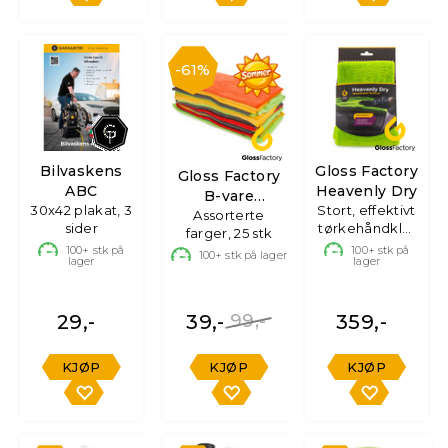
61%
Bilvaskens
Gloss Factory
Gloss Factory
ABC
Heavenly Dry
B-vare
30x42 plakat, 3
Stort, effektivt
Mikrofiberkluter
Assorterte
sider
tørkehåndkle,
farger, 25 stk
70x90 cm
100+
stk på
100+
stk på
100+
stk på lager
lager
lager
29,-
39,-
99,-
359,-
KJØP
KJØP
KJØP