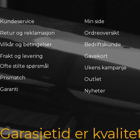
Kundeservice
Min side
Retur og reklamasjon
Ordreoversikt
Vilkår og betingelser
Bedriftskunde
Frakt og levering
Gavekort
Ofte stilte spørsmål
Ukens kampanje
Prismatch
Outlet
Garanti
Nyheter
Garasjetid er kvalite