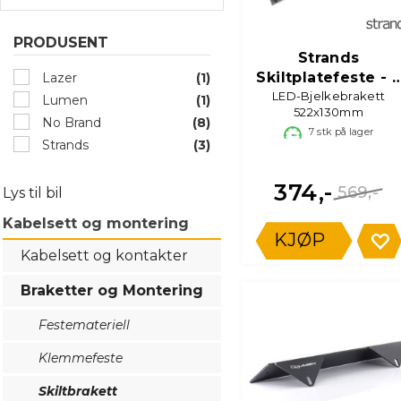
PRODUSENT
Strands
Skiltplatefeste - 2
Lazer
(1)
LED-Bjelkebrakett
fester
Lumen
(1)
522x130mm
No Brand
(8)
7
stk på lager
Strands
(3)
374,-
569,-
Lys til bil
Kabelsett og montering
KJØP
Kabelsett og kontakter
Braketter og Montering
Festemateriell
Klemmefeste
Skiltbrakett