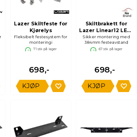
Lazer Skiltfeste for
Skiltbrakett for
Kjørelys
Lazer Linear12 LED-
r
Fleksibelt festesystem for
Sikker montering med
bar
monteringi
384mm festeavstand
71
stk på lager
67
stk på lager
698,-
698,-
KJØP
KJØP