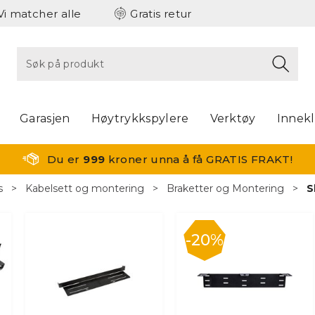
Vi matcher alle
Gratis retur
Garasjen
Høytrykkspylere
Verktøy
Innek
Du er
999
kroner unna å få GRATIS FRAKT!
s
>
Kabelsett og montering
>
Braketter og Montering
>
S
20%