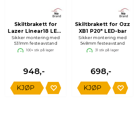
Skiltbrakett for
Skiltbrakett for Ozz
Lazer Linear18 LED-
XB1 P20" LED-bar
Sikker montering med
bar
Sikker montering med
531mm festeavstand
548mm festeavstand
100+
stk på lager
31
stk på lager
948,-
698,-
KJØP
KJØP