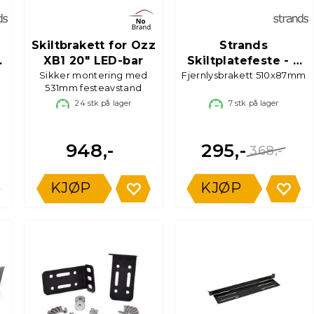
Skiltbrakett for Ozz
Strands
XB1 20" LED-bar
Skiltplatefeste - 3
Sikker montering med
Fjernlysbrakett 510x87mm
fester
531mm festeavstand
24
stk på lager
7
stk på lager
948,-
295,-
368,-
KJØP
KJØP