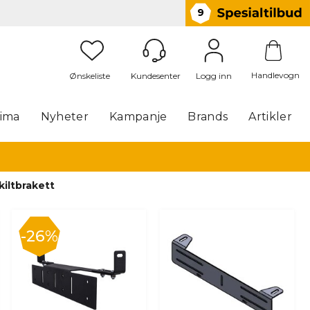
9
Handlevogn
Logg inn
lima
Nyheter
Kampanje
Brands
Artikler
kiltbrakett
26%