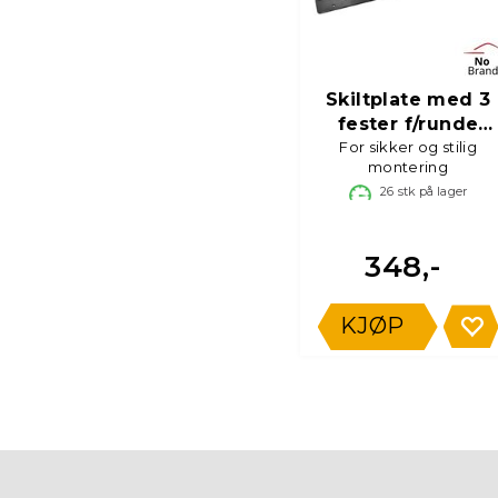
Skiltplate med 3
fester f/runde
For sikker og stilig
fjernlys
montering
26
stk på lager
348,-
KJØP