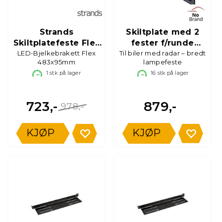
Strands
Skiltplate med 2
Skiltplatefeste Flex
fester f/runde
LED-Bjelkebrakett Flex
- 2 fester
Til biler med radar – bredt
fjernlys
483x95mm
lampefeste
1
stk på lager
16
stk på lager
723,-
879,-
978,-
KJØP
KJØP