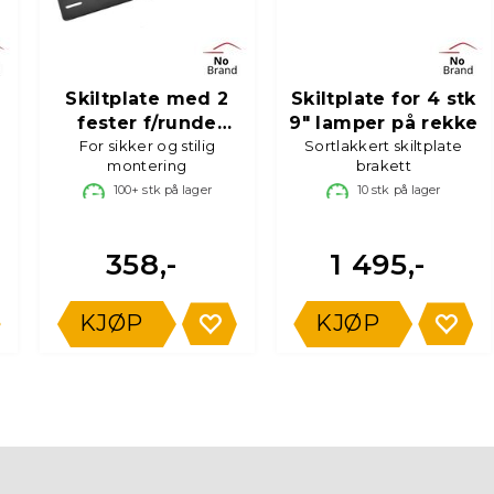
Skiltplate med 2
Skiltplate for 4 stk
fester f/runde
9" lamper på rekke
For sikker og stilig
fjernlys
Sortlakkert skiltplate
montering
brakett
100+
stk på lager
10
stk på lager
358,-
1 495,-
KJØP
KJØP