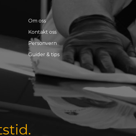
Om oss
Kontakt oss
Personvern
Guider & tips
tstid.