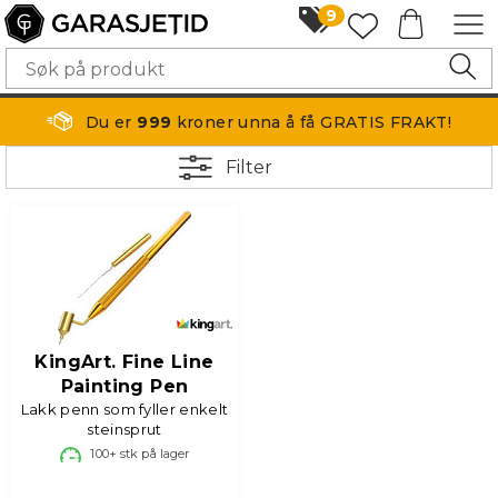
9
Du er
999
kroner unna å få GRATIS FRAKT!
Filter
KingArt. Fine Line
Painting Pen
Lakk penn som fyller enkelt
steinsprut
100+
stk på lager