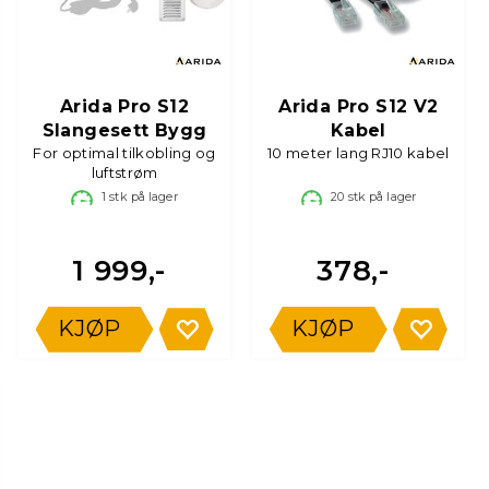
Arida Pro S12
Arida Pro S12 V2
Slangesett Bygg
Kabel
For optimal tilkobling og
10 meter lang RJ10 kabel
luftstrøm
1
stk på lager
20
stk på lager
1 999,-
378,-
KJØP
KJØP