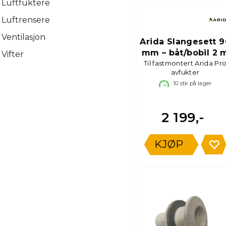
Luftfuktere
Luftrensere
Ventilasjon
Arida Slangesett 9
mm – båt/bobil 2 
Vifter
Til fastmontert Arida Pr
avfukter
10
stk på lager
2 199,-
KJØP