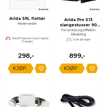
Arida S9L flottør
Arida Pro S13
Reservedel
slangestusser 90
For presis og effektiv
mm
tilkobling
Bestillingsvare. Leveringstid:
5
stk på lager
(
7
dager)
298,-
899,-
KJØP
KJØP