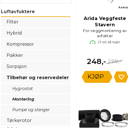
Luftavfuktere
Arida Veggfeste
Filter
Stavern
For veggmontering av
Hybrid
avfukter
23
stk på lager
Kompressor
Pakker
248,-
299,-
Sorpsjon
KJØP
Tilbehør og reservedeler
Hygrostat
Montering
Pumpe og slanger
Tørkerotor