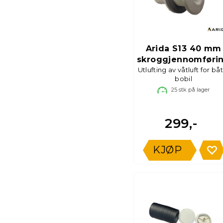
Arida S13 40 mm
skroggjennomføri
Utlufting av våtluft for bå
bobil
25
stk på lager
299,-
KJØP