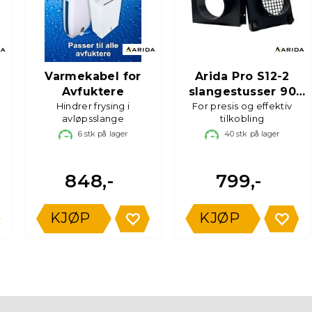
Varmekabel for
Arida Pro S12-2
Avfuktere
slangestusser 90
Hindrer frysing i
For presis og effektiv
mm
avløpsslange
tilkobling
6
stk på lager
40
stk på lager
848,-
799,-
KJØP
KJØP