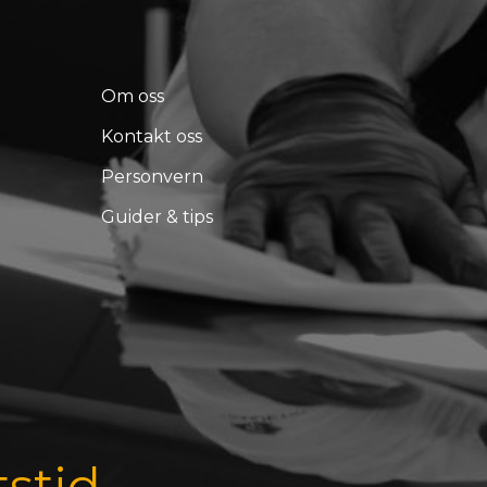
Om oss
Kontakt oss
Personvern
Guider & tips
tstid.