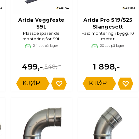
Arida Veggfeste
Arida Pro S19/S25
S9L
Slangesett
Plassbesparende
Fast montering i bygg, 10
montering for S9L
meter
24
stk på lager
20
stk på lager
499,-
1 898,-
548,-
KJØP
KJØP