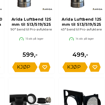
0
Arida Luftbend 125
Arida Luftbend 125
m
mm til S13/S19/S25
mm til S13/S19/S25
o
90° bend til Pro-avfuktere
45° bend til Pro-avfuktere
15
stk på lager
14
stk på lager
599,-
499,-
KJØP
KJØP