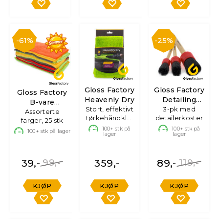
61%
25%
Gloss Factory
Gloss Factory
Gloss Factory
Heavenly Dry
Detailing
B-vare
Stort, effektivt
3-pk med
Brushes
Mikrofiberkluter
Assorterte
tørkehåndkle,
detailerkoster
farger, 25 stk
70x90 cm
100+
stk på
100+
stk på
100+
stk på lager
lager
lager
39,-
99,-
359,-
89,-
119,-
KJØP
KJØP
KJØP