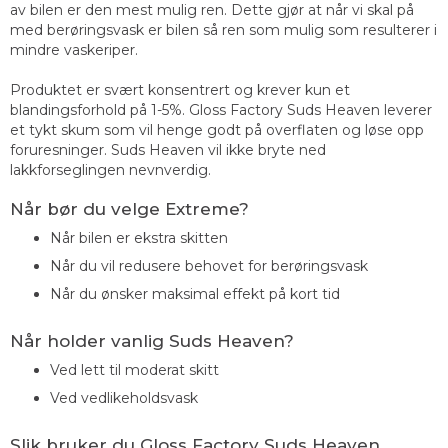
av bilen er den mest mulig ren. Dette gjør at når vi skal på
med berøringsvask er bilen så ren som mulig som resulterer i
mindre vaskeriper.
Produktet er svært konsentrert og krever kun et
blandingsforhold på 1-5%. Gloss Factory Suds Heaven leverer
et tykt skum som vil henge godt på overflaten og løse opp
foruresninger. Suds Heaven vil ikke bryte ned
lakkforseglingen nevnverdig.
Når bør du velge Extreme?
Når bilen er ekstra skitten
Når du vil redusere behovet for berøringsvask
Når du ønsker maksimal effekt på kort tid
Når holder vanlig Suds Heaven?
Ved lett til moderat skitt
Ved vedlikeholdsvask
Slik bruker du Gloss Factory Suds Heaven