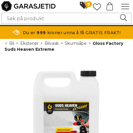
9
Du er
999
kroner unna å få GRATIS FRAKT!
>
Bil
>
Eksteriør
>
Bilvask
>
Skumsåpe
>
Gloss Factory
Suds Heaven Extreme