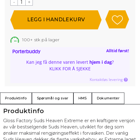
-
+
100+
stk på lager
Alltid først!
Kan jeg få denne varen levert
hjem i dag
?
KLIKK FOR Å SJEKKE
Kontaktløs levering
Produktinfo
Spørsmål og svar
HMS
Dokumenter
Produktinfo
Gloss Factory Suds Heaven Extreme er en kraftigere versjon
av vår bestselgende Suds Heaven, utviklet for deg som
ønsker maksimal rengjøringseffekt i forvasken. Der vanlig
Suds Heaven dekker de fleste vaskebehov, er Extreme laget