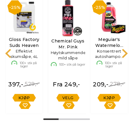
25%
25%
Gloss Factory
Meguiar's
Chemical Guys
Suds Heaven
Watermelon
Mr. Pink
Effektivt
Bubblegum
Konsentrert
Høytskummende,
skumsåpe, 4L
autoshampoo
Car Wash
mild såpe
for skånsom
100+
stk på
100+
stk på
100+
stk på lager
lager
lager
vask
397,-
529,-
Fra 249,-
209,-
278,-
KJØP
VELG
KJØP