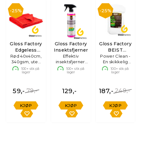
25%
25%
Gloss Factory
Gloss Factory
Gloss Factory
Edgeless
Insektsfjerner
BEIST
Mikrofiberklut
Rød 40x40cm,
Effektiv
Power Clean -
Alkalisk
340gsm, uten
insektsfjerner,
En skikkelig
Avfetting
søm
500ml
tøffing! 3L
100+
stk på
100+
stk på
100+
stk på
lager
lager
lager
59,-
79,-
129,-
187,-
249,-
KJØP
KJØP
KJØP