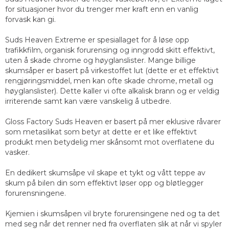
for situasjoner hvor du trenger mer kraft enn en vanlig
forvask kan gi.
Suds Heaven Extreme er spesiallaget for å løse opp
trafikkfilm, organisk forurensing og inngrodd skitt effektivt,
uten å skade chrome og høyglanslister. Mange billige
skumsåper er basert på virkestoffet lut (dette er et effektivt
rengjøringsmiddel, men kan ofte skade chrome, metall og
høyglanslister). Dette kaller vi ofte alkalisk brann og er veldig
irriterende samt kan være vanskelig å utbedre.
Gloss Factory Suds Heaven er basert på mer eklusive råvarer
som metasilikat som betyr at dette er et like effektivt
produkt men betydelig mer skånsomt mot overflatene du
vasker.
En dedikert skumsåpe vil skape et tykt og vått teppe av
skum på bilen din som effektivt løser opp og bløtlegger
forurensningene.
Kjemien i skumsåpen vil bryte forurensingene ned og ta det
med seg når det renner ned fra overflaten slik at når vi spyler