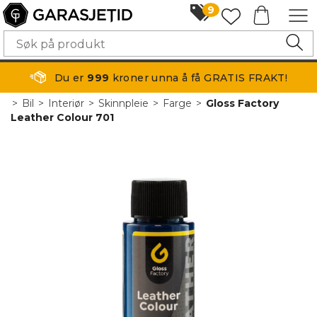
9
Du er
999
kroner unna å få GRATIS FRAKT!
>
Bil
>
Interiør
>
Skinnpleie
>
Farge
>
Gloss Factory
Leather Colour 701