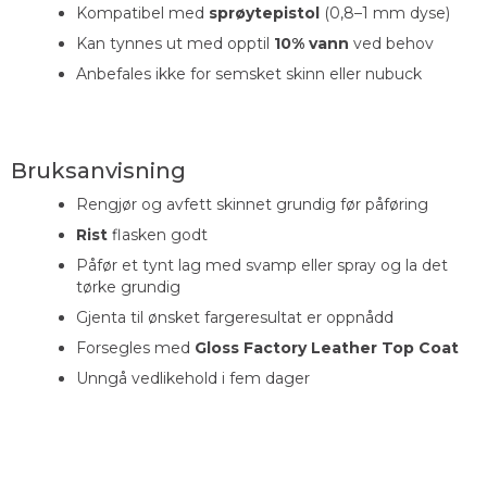
Kompatibel med
sprøytepistol
(0,8–1 mm dyse)
Kan tynnes ut med opptil
10% vann
ved behov
Anbefales ikke for semsket skinn eller nubuck
Bruksanvisning
Rengjør og avfett skinnet grundig før påføring
Rist
flasken godt
Påfør et tynt lag med svamp eller spray og la det
tørke grundig
Gjenta til ønsket fargeresultat er oppnådd
Forsegles med
Gloss Factory Leather Top Coat
Unngå vedlikehold i fem dager