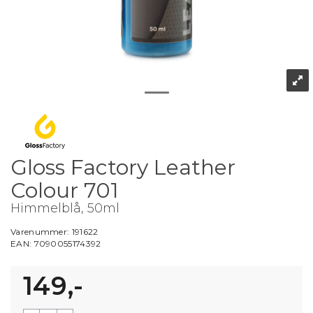
Gloss Factory Leather
Colour 701
Himmelblå, 50ml
Varenummer:
191622
EAN:
7090055174392
149,-