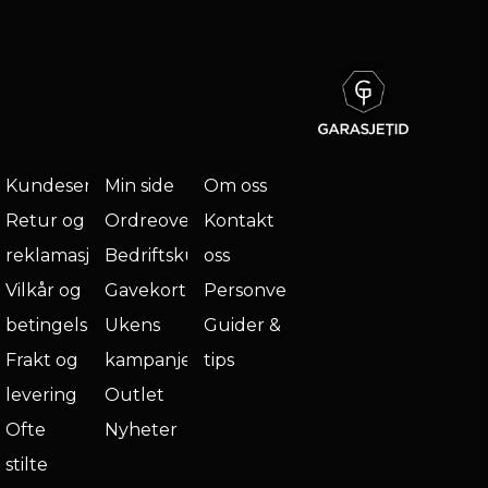
Kundeservice
Min side
Om oss
Retur og
Ordreoversikt
Kontakt
reklamasjon
Bedriftskunde
oss
Vilkår og
Gavekort
Personvern
betingelser
Ukens
Guider &
Frakt og
kampanje
tips
levering
Outlet
Ofte
Nyheter
stilte