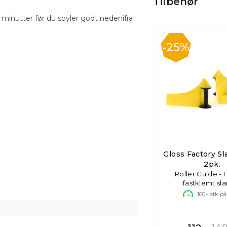
Tilbehør
5 minutter før du spyler godt nedenifra
25%
Gloss Factory S
2pk.
Roller Guide - 
fastklemt sl
100+
stk på