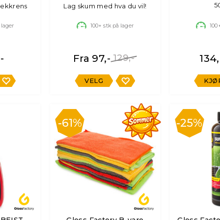
5
 dekkrens
Lag skum med hva du vil!
 lager
100+
stk på lager
100
-
Fra 97,-
129,-
134,
VELG
KJØ
61%
25%
 BEIST
Gloss Factory B-vare
Gloss Facto