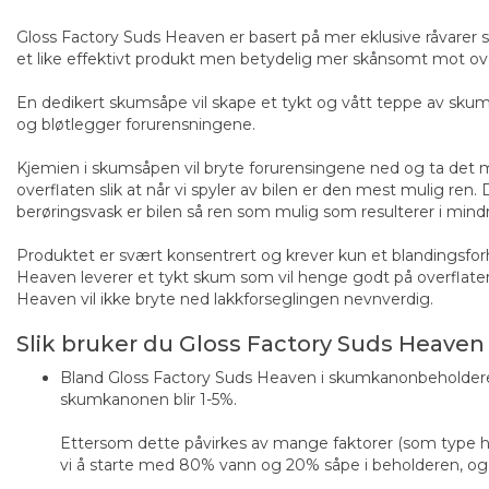
Gloss Factory Suds Heaven er basert på mer eklusive råvarer 
et like effektivt produkt men betydelig mer skånsomt mot ove
En dedikert skumsåpe vil skape et tykt og vått teppe av skum 
og bløtlegger forurensningene.
Carpro LIFT
Chemical Guys Swift
Kjemien i skumsåpen vil bryte forurensingene ned og ta det 
Høyeffektiv skumavfettting
Waterless Wash
overflaten slik at når vi spyler av bilen er den mest mulig ren. 
Vannløs vask, glans 
berøringsvask er bilen så ren som mulig som resulterer i mindr
beskyttelse,473ml
100+
stk på lager
57
stk på lager
Produktet er svært konsentrert og krever kun et blandingsfor
Heaven leverer et tykt skum som vil henge godt på overflate
Heaven vil ikke bryte ned lakkforseglingen nevnverdig.
Fra 189,-
298,-
Slik bruker du Gloss Factory Suds Heave
VELG
KJØP
Bland Gloss Factory Suds Heaven i skumkanonbeholderen
skumkanonen blir 1-5%.
Ettersom dette påvirkes av mange faktorer (som type 
vi å starte med 80% vann og 20% såpe i beholderen, og ti