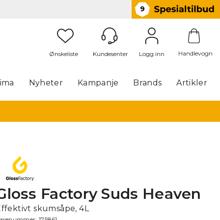
9
Handlevogn
Logg inn
lima
Nyheter
Kampanje
Brands
Artikler
Gloss Factory Suds Heaven
ffektivt skumsåpe, 4L
arenummer:
175861