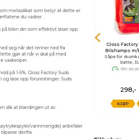
som metasilikat som betyr at dette er
rflatene du vasker.
på bilen din som effektivt løser opp
Chemical Guys Sticky
Gloss Factory
 Wipe
med seg når det renner ned fra
Snowball
Bilshampo m/
Dette gjør at når vi skal på med
Ultra skummende bilsjampo,
Såpe for skumk
og
e vaskeriper.
3,7L
bøtte, 3
Utsolgt, forventet leveringstid:
60
100+
stk på
hold på 1-5%. Gloss Factory Suds
dager
n og løse opp foruresninger. Suds
298,-
998,-
n
KJØP
KJØP
 slik at blandingen ut av
høytrykkspyler/vannmengde) anbefaler
lpasse derifra.