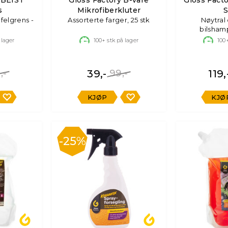
s
Mikrofiberkluter
S
 felgrens -
Assorterte farger, 25 stk
Nøytral 
bilsham
 lager
100+
stk på lager
100
,-
39,-
99,-
119,
KJØP
KJØ
25%