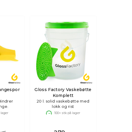
langespor
Gloss Factory Vaskebøtte
Komplett
Hindrer
20 l. solid vaskebøtte med
ange.
lokk og rist
 lager
100+
stk på lager