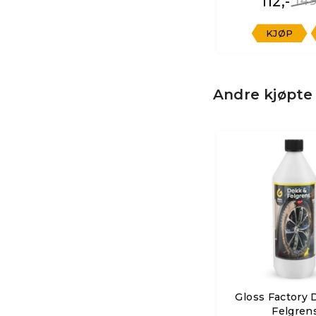
112,-
149
KJØP
Andre kjøpte
Gloss Factory 
Felgren