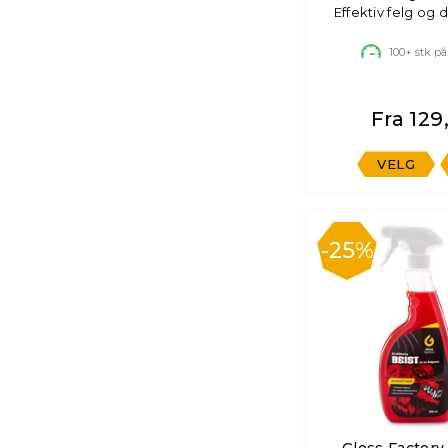
Effektiv felg og
100+
stk på
Fra 129,
VELG
25%
Gloss Factory