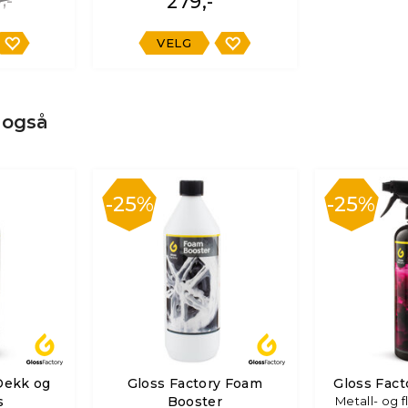
,-
279,-
VELG
 også
25%
25%
Dekk og
Gloss Factory Foam
Gloss Facto
s
Booster
Metall- og f