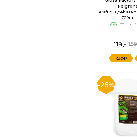
Felgren
Kraftig, syrebasert
750ml
100+
stk på
119,-
159
KJØP
25%