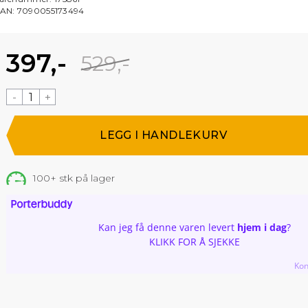
AN:
7090055173494
397,-
529,-
-
+
100+
stk på lager
Kan jeg få denne varen levert
hjem i dag
?
KLIKK FOR Å SJEKKE
Kon