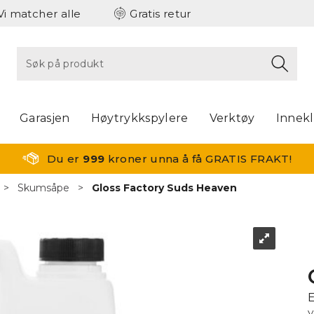
Vi matcher alle
Gratis retur
Garasjen
Høytrykkspylere
Verktøy
Innek
Du er
999
kroner unna å få GRATIS FRAKT!
>
Skumsåpe
>
Gloss Factory Suds Heaven
E
V