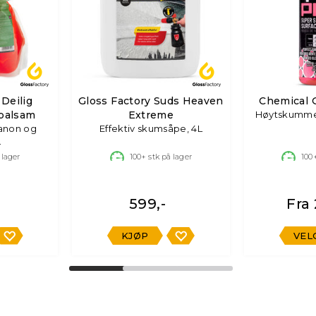
 Deilig
Gloss Factory Suds Heaven
Chemical 
balsam
Extreme
Høytskumme
anon og
Effektiv skumsåpe, 4L
L
 lager
100+
stk på lager
100
599,-
Fra 
KJØP
VEL