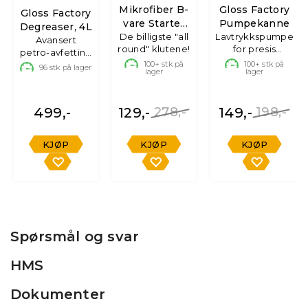
Mikrofiber B-
Gloss Factory
Gloss Factory
vare Starter
Pumpekanne
Degreaser, 4L
De billigste "all
Kit
Lavtrykkspumpe
Avansert
round" klutene!
for presis
petro-avfetting
påføring
m emulgator
100+
stk på
100+
stk på
96
stk på lager
lager
lager
499,-
129,-
278,-
149,-
198,-
KJØP
KJØP
KJØP
Spørsmål og svar
HMS
Dokumenter