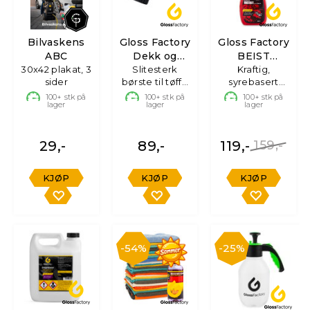
Bilvaskens
Gloss Factory
Gloss Factory
ABC
Dekk og
BEIST
30x42 plakat, 3
Gummibørste
Slitesterk
Felgrens
Kraftig,
sider
børste til tøffe
syrebasert
overflater
felgrens -
100+
stk på
100+
stk på
100+
stk på
lager
lager
lager
750ml
29,-
89,-
119,-
159,-
KJØP
KJØP
KJØP
54%
25%