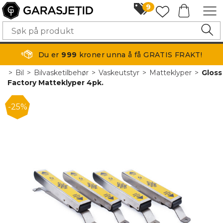
9
Du er
999
kroner unna å få GRATIS FRAKT!
>
Bil
>
Bilvasketilbehør
>
Vaskeutstyr
>
Matteklyper
>
Gloss
Factory Matteklyper 4pk.
25%