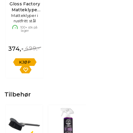
Gloss Factory
Matteklype,
Matteklyper i
2pk.
rustfritt stål
100+
stk på
lager
374,-
499,-
KJØP
Tilbehør