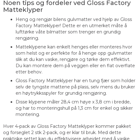
Noen tips og fordeler ved Gloss Factory
Matteklyper
Heng og rengjør bilens gulvmatter ved hjelp av Gloss
Factory Matteklyper! Dette er en utmerket måte å
lufttørke våte bilmatter som trenger en grundig
rengjøring.
Matteklypene kan enkelt henges eller monteres hvor
som helst og er perfekte for å henge opp gulvmatter
slik at du kan vaske, rengjøre og tørke dem effektivt.
Du kan montere dem på veggen eller en flat overflate
etter behov.
Gloss Factory Matteklyper har en tung fjær som holder
selv de tyngste mattene på plass, selv mens du bruker
en høytrykksspyler for grundig rengjøring.
Disse klypene måler 28,4 cm høye x 3,8 cm i bredde,
og har to monteringshull på 1,3 cm for enkel og sikker
montering.
Hver 4-pack av Gloss Factory Matteklyper kommer pakket
og forseglet 2 stk 2-pack, og er klar til bruk. Med dette
praktiske settet kan du effektivisere arbeidet med å vaske