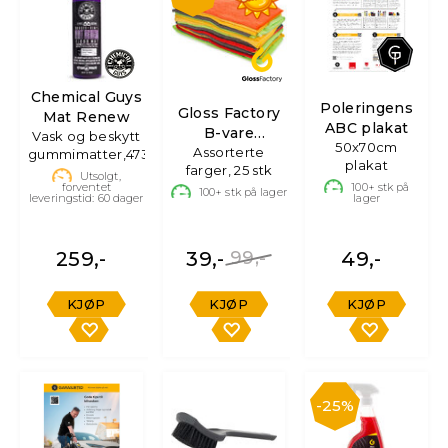
Chemical Guys
Poleringens
Gloss Factory
Mat Renew
ABC plakat
B-vare
Vask og beskytt
50x70cm
Mikrofiberkluter
Assorterte
gummimatter,473ml
plakat
farger, 25 stk
Utsolgt,
forventet
100+
stk på
100+
stk på lager
leveringstid:
60
dager
lager
259,-
39,-
99,-
49,-
KJØP
KJØP
KJØP
25%