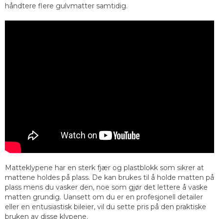
håndtere flere gulvmatter samtidig.
Matteklypene har en sterk fjær og plastblokk som sikrer at
mattene holdes på plass. De kan brukes til å holde matten på
plass mens du vasker den, noe som gjør det lettere å vaske
matten grundig. Uansett om du er en profesjonell detailer
eller en entusiastisk bileier, vil du sette pris på den praktiske
bruken av disse klypene.