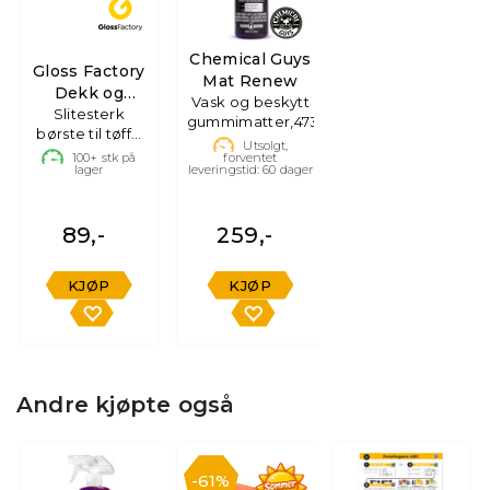
Chemical Guys
Gloss Factory
Mat Renew
Dekk og
Vask og beskytt
Gummibørste
Slitesterk
gummimatter,473ml
børste til tøffe
Utsolgt,
overflater
100+
stk på
forventet
lager
leveringstid:
60
dager
89,-
259,-
KJØP
KJØP
Andre kjøpte også
61%