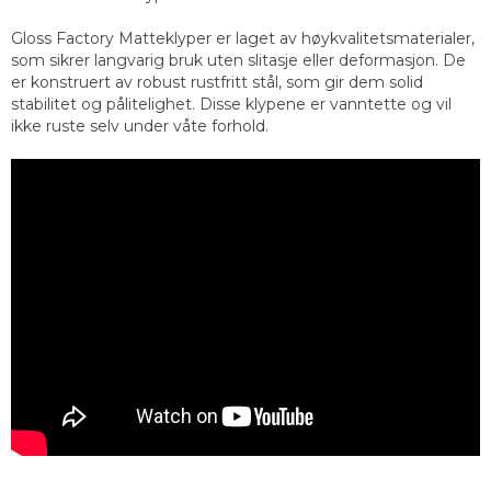
Gloss Factory Matteklyper er laget av høykvalitetsmaterialer,
som sikrer langvarig bruk uten slitasje eller deformasjon. De
er konstruert av robust rustfritt stål, som gir dem solid
stabilitet og pålitelighet. Disse klypene er vanntette og vil
ikke ruste selv under våte forhold.