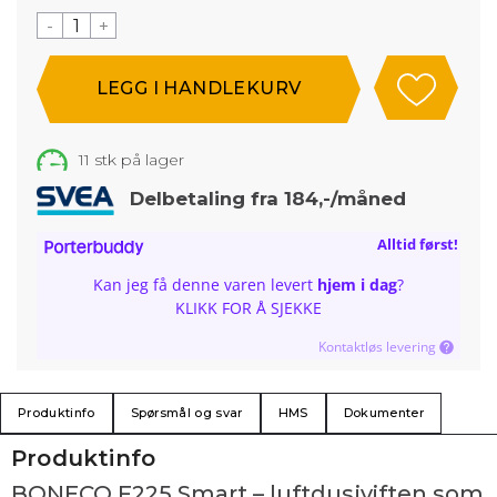
-
+
11
stk på lager
Delbetaling fra 184,-/måned
Alltid først!
Kan jeg få denne varen levert
hjem i dag
?
KLIKK FOR Å SJEKKE
Kontaktløs levering
Produktinfo
Spørsmål og svar
HMS
Dokumenter
Produktinfo
BONECO F225 Smart – luftdusjviften som