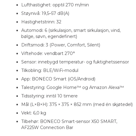
Lufthastighet: opptil 270 m/min
Støynivå: 19,5–57 dB(A)
Hastighetstrinn: 32
Automodi: 6 (sirkulasjon, smart sirkulasjon, vind,
bølge, søvn, egendefinert)
Driftsmodi: 3 (Power, Comfort, Silent)
Viftehode: vendbart 270°
Sensor: innebygd temperatur- og fuktighetssensor
Tilkobling: BLE/WiFi-modul
App: BONECO Smart (iOS/Android)
Talestyring: Google Home™ og Amazon Alexa™
Tidsstyring: inntil 10 timere
Mål (L×B×H): 375 × 375 × 852 mm (med én skjøtedel)
Vekt: 6,0 kg
Tilbehør: BONECO Smart-sensor X50 SMART,
AF225W Connection Bar