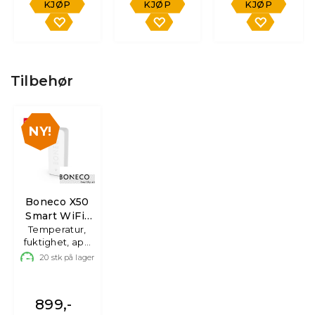
KJØP
KJØP
KJØP
Tilbehør
Boneco X50
Smart WiFi-
Temperatur,
sensor
fuktighet, app
og varsling
20
stk på lager
899,-