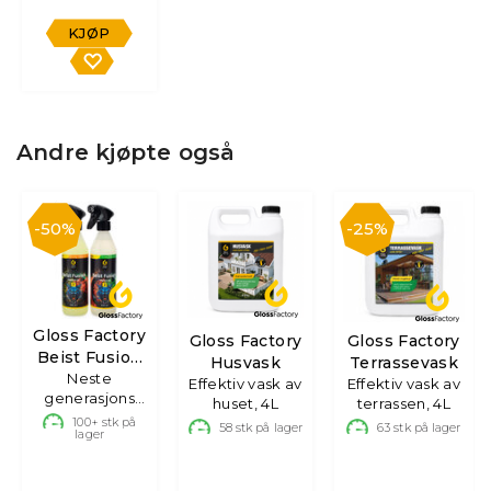
KJØP
Andre kjøpte også
50%
25%
Gloss Factory
Gloss Factory
Gloss Factory
Beist Fusion
Husvask
Terrassevask
Felgrens
Neste
Effektiv vask av
Effektiv vask av
generasjons
huset, 4L
terrassen, 4L
felgrens, 2 x
100+
stk på
58
stk på lager
63
stk på lager
lager
500 ml.