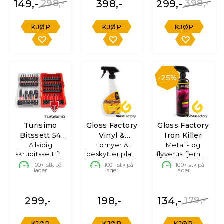
149,-
298,-
398,-
299,-
398,-
KJØP
KJØP
KJØP
25%
Turisimo
Gloss Factory
Gloss Factory
Bitssett 54
Vinyl &
Iron Killer
Allsidig
deler
Rubber Care
Fornyer &
Metall- og
skrubitssett for
beskytter plast
flyverustfjerner,
driller
& gummi,
500ml
100+
stk på
100+
stk på
100+
stk på
lager
lager
lager
500ml
299,-
198,-
134,-
179,-
KJØP
KJØP
KJØP