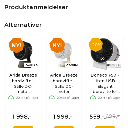
Produktanmeldelser
Alternativer
20%
Arida Breeze
Arida Breeze
Boneco F50 -
bordvifte –
bordvifte –
Liten USB-
Stille DC-
mørk
Stille DC-
hvit
bordvifte
Elegant
motor,
motor,
bordvifte for
oscillering,
oscillering,
personlig bruk
20
stk på lager
20
stk på lager
20
stk på lager
aroma
aroma
1 998,-
1 998,-
559,-
699,-