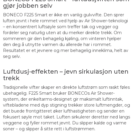
gjør jobben selv
BONECO F225 Smart er ikke en vanlig gulvvifte. Den sprer
luften jevnt i hele rommet ved hjelp av Air Shower-teknologi
– en konsentrert luftsøyle som treffer tak og vegger og
fordeler seg naturlig uten at du merker direkte trekk. Om
sommeren gir den behagelig kjøling, om vinteren hjelper
den deg å utnytte varmen du allerede har i rommet.
Resultatet er et jevnere og mer behagelig inneklima, helt av
seg selv.
Luftdusj-effekten – jevn sirkulasjon uten
trekk
Tradisjonelle vifter skaper en direkte luftstrøm som raskt føles
ubehagelig. F225 Smart bruker BONECOs Air Shower-
system, der enkeltarms-designet gir maksimalt luftinntak,
viftebladene med dyp stigning trekker store luftmengder, og
det buede frontgitteret øker lufthastigheten og sender en
fokusert søyle mot taket. Luften sirkulerer deretter ned langs
veggene og fyller rommet jevnt. Du slipper kalde og varme
soner – og slipper å sitte rett i luftstrømmen.