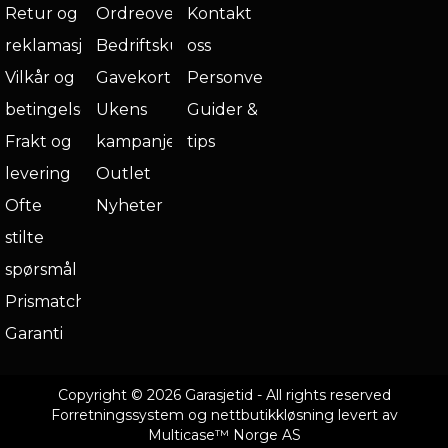
Retur og
Ordreoversikt
Kontakt
reklamasjon
Bedriftskunde
oss
Vilkår og
Gavekort
Personvern
betingelser
Ukens
Guider &
Frakt og
kampanje
tips
levering
Outlet
Ofte
Nyheter
stilte
spørsmål
Prismatch
Garanti
Copyright © 2026 Garasjetid - All rights reserved
Forretningssystem
og
nettbutikkløsning
levert av
Multicase™ Norge AS