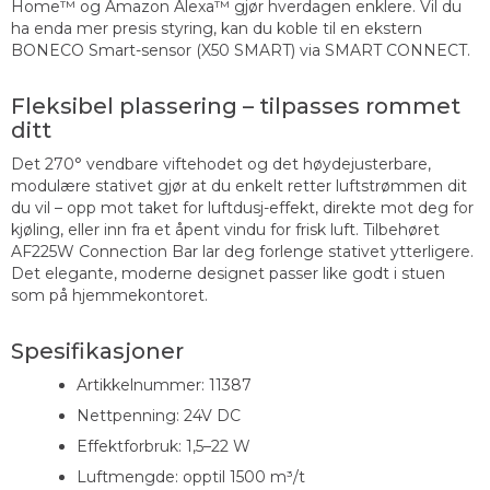
Home™ og Amazon Alexa™ gjør hverdagen enklere. Vil du
ha enda mer presis styring, kan du koble til en ekstern
BONECO Smart-sensor (X50 SMART) via SMART CONNECT.
Fleksibel plassering – tilpasses rommet
ditt
Det 270° vendbare viftehodet og det høydejusterbare,
modulære stativet gjør at du enkelt retter luftstrømmen dit
du vil – opp mot taket for luftdusj-effekt, direkte mot deg for
kjøling, eller inn fra et åpent vindu for frisk luft. Tilbehøret
AF225W Connection Bar lar deg forlenge stativet ytterligere.
Det elegante, moderne designet passer like godt i stuen
som på hjemmekontoret.
Spesifikasjoner
Artikkelnummer: 11387
Nettpenning: 24V DC
Effektforbruk: 1,5–22 W
Luftmengde: opptil 1500 m³/t