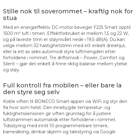
Stille nok til soverommet – kraftig nok for
stua
Med en energieffektiv DC-motor beveger F225 Smart opptil
1500 m³ luft i timen. Effektforbruket er mellom 1,5 og 22 W,
og på laveste trinn er støynivået nede i 19,5 dB(A). Du kan
velge mellom 32 hastighetstrinn med ett enkelt dreiehjul,
eller la ett av seks automodi styre luftmengden etter
forholdene i rommet. Tre driftsmodi – Power, Comfort og
Silent – gjør det enkelt å finne riktig balanse mellom ytelse
og støy.
Full kontroll fra mobilen – eller bare la
den styre seg selv
Koble viften til BONECO Smart-appen via WiFi og styr den
fra hvor som helst. Den innebygde temperatur- og
fuktighetssensoren gir viften grunnlag for å justere
luftstrømmen automatisk etter forholdene i rommet.
Tidsstyring med inntil 10 programmerbare timere,
barnesikring, dimbar skjerm og talestyring via Google