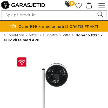
9
Du er
999
kroner unna å få GRATIS FRAKT!
>
Inneklima
>
Vifter
>
Gulvvifte
>
Vifte
>
Boneco F225 -
Gulv Vifte med APP