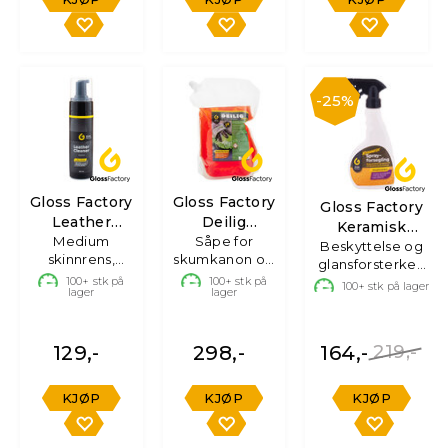
25%
Gloss Factory
Gloss Factory
Gloss Factory
Leather
Deilig
Keramisk
Cleaner
Medium
Bilshampo
Såpe for
Sprayforsegling
Beskyttelse og
skinnrens,
skumkanon og
Medium
m/balsam
glansforsterker,
200ml
bøtte, 3L
100+
stk på
100+
stk på
500ml
100+
stk på lager
lager
lager
129,-
298,-
164,-
219,-
KJØP
KJØP
KJØP